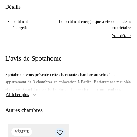
Détails
certificat
Le certificat énergétique a été demandé au
énergétique
propriétaire.
Voir détails
L'avis de Spotahome
Spotahome vous présente cette charmante chambre au sein d'un
appartement de 3 chambres en colocation à Berlin. Entièrement meublée,
elle vous garantit un confort optimal. L'appartement comprend des
keyboard_arrow_down
Afficher plus
équipements essentiels tels qu'un lave-linge, un four et une cuisine
équipée. De plus, toutes les charges (électricité, eau, gaz, Wi-Fi,
Autres chambres
chauffage et taxe d'habitation) sont incluses, simplifiant ainsi votre
location. Ce logement a été personnellement inspecté par Spotahome afin
de vous garantir le niveau de qualité que vous êtes en droit d'attendre.
VÉRIFIÉ
Vivre à Berlin, c'est profiter d'un large éventail de commodités et