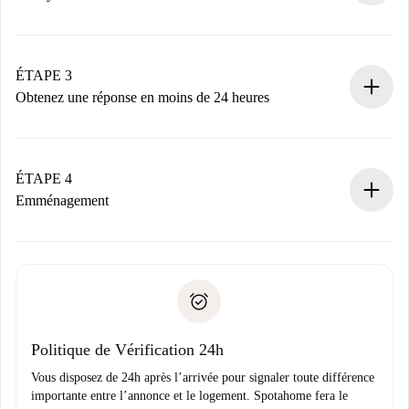
Envoyez les informations essentielles sur votre profil et
votre mode de paiement.
Nous ne vous facturerons rien tant que le propriétaire
ÉTAPE 3
n’aura pas accepté.
Obtenez une réponse en moins de 24 heures
Le propriétaire dispose de 24 heures pour confirmer.
Si accepté, nous vous facturerons et vous mettrons en
contact avec le propriétaire.
ÉTAPE 4
Si refusé : aucun prélèvement et nous vous proposerons
Emménagement
d’autres options.
Accordez avec le propriétaire les détails de votre arrivée,
Documents requis si votre logement est «
Spotahome plus
remise des clés, etc.
».
Spotahome transférera le premier paiement au propriétaire
Pièce d’identité ou Passeport
uniquement si aucun problème n'est signalé.
Justificatif de solvabilité
Domiciliation bancaire
Politique de Vérification 24h
Vous disposez de 24h après l’arrivée pour signaler toute différence
importante entre l’annonce et le logement. Spotahome fera le