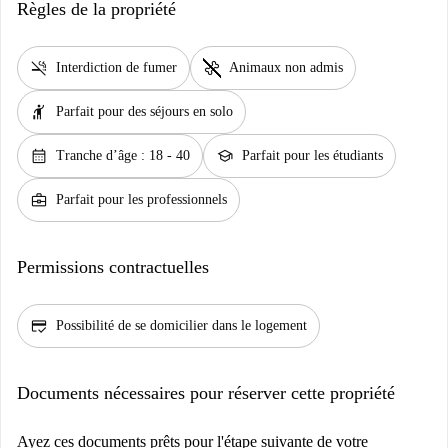
Règles de la propriété
smoke_free
pet_supplies
Interdiction de fumer
Animaux non admis
hail
Parfait pour des séjours en solo
calendar_month
school
Tranche d’âge : 18 - 40
Parfait pour les étudiants
business_center
Parfait pour les professionnels
Permissions contractuelles
credit_score
Possibilité de se domicilier dans le logement
Documents nécessaires pour réserver cette propriété
Ayez ces documents prêts pour l'étape suivante de votre