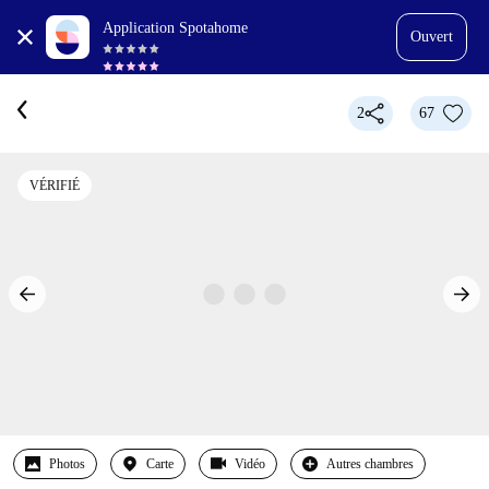
Application Spotahome
Ouvert
2
67
VÉRIFIÉ
Photos
Carte
Vidéo
Autres chambres