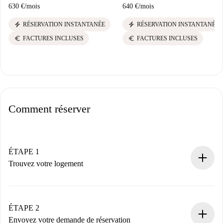
630 €
/
mois
640 €
/
mois
electric_bolt
electric_bolt
RÉSERVATION INSTANTANÉE
RÉSERVATION INSTANTANÉE
euro
euro
FACTURES INCLUSES
FACTURES INCLUSES
Comment réserver
ÉTAPE 1
Trouvez votre logement
Processus de réservation 100% en ligne.
Logements et Propriétaires vérifiés.
Vous disposez à l’avance de toutes les informations
ÉTAPE 2
nécessaires.
Envoyez votre demande de réservation