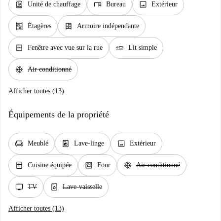
water_heater
desk
image
Unité de chauffage
Bureau
Extérieur
shelves
dresser
Étagères
Armoire indépendante
window_closed
airline_seat_flat
Fenêtre avec vue sur la rue
Lit simple
ac_unit
Air conditionné
Afficher toutes (13)
Équipements de la propriété
chair
local_laundry_service
image
Meublé
Lave-linge
Extérieur
kitchen
oven_gen
ac_unit
Cuisine équipée
Four
Air conditionné
tv
dishwasher_gen
TV
Lave-vaisselle
Afficher toutes (13)