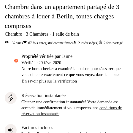
Chambre dans un appartement partagé de 3
chambres à louer à Berlin, toutes charges
comprises
Chambre
3
Chambres
1
salle de bain
visibility
favorite
person
ios_share
132
vues
67
fois enregistré comme favori
2
intéressé(es)
2
fois partagé
propriété vérifiée par Jaime
Vérifié le
20 févr. 2020
Notre homechecker a examiné la maison pour s'assurer que
vous obtenez exactement ce que vous voyez dans l'annonce.
En savoir plus sur la vérification
Réservation instantanée
Obtenez une confirmation instantanée! Votre demande est
acceptée immédiatement si vous respectez nos
conditions de
réservation instantanée
Factures incluses
euro