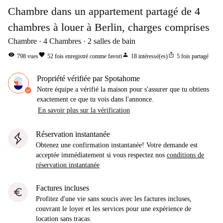
Chambre dans un appartement partagé de 4
chambres à louer à Berlin, charges comprises
Chambre
4
Chambres
2
salles de bain
visibility
favorite
person
ios_share
798
vues
52
fois enregistré comme favori
18
intéressé(es)
5
fois partagé
Propriété vérifiée par Spotahome
Notre équipe a vérifié la maison pour s'assurer que tu obtiens
exactement ce que tu vois dans l'annonce.
En savoir plus sur la vérification
Réservation instantanée
Obtenez une confirmation instantanée! Votre demande est
acceptée immédiatement si vous respectez nos
conditions de
réservation instantanée
Factures incluses
euro
Profitez d'une vie sans soucis avec les factures incluses,
couvrant le loyer et les services pour une expérience de
location sans tracas.