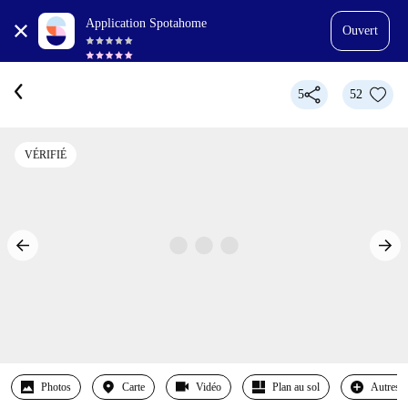
Application Spotahome
Ouvert
5
52
VÉRIFIÉ
Photos
Carte
Vidéo
Plan au sol
Autres 