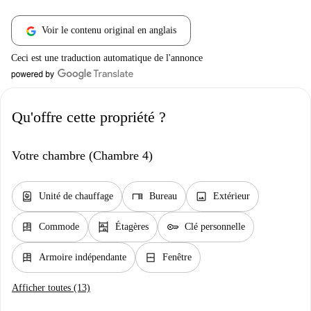
Voir le contenu original en anglais
Ceci est une traduction automatique de l'annonce
Qu'offre cette propriété ?
Votre chambre (Chambre 4)
water_heater
desk
image
Unité de chauffage
Bureau
Extérieur
dresser
shelves
key
Commode
Étagères
Clé personnelle
dresser
window_closed
Armoire indépendante
Fenêtre
Afficher toutes (13)