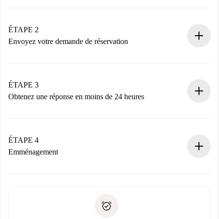
Processus de réservation 100% en ligne.
Logements et Propriétaires vérifiés.
Vous disposez à l’avance de toutes les informations
ÉTAPE 2
nécessaires.
Envoyez votre demande de réservation
Envoyez les informations essentielles sur votre profil et
votre mode de paiement.
Nous ne vous facturerons rien tant que le propriétaire
ÉTAPE 3
n’aura pas accepté.
Obtenez une réponse en moins de 24 heures
Le propriétaire dispose de 24 heures pour confirmer.
Si accepté, nous vous facturerons et vous mettrons en
contact avec le propriétaire.
ÉTAPE 4
Si refusé : aucun prélèvement et nous vous proposerons
Emménagement
d’autres options.
Accordez avec le propriétaire les détails de votre arrivée,
Documents requis si votre logement est «
Spotahome plus
remise des clés, etc.
».
Spotahome transférera le premier paiement au propriétaire
Pièce d’identité ou Passeport
uniquement si aucun problème n'est signalé.
Justificatif de solvabilité