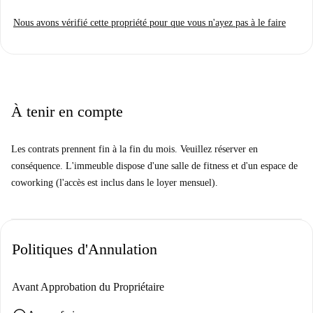
comme Verwöhn Dein Bäuchlein, Burgermeister Leopoldplatz et Fedora
Nous avons vérifié cette propriété pour que vous n'ayez pas à le faire
Eismanufaktur. De plus, le site touristique Summer in the City est
également facilement accessible.
À tenir en compte
Les contrats prennent fin à la fin du mois. Veuillez réserver en
conséquence. L'immeuble dispose d'une salle de fitness et d'un espace de
coworking (l'accès est inclus dans le loyer mensuel).
Politiques d'Annulation
Avant Approbation du Propriétaire