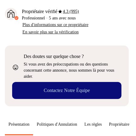
star
Propriétaire vérifié
4.3 (995)
Professionnel
·
5 ans
avec nous
Plus d'informations sur ce propriétaire
En savoir plus sur la vérification
Des doutes sur quelque chose ?
Si vous avez des préoccupations ou des questions
sentiment_very_satisfied
concernant cette annonce, nous sommes là pour vous
aider.
Contactez Notre Équipe
Présentation
Politiques d'Annulation
Les règles
Propriétaire