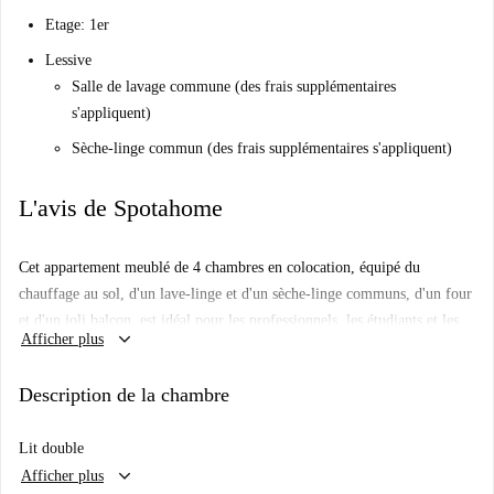
Etage: 1er
Lessive
Salle de lavage commune (des frais supplémentaires
s'appliquent)
Sèche-linge commun (des frais supplémentaires s'appliquent)
L'avis de Spotahome
Cet appartement meublé de 4 chambres en colocation, équipé du
chauffage au sol, d'un lave-linge et d'un sèche-linge communs, d'un four
et d'un joli balcon, est idéal pour les professionnels, les étudiants et les
keyboard_arrow_down
Afficher plus
étudiants Erasmus. Toutes les charges (électricité, eau, gaz, Wi-Fi,
chauffage, taxe de séjour et ménage) sont comprises. Spotahome a
Description de la chambre
personnellement vérifié l'authenticité de ce bien.
Situé à Berlin, l'appartement est proche de nombreux points d'intérêt. La
Lit double
station de métro Leopoldplatz est à proximité, ce qui facilite les
keyboard_arrow_down
Afficher plus
transports. Pour vous restaurer, vous pourrez profiter de restaurants