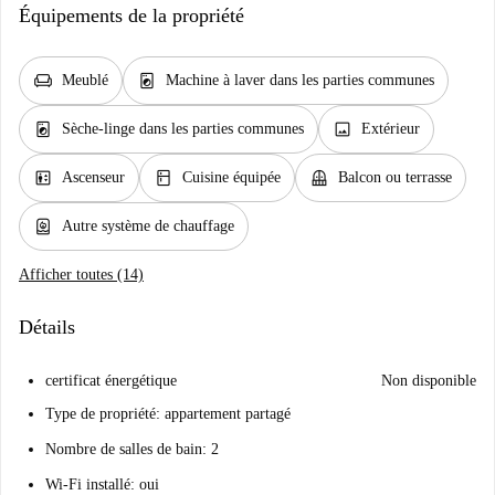
Équipements de la propriété
chair
local_laundry_service
Meublé
Machine à laver dans les parties communes
local_laundry_service
image
Sèche-linge dans les parties communes
Extérieur
elevator
kitchen
balcony
Ascenseur
Cuisine équipée
Balcon ou terrasse
water_heater
Autre système de chauffage
Afficher toutes (14)
Détails
certificat énergétique
Non disponible
Type de propriété: appartement partagé
Nombre de salles de bain: 2
Wi-Fi installé: oui