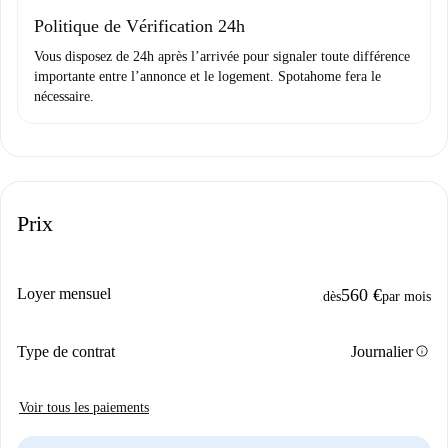
Domiciliation bancaire
Politique de Vérification 24h
Vous disposez de 24h après l’arrivée pour signaler toute différence
importante entre l’annonce et le logement. Spotahome fera le
nécessaire.
Prix
Loyer mensuel
560 €
dès
par mois
info
Type de contrat
Journalier
Voir tous les paiements