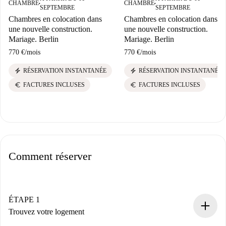
CHAMBRE
CHAMBRE
■
■
SEPTEMBRE
SEPTEMBRE
Chambres en colocation dans
Chambres en colocation dans
une nouvelle construction.
une nouvelle construction.
Mariage. Berlin
Mariage. Berlin
770 €
/
mois
770 €
/
mois
electric_bolt
electric_bolt
RÉSERVATION INSTANTANÉE
RÉSERVATION INSTANTANÉE
euro
euro
FACTURES INCLUSES
FACTURES INCLUSES
Comment réserver
ÉTAPE 1
Trouvez votre logement