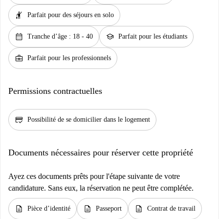
hail
Parfait pour des séjours en solo
calendar_month
school
Tranche d’âge : 18 - 40
Parfait pour les étudiants
business_center
Parfait pour les professionnels
Permissions contractuelles
credit_score
Possibilité de se domicilier dans le logement
Documents nécessaires pour réserver cette propriété
Ayez ces documents prêts pour l'étape suivante de votre
candidature. Sans eux, la réservation ne peut être complétée.
description
description
description
Pièce d’identité
Passeport
Contrat de travail