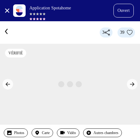
Application Spotahome
Ouvert
3
39
VÉRIFIÉ
Photos
Carte
Vidéo
Autres chambres