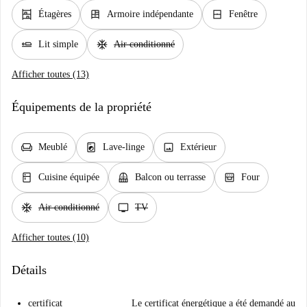
shelves
dresser
window_closed
Étagères
Armoire indépendante
Fenêtre
airline_seat_flat
ac_unit
Lit simple
Air conditionné
Afficher toutes (13)
Équipements de la propriété
chair
local_laundry_service
image
Meublé
Lave-linge
Extérieur
kitchen
balcony
oven_gen
Cuisine équipée
Balcon ou terrasse
Four
ac_unit
tv
Air conditionné
TV
Afficher toutes (10)
Détails
certificat
Le certificat énergétique a été demandé au