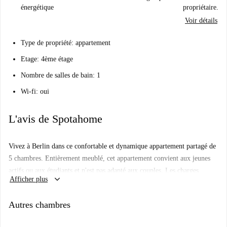
énergétique
propriétaire.
Voir détails
Type de propriété: appartement
Etage: 4ème étage
Nombre de salles de bain: 1
Wi-fi: oui
L'avis de Spotahome
Vivez à Berlin dans ce confortable et dynamique appartement partagé de
5 chambres. Entièrement meublé, cet appartement convient aux jeunes
actifs ou aux étudiants et n'est pas adapté aux couples. Les charges
keyboard_arrow_down
Afficher plus
(électricité, eau, gaz et Wi-Fi) sont comprises pour un séjour sans souci.
L'appartement dispose d'une cuisine équipée, d'un balcon et d'un lave-
Autres chambres
linge privatif. Il a été personnellement inspecté par Spotahome pour
garantir sa qualité.