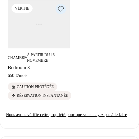
Situé à Berlin, cet appartement offre un accès facile à de nombreux
VÉRIFIÉ
commerces et services. Outre les restaurants comme Avrasyam Döneria,
U Zosi et Nusantara Restaurant, accessibles à pied, vous pourrez
découvrir des attractions telles que Löwe Mit Jungen et la Strasse der
Erinnerung. Saisissez l'opportunité de vivre dans ce quartier dynamique
!
À PARTIR DU 16
CHAMBRE
■
NOVEMBRE
Bedroom 3
650 €
/
mois
lock
CAUTION PROTÉGÉE
electric_bolt
RÉSERVATION INSTANTANÉE
Nous avons vérifié cette propriété pour que vous n'ayez pas à le faire