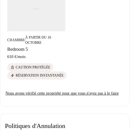
À PARTIR DU 16
CHAMBRE
■
OCTOBRE
Bedroom 5
610 €
/
mois
lock
CAUTION PROTÉGÉE
electric_bolt
RÉSERVATION INSTANTANÉE
Nous avons vérifié cette propriété pour que vous n'ayez pas à le faire
Politiques d'Annulation