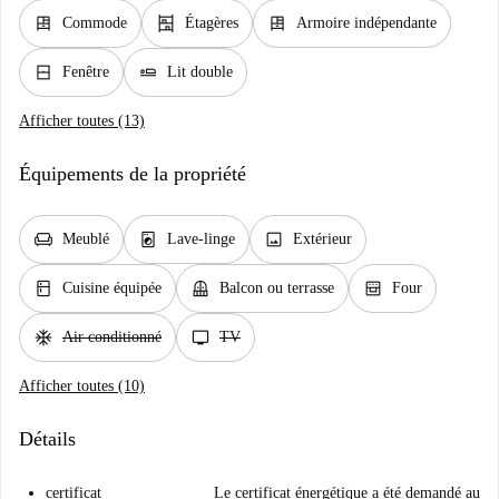
dresser
shelves
dresser
Commode
Étagères
Armoire indépendante
window_closed
airline_seat_flat
Fenêtre
Lit double
Afficher toutes (13)
Équipements de la propriété
chair
local_laundry_service
image
Meublé
Lave-linge
Extérieur
kitchen
balcony
oven_gen
Cuisine équipée
Balcon ou terrasse
Four
ac_unit
tv
Air conditionné
TV
Afficher toutes (10)
Détails
certificat
Le certificat énergétique a été demandé au