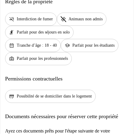
Règles de la propriété
smoke_free
pet_supplies
Interdiction de fumer
Animaux non admis
hail
Parfait pour des séjours en solo
calendar_month
school
Tranche d’âge : 18 - 40
Parfait pour les étudiants
business_center
Parfait pour les professionnels
Permissions contractuelles
credit_score
Possibilité de se domicilier dans le logement
Documents nécessaires pour réserver cette propriété
Ayez ces documents prêts pour l'étape suivante de votre