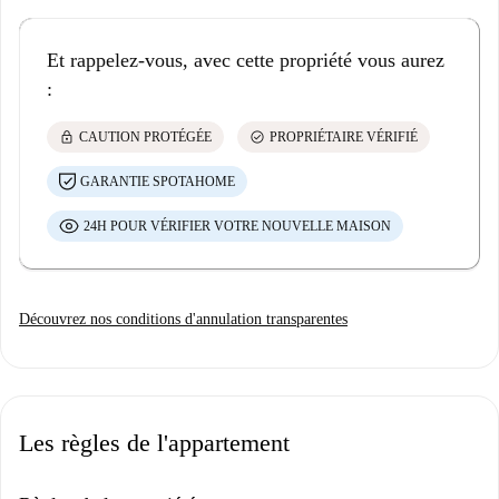
Et rappelez-vous, avec cette propriété vous aurez
:
lock
check_circle
CAUTION PROTÉGÉE
PROPRIÉTAIRE VÉRIFIÉ
GARANTIE SPOTAHOME
24H POUR VÉRIFIER VOTRE NOUVELLE MAISON
Découvrez nos conditions d'annulation transparentes
Les règles de l'appartement