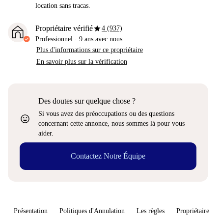
location sans tracas.
star
Propriétaire vérifié
4 (937)
Professionnel
·
9 ans
avec nous
Plus d'informations sur ce propriétaire
En savoir plus sur la vérification
Des doutes sur quelque chose ?
Si vous avez des préoccupations ou des questions
sentiment_very_satisfied
concernant cette annonce, nous sommes là pour vous
aider.
Contactez Notre Équipe
Présentation
Politiques d'Annulation
Les règles
Propriétaire