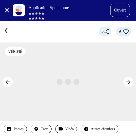
Application Spotahome
Ouvert
5
9
VÉRIFIÉ
Photos
Carte
Vidéo
Autres chambres