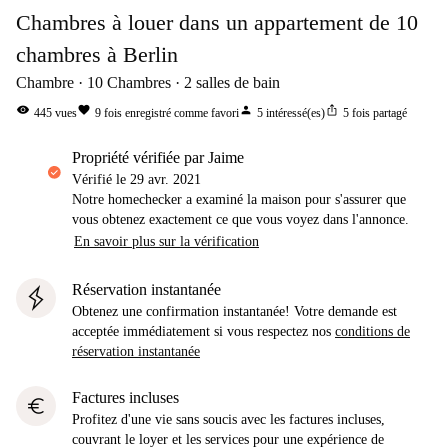
Chambres à louer dans un appartement de 10
chambres à Berlin
Chambre
10
Chambres
2
salles de bain
visibility
favorite
person
ios_share
445
vues
9
fois enregistré comme favori
5
intéressé(es)
5
fois partagé
propriété vérifiée par Jaime
Vérifié le
29 avr. 2021
Notre homechecker a examiné la maison pour s'assurer que
vous obtenez exactement ce que vous voyez dans l'annonce.
En savoir plus sur la vérification
Réservation instantanée
Obtenez une confirmation instantanée! Votre demande est
acceptée immédiatement si vous respectez nos
conditions de
réservation instantanée
Factures incluses
euro
Profitez d'une vie sans soucis avec les factures incluses,
couvrant le loyer et les services pour une expérience de