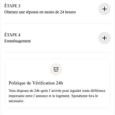
Nous ne vous facturerons rien tant que le propriétaire
ÉTAPE 3
n’aura pas accepté.
Obtenez une réponse en moins de 24 heures
Le propriétaire dispose de 24 heures pour confirmer.
Si accepté, nous vous facturerons et vous mettrons en
contact avec le propriétaire.
ÉTAPE 4
Si refusé : aucun prélèvement et nous vous proposerons
Emménagement
d’autres options.
Accordez avec le propriétaire les détails de votre arrivée,
Documents requis si votre logement est «
Spotahome plus
remise des clés, etc.
».
Spotahome transférera le premier paiement au propriétaire
Pièce d’identité ou Passeport
uniquement si aucun problème n'est signalé.
Justificatif de solvabilité
Domiciliation bancaire
Politique de Vérification 24h
Vous disposez de 24h après l’arrivée pour signaler toute différence
importante entre l’annonce et le logement. Spotahome fera le
nécessaire.