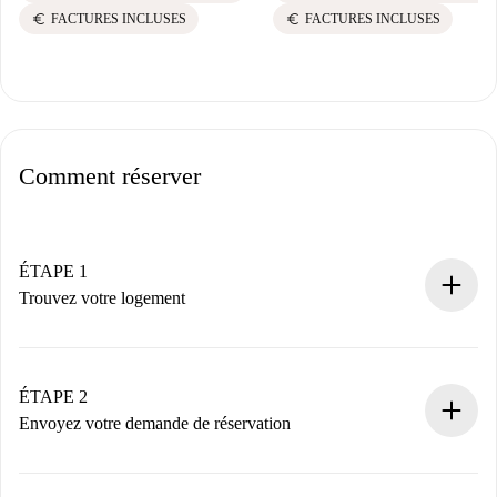
euro
euro
FACTURES INCLUSES
FACTURES INCLUSES
Comment réserver
ÉTAPE 1
Trouvez votre logement
Processus de réservation 100% en ligne.
Logements et Propriétaires vérifiés.
Vous disposez à l’avance de toutes les informations
ÉTAPE 2
nécessaires.
Envoyez votre demande de réservation
Envoyez les informations essentielles sur votre profil et
votre mode de paiement.