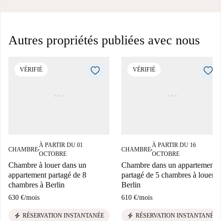
Autres propriétés publiées avec nous
VÉRIFIÉ
VÉRIFIÉ
À PARTIR DU 01
À PARTIR DU 16
CHAMBRE
CHAMBRE
■
■
OCTOBRE
OCTOBRE
Chambre à louer dans un
Chambre dans un appartement
appartement partagé de 8
partagé de 5 chambres à louer à
chambres à Berlin
Berlin
630 €
/
mois
610 €
/
mois
electric_bolt
electric_bolt
RÉSERVATION INSTANTANÉE
RÉSERVATION INSTANTANÉE