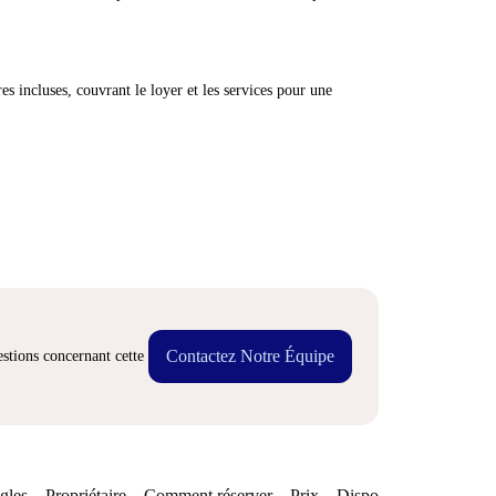
res incluses, couvrant le loyer et les services pour une
Contactez Notre Équipe
stions concernant cette
gles
Propriétaire
Comment réserver
Prix
Disponibilités