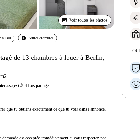
euro
Voir toutes les photos
n au sol
Autres chambres
TOU
agé de 13 chambres à louer à Berlin,
m2
ios_share
ntéressé(es)
4
fois partagé
urer que tu obtiens exactement ce que tu vois dans l'annonce.
e demande est acceptée immédiatement si vous respectez nos