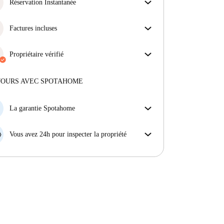
obtiens exactement ce que tu vois dans l'annonce.
Réservation Instantanée
En savoir plus sur la vérification
Bonne nouvelle : votre demande de réservation sera
acceptée immédiatement si elle satisfait les
Factures incluses
conditions de la Réservation Instantanée.
Profitez d'une vie sans soucis avec les factures
incluses, couvrant le loyer et les services pour une
Propriétaire vérifié
expérience de location sans tracas.
Professionnel
·
8 ans
avec nous
Plus d'informations sur ce propriétaire
JOURS AVEC SPOTAHOME
En savoir plus sur la vérification
La garantie Spotahome
Si le propriétaire annule votre réservation sans
préavis, nous allons soit (A) vous payer une chambre
Vous avez 24h pour inspecter la propriété
d'hôtel et vous aider à trouver un autre logement,
Si le bien ne correspond pas exactement à l'annonce
soit (B) vous rembourser en totalité.
que vous avez vue sur Spotahome, veuillez nous le
faire savoir dans les 24 heures suivant votre arrivée
afin que nous puissions trouver une solution.