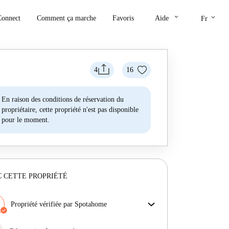
keyboard_arrow_down
keyboard_arrow_down
Connect
Comment ça marche
Favoris
Aide
Fr
4
16
En raison des conditions de réservation du
propriétaire, cette propriété n'est pas disponible
pour le moment.
 CETTE PROPRIÉTÉ
Propriété vérifiée par Spotahome
Notre équipe a vérifié la maison pour s'assurer que tu