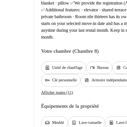
blanket · pillow ✅We provide the registration 
✅Additional features: · elevator · shared terrac
private bathroom · Room nbr thirteen has its ow
starts on your selected move-in date and has a 
anytime during your last rental month. Keep in m
month.
Votre chambre (Chambre 8)
water_heater
desk
dresser
Unité de chauffage
Bureau
C
key
dresser
Clé personnelle
Armoire indépendant
Afficher toutes (11)
Équipements de la propriété
chair
dishwasher_gen
local_laundry_service
Meublé
Lave-vaisselle
Lave-l