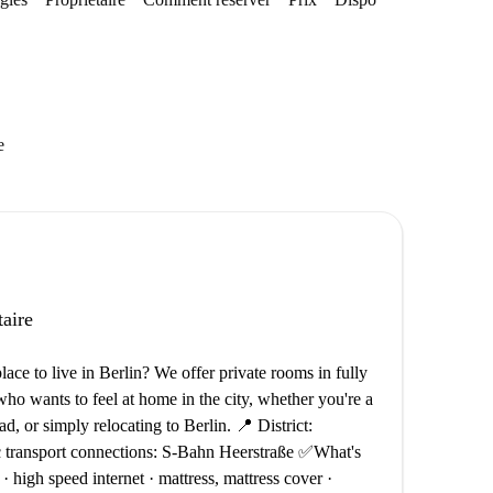
e
taire
ce to live in Berlin? We offer private rooms in fully
ho wants to feel at home in the city, whether you're a
d, or simply relocating to Berlin. 📍 District:
c transport connections: S-Bahn Heerstraße ✅What's
r · high speed internet · mattress, mattress cover ·