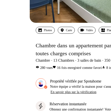
Photos
Carte
Vidéo
Pla
Chambre dans un appartement part
toutes charges comprises
Chambre
13
Chambres
3
salles de bain
350
visibility
favorite
person
280
vues
16
fois enregistré comme favori
8
i
Propriété vérifiée par Spotahome
Notre équipe a vérifié la maison pour s'ass
En savoir plus sur la vérification
Réservation instantanée
Obtenez une confirmation instantanée! Votr