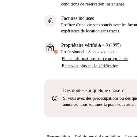
conditions de réservation instantanée
Factures incluses
euro
Profitez d'une vie sans soucis avec les factu
expérience de location sans tracas.
star
Propriétaire vérifié
4.3 (1995)
Professionnel
·
8 ans
avec nous
Plus d'informations sur ce propriétaire
En savoir plus sur la vérification
Des doutes sur quelque chose ?
sentiment_very_satisfied
Si vous avez des préoccupations ou des que
annonce, nous sommes là pour vous aider.
Présentation
Politiques d'Annulation
Les rè