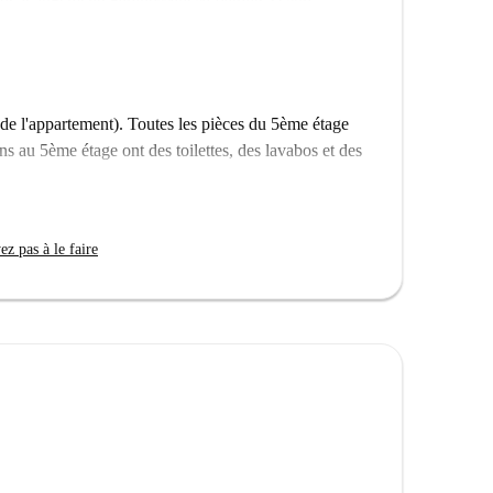
es personnes de tous genres sont les bienvenues.
verez à proximité des sites touristiques tels que la
me. Le marché de Ledo et une multitude de
contribuent à une vie résidentielle dynamique. Ce
de l'appartement). Toutes les pièces du 5ème étage
 immersion culturelle.
ins au 5ème étage ont des toilettes, des lavabos et des
z pas à le faire