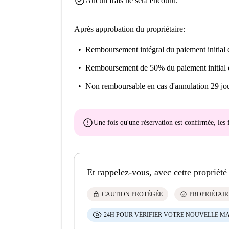
check_circle
Aucun frais ne sera encouru.
Après approbation du propriétaire:
Remboursement intégral du paiement initial
e
Remboursement de 50% du paiement initial
Non remboursable
en cas d'annulation 29 jou
error
Une fois qu'une réservation est confirmée, le
Et rappelez-vous, avec cette propriété
lock
check_circle
CAUTION PROTÉGÉE
PROPRIÉTAIR
24H POUR VÉRIFIER VOTRE NOUVELLE M