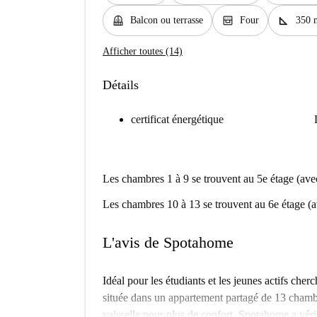
balcony
oven_gen
square_foot
Balcon ou terrasse
Four
350 
Afficher toutes (14)
Détails
certificat énergétique
Les chambres 1 à 9 se trouvent au 5e étage (avec
Les chambres 10 à 13 se trouvent au 6e étage (av
L'avis de Spotahome
Idéal pour les étudiants et les jeunes actifs ch
située dans un appartement partagé de 13 chambr
vaisselle pour plus de confort. Spotahome a vérifi