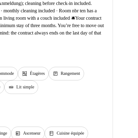
(Anmeldung); cleaning before check-in included.
e · monthly cleaning included · Room nbr ten has a
n living room with a couch included 🛎️Your contract
minimum stay of three months. You’re free to move out
ind: the contract always ends on the last day of that
shelves
package
ommode
Étagères
Rangement
airline_seat_flat
e
Lit simple
elevator
kitchen
inge
Ascenseur
Cuisine équipée