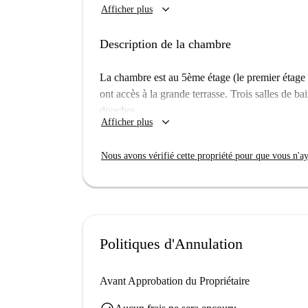
keyboard_arrow_down
Afficher plus
standing. Les couples ne sont pas admis, mais l
Situé dans un quartier animé de Berlin, vous trou
Description de la chambre
Theodor Heuss Platz et le Mahnmal Ewige Flam
restaurants comme Block House et Prime Kebab 
La chambre est au 5ème étage (le premier étage 
quartier offre une excellente accessibilité et une
ont accès à la grande terrasse. Trois salles de ba
douches.
keyboard_arrow_down
Afficher plus
Nous avons vérifié cette propriété pour que vous n'aye
Politiques d'Annulation
Avant Approbation du Propriétaire