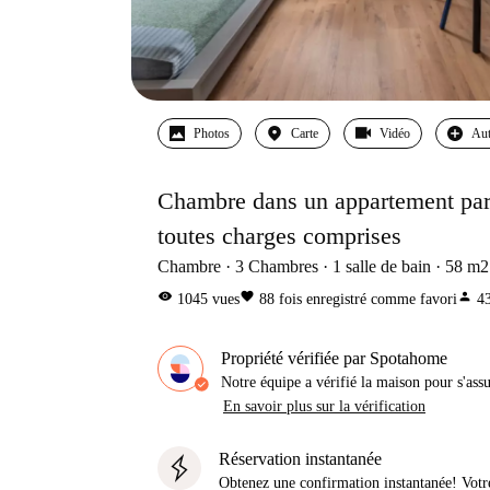
Photos
Carte
Vidéo
Aut
Chambre dans un appartement part
toutes charges comprises
Chambre
3
Chambres
1
salle de bain
58
m2
visibility
favorite
person
1045
vues
88
fois enregistré comme favori
4
Propriété vérifiée par Spotahome
Notre équipe a vérifié la maison pour s'ass
En savoir plus sur la vérification
Réservation instantanée
Obtenez une confirmation instantanée! Votr