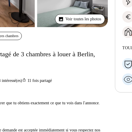
euro
Voir toutes les photos
res chambres
TOU
agé de 3 chambres à louer à Berlin,
ios_share
3
intéressé(es)
11
fois partagé
urer que tu obtiens exactement ce que tu vois dans l'annonce.
e demande est acceptée immédiatement si vous respectez nos