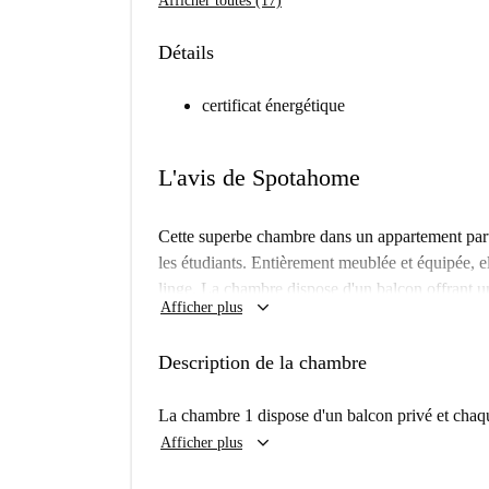
Afficher toutes (17)
Détails
certificat énergétique
L'avis de Spotahome
Cette superbe chambre dans un appartement parta
les étudiants. Entièrement meublée et équipée, 
linge. La chambre dispose d'un balcon offrant un
keyboard_arrow_down
Afficher plus
gaz et Wi-Fi) sont comprises dans le loyer. Sp
votre tranquillité d'esprit.
Description de la chambre
Situé à Berlin, à proximité de nombreux points d'
touristique, cet appartement bénéficie d'un emp
La chambre 1 dispose d'un balcon privé et chaq
restaurants comme le Multi Cafe, le Tulsi et le P
keyboard_arrow_down
Afficher plus
spectacle comme le Little Stage Comedy. Grâce
services, cet appartement jouit d'une situation id