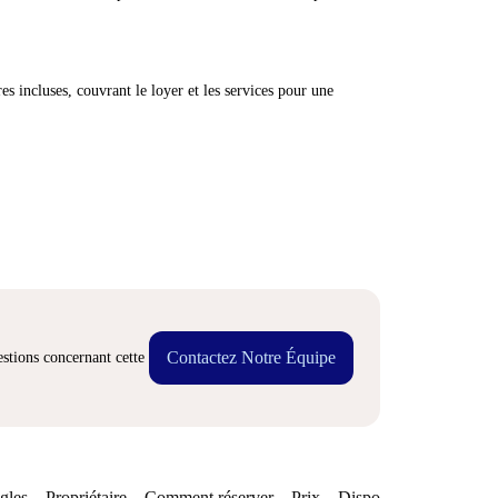
res incluses, couvrant le loyer et les services pour une
Contactez Notre Équipe
stions concernant cette
gles
Propriétaire
Comment réserver
Prix
Disponibilités