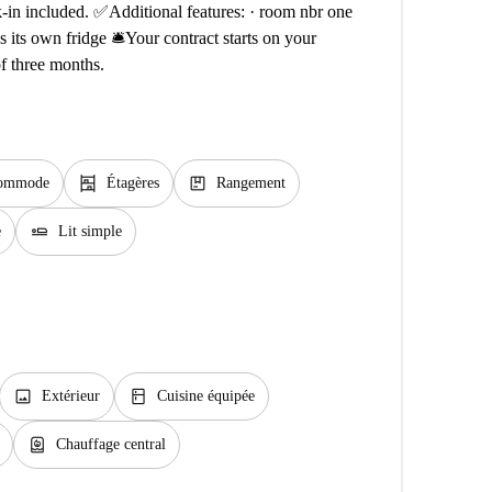
-in included. ✅Additional features: · room nbr one
 its own fridge 🛎️Your contract starts on your
f three months.
shelves
package
ommode
Étagères
Rangement
airline_seat_flat
e
Lit simple
image
kitchen
Extérieur
Cuisine équipée
water_heater
Chauffage central