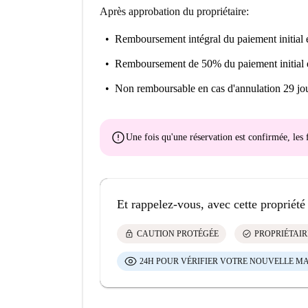
Après approbation du propriétaire:
Remboursement intégral du paiement initial
e
Remboursement de 50% du paiement initial
Non remboursable
en cas d'annulation 29 jou
error
Une fois qu'une réservation est confirmée, le
Et rappelez-vous, avec cette propriété
lock
check_circle
CAUTION PROTÉGÉE
PROPRIÉTAIR
24H POUR VÉRIFIER VOTRE NOUVELLE M