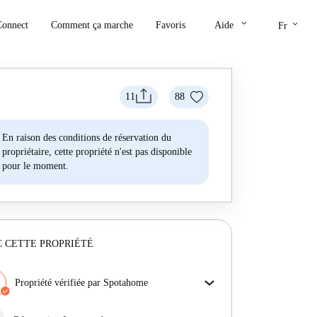
keyboard_arrow_down
keyboard_arrow_down
Connect
Comment ça marche
Favoris
Aide
Fr
11
88
En raison des conditions de réservation du
propriétaire, cette propriété n'est pas disponible
pour le moment.
 CETTE PROPRIÉTÉ
Propriété vérifiée par Spotahome
Notre équipe a vérifié la maison pour s'assurer que tu