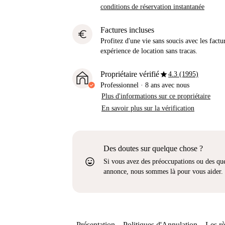
conditions de réservation instantanée
Factures incluses
euro
Profitez d'une vie sans soucis avec les factu
expérience de location sans tracas.
star
Propriétaire vérifié
4.3 (1995)
Professionnel
·
8 ans
avec nous
Plus d'informations sur ce propriétaire
En savoir plus sur la vérification
Des doutes sur quelque chose ?
sentiment_very_satisfied
Si vous avez des préoccupations ou des que
annonce, nous sommes là pour vous aider.
Présentation
Politiques d'Annulation
Les rè