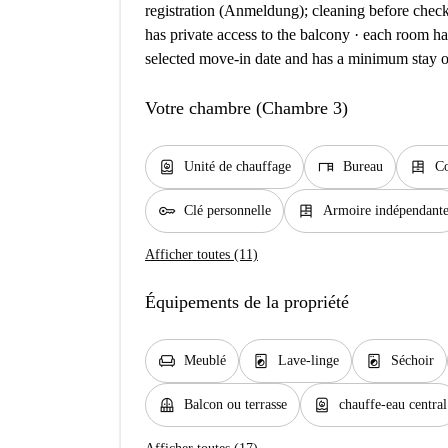
registration (Anmeldung); cleaning before check
has private access to the balcony · each room has
selected move-in date and has a minimum stay o
Votre chambre (Chambre 3)
water_heater
desk
dresser
Unité de chauffage
Bureau
C
key
dresser
Clé personnelle
Armoire indépendant
Afficher toutes (11)
Équipements de la propriété
chair
local_laundry_service
local_laundry_service
Meublé
Lave-linge
Séchoir
balcony
water_heater
Balcon ou terrasse
chauffe-eau central