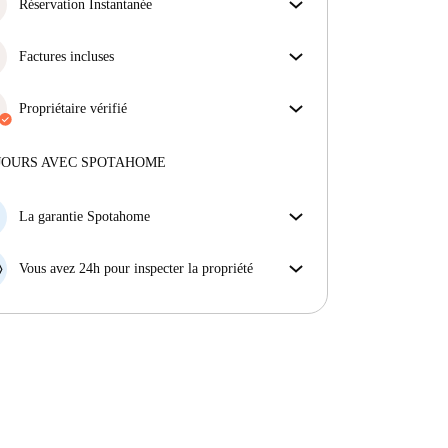
obtiens exactement ce que tu vois dans l'annonce.
Réservation Instantanée
En savoir plus sur la vérification
Bonne nouvelle : votre demande de réservation sera
acceptée immédiatement si elle satisfait les
Factures incluses
conditions de la Réservation Instantanée.
Profitez d'une vie sans soucis avec les factures
incluses, couvrant le loyer et les services pour une
Propriétaire vérifié
expérience de location sans tracas.
Professionnel
·
8 ans
avec nous
Plus d'informations sur ce propriétaire
JOURS AVEC SPOTAHOME
En savoir plus sur la vérification
La garantie Spotahome
Si le propriétaire annule votre réservation sans
préavis, nous allons soit (A) vous payer une chambre
Vous avez 24h pour inspecter la propriété
d'hôtel et vous aider à trouver un autre logement,
Si le bien ne correspond pas exactement à l'annonce
soit (B) vous rembourser en totalité.
que vous avez vue sur Spotahome, veuillez nous le
faire savoir dans les 24 heures suivant votre arrivée
afin que nous puissions trouver une solution.