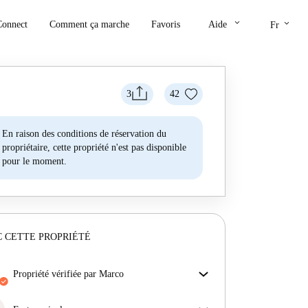
keyboard_arrow_down
keyboard_arrow_down
Connect
Comment ça marche
Favoris
Aide
Fr
3
42
En raison des conditions de réservation du
propriétaire, cette propriété n'est pas disponible
pour le moment.
 CETTE PROPRIÉTÉ
propriété vérifiée par Marco
Notre homechecker a examiné la maison pour