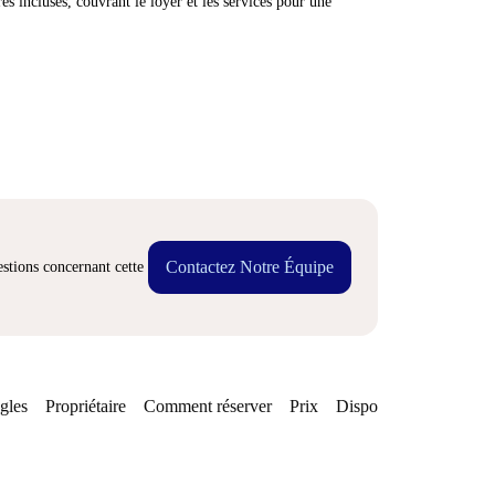
res incluses, couvrant le loyer et les services pour une
Contactez Notre Équipe
stions concernant cette
gles
Propriétaire
Comment réserver
Prix
Disponibilités
Quarti