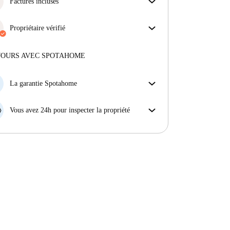
s'assurer que vous obtenez exactement ce que vous
Factures incluses
voyez dans l'annonce.
Profitez d'une vie sans soucis avec les factures
En savoir plus sur la vérification
incluses, couvrant le loyer et les services pour une
Propriétaire vérifié
expérience de location sans tracas.
Professionnel
·
9 ans
avec nous
Plus d'informations sur ce propriétaire
JOURS AVEC SPOTAHOME
En savoir plus sur la vérification
La garantie Spotahome
Si le propriétaire annule votre réservation sans
préavis, nous allons soit (A) vous payer une chambre
Vous avez 24h pour inspecter la propriété
d'hôtel et vous aider à trouver un autre logement,
Si le bien ne correspond pas exactement à l'annonce
soit (B) vous rembourser en totalité.
que vous avez vue sur Spotahome, veuillez nous le
faire savoir dans les 24 heures suivant votre arrivée
afin que nous puissions trouver une solution.