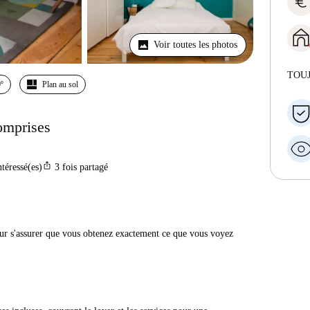
euro
Voir toutes les photos
TOU
º
Plan au sol
comprises
ios_share
ntéressé(es)
3
fois partagé
r s'assurer que vous obtenez exactement ce que vous voyez