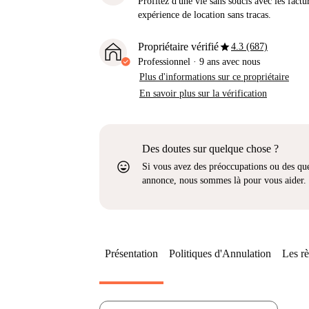
Profitez d'une vie sans soucis avec les factu
expérience de location sans tracas.
star
Propriétaire vérifié
4.3 (687)
Professionnel
·
9 ans
avec nous
Plus d'informations sur ce propriétaire
En savoir plus sur la vérification
Des doutes sur quelque chose ?
sentiment_very_satisfied
Si vous avez des préoccupations ou des que
annonce, nous sommes là pour vous aider.
Présentation
Politiques d'Annulation
Les rè