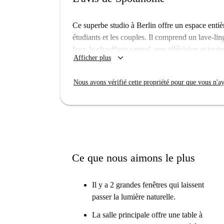
Ce superbe studio à Berlin offre un espace entiè
étudiants et les couples. Il comprend un lave-lin
four, le chauffage central, une télévision et tou
keyboard_arrow_down
Afficher plus
logement a été vérifié par Spotahome pour votre
Situé dans un quartier animé de Berlin, ce studi
Nous avons vérifié cette propriété pour que vous n'aye
Mg Kietzmarkt et plusieurs restaurants comme l
accessibles à pied. Profitez de l'ambiance dynami
comme pour les loisirs.
Ce que nous aimons le plus
Il y a 2 grandes fenêtres qui laissent
passer la lumière naturelle.
La salle principale offre une table à