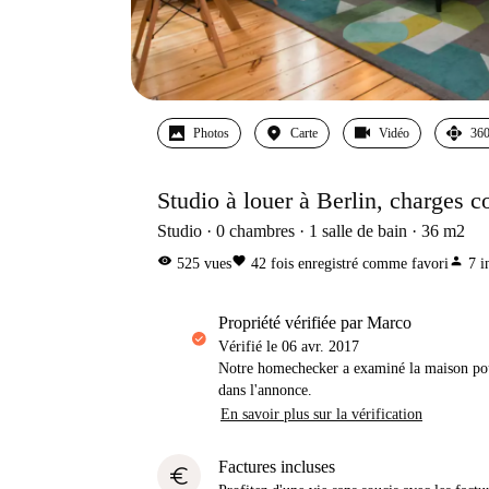
Photos
Carte
Vidéo
360
Studio à louer à Berlin, charges 
Studio
0
chambres
1
salle de bain
36
m2
visibility
favorite
person
525
vues
42
fois enregistré comme favori
7
i
propriété vérifiée par Marco
Vérifié le
06 avr. 2017
Notre homechecker a examiné la maison pou
dans l'annonce.
En savoir plus sur la vérification
Factures incluses
euro