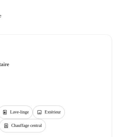
e
taire
local_laundry_service
image
Lave-linge
Extérieur
water_heater
Chauffage central