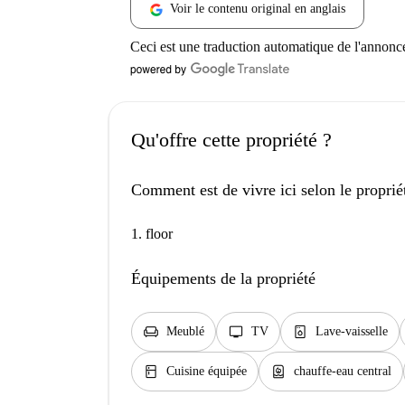
Voir le contenu original en anglais
Ceci est une traduction automatique de l'annonc
Qu'offre cette propriété ?
Comment est de vivre ici selon le proprié
1. floor
Équipements de la propriété
chair
tv
dishwasher_gen
Meublé
TV
Lave-vaisselle
kitchen
water_heater
Cuisine équipée
chauffe-eau central