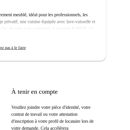
rement meublé, idéal pour les professionnels, les
ge privatif, une cuisine équipée avec lave-vaisselle et
tes les charges sont comprises, y compris le Wi-Fi. Ce
 confort.
o est entouré de nombreuses attractions, notamment le
z pas à le faire
e Café Bäckerei Köse et le Blaumilchkanal,
que et du confort du quartier, idéal pour le travail
À tenir en compte
Veuillez joindre votre pièce d'identité, votre
contrat de travail ou votre attestation
d'inscription à votre profil de locataire lors de
votre demande. Cela accélérera