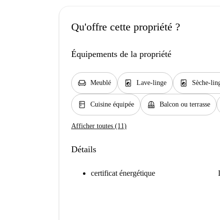
Qu'offre cette propriété ?
Équipements de la propriété
chair
local_laundry_service
local_laundry_service
Meublé
Lave-linge
Sèche-lin
kitchen
balcony
Cuisine équipée
Balcon ou terrasse
Afficher toutes (11)
Détails
certificat énergétique