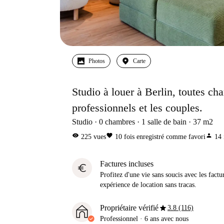
Photos
Carte
Studio à louer à Berlin, toutes ch
professionnels et les couples.
Studio
0
chambres
1
salle de bain
37
m2
visibility
favorite
person
225
vues
10
fois enregistré comme favori
14
Factures incluses
euro
Profitez d'une vie sans soucis avec les factu
expérience de location sans tracas.
star
Propriétaire vérifié
3.8 (116)
Professionnel
·
6 ans
avec nous