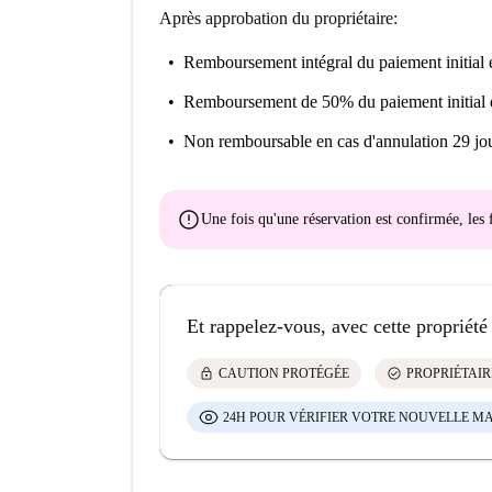
Après approbation du propriétaire:
Remboursement intégral du paiement initial
e
Remboursement de 50% du paiement initial
Non remboursable
en cas d'annulation 29 jou
error
Une fois qu'une réservation est confirmée, le
Et rappelez-vous, avec cette propriété
lock
check_circle
CAUTION PROTÉGÉE
PROPRIÉTAIR
24H POUR VÉRIFIER VOTRE NOUVELLE M