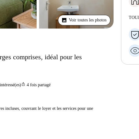
TOU
Voir toutes les photos
arges comprises, idéal pour les
ios_share
intéressé(es)
4
fois partagé
res incluses, couvrant le loyer et les services pour une