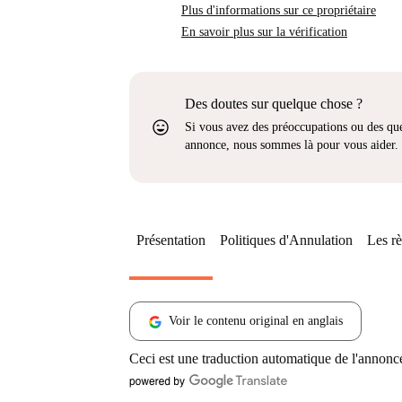
Plus d'informations sur ce propriétaire
En savoir plus sur la vérification
Des doutes sur quelque chose ?
sentiment_very_satisfied
Si vous avez des préoccupations ou des que
annonce, nous sommes là pour vous aider.
Présentation
Politiques d'Annulation
Les rè
Voir le contenu original en anglais
Ceci est une traduction automatique de l'annonc