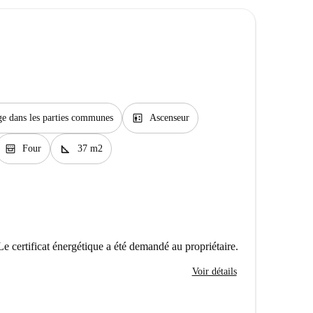
elevator
ge dans les parties communes
Ascenseur
oven_gen
square_foot
Four
37 m2
Le certificat énergétique a été demandé au propriétaire.
Voir détails