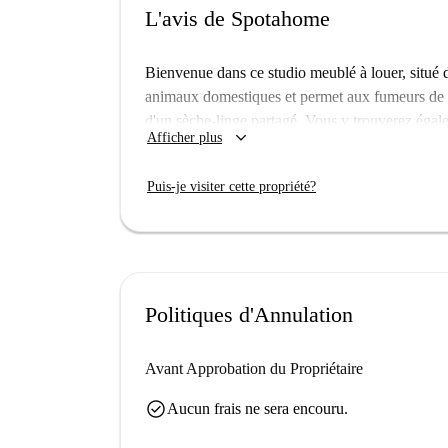
L'avis de Spotahome
Bienvenue dans ce studio meublé à louer, situé d
animaux domestiques et permet aux fumeurs de s'y
d'un sèche-linge partagé. Vous y trouverez égal
keyboard_arrow_down
Afficher plus
détendre. Idéal pour les couples, ce studio est ég
charges (électricité, eau, gaz et Wi-Fi) sont comp
Puis-je visiter cette propriété?
Le studio est situé à proximité de nombreux comm
touristiques. Le marché Shaam Land et le LPG 
restauration, vous trouverez facilement à proxi
Sichuan, le Konditorei Rabien, et bien d'autres,
Nova Berlin. Profitez pleinement de la vie à Berl
Politiques d'Annulation
Avant Approbation du Propriétaire
check_circle
Aucun frais ne sera encouru.