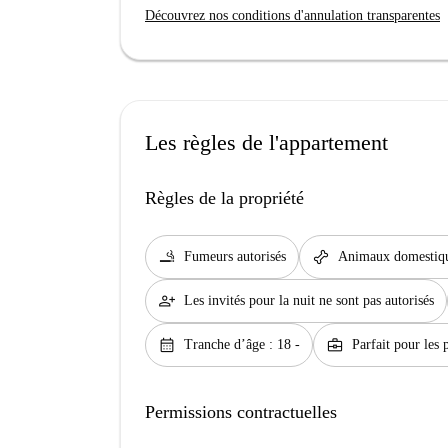
Découvrez nos conditions d'annulation transparentes
Les règles de l'appartement
Règles de la propriété
smoking_rooms
pet_supplies
Fumeurs autorisés
Animaux domestiqu
person_add
Les invités pour la nuit ne sont pas autorisés
calendar_month
business_center
Tranche d’âge : 18 -
Parfait pour les 
Permissions contractuelles