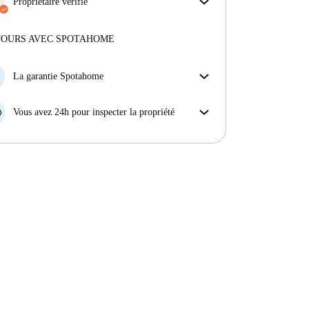
incluses, couvrant le loyer et les services pour une
Propriétaire vérifié
expérience de location sans tracas.
Professionnel
·
6 ans
avec nous
Plus d'informations sur ce propriétaire
JOURS AVEC SPOTAHOME
En savoir plus sur la vérification
La garantie Spotahome
Si le propriétaire annule votre réservation sans
préavis, nous allons soit (A) vous payer une chambre
Vous avez 24h pour inspecter la propriété
d'hôtel et vous aider à trouver un autre logement,
Si le bien ne correspond pas exactement à l'annonce
soit (B) vous rembourser en totalité.
que vous avez vue sur Spotahome, veuillez nous le
faire savoir dans les 24 heures suivant votre arrivée
afin que nous puissions trouver une solution.