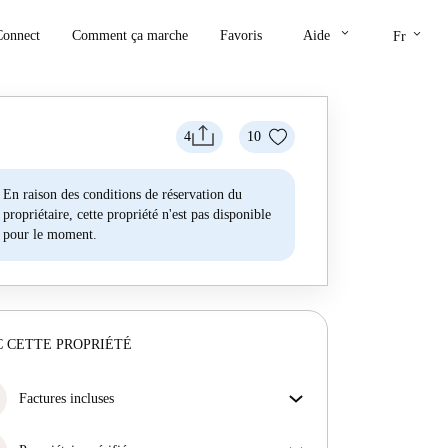
keyboard_arrow_down
keyboard_arrow_down
Connect
Comment ça marche
Favoris
Aide
Fr
4
10
En raison des conditions de réservation du
propriétaire, cette propriété n'est pas disponible
pour le moment.
 CETTE PROPRIÉTÉ
Factures incluses
Profitez d'une vie sans soucis avec les factures