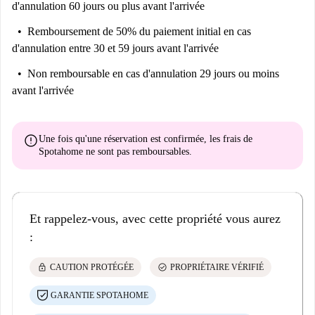
d'annulation 60 jours ou plus avant l'arrivée
Hausgeldkosten sind in der monatlichen Miete enthalten. Un esprit
d'entreprise du 1er mois est disponible. Il est possible de le faire
Remboursement de 50% du paiement initial
en cas
directement en ligne pour la réservation.
d'annulation entre 30 et 59 jours avant l'arrivée
Documents requis : - Garantie financière - Carte d'identité
Non remboursable
en cas d'annulation 29 jours ou moins
Stations de travail ergonomiques : - Garantie Financière - Ausweis
avant l'arrivée
[ITA] - 300€ comprenant : la gestion et l'enregistrement du contrat, la
gestion organisatrice de la prénotation, l'assistance et le support. Da
error
Une fois qu'une réservation est confirmée, les frais de
paare entro il check-in.
Spotahome
ne sont pas remboursables
.
[FR] - 300€ comprenant : rédaction et enregistrement du contrat, gestion
et coordination des réservations, assistance et accompagnement. A payer
avant le check-in.
Et rappelez-vous, avec cette propriété vous aurez
150
:
N.-B.. Une fois la réservation confirmée, vous serez contacté
directement par le partenaire local de Spotahome gérant la propriété. Ils
lock
check_circle
CAUTION PROTÉGÉE
PROPRIÉTAIRE VÉRIFIÉ
vous demanderont le paiement du dépôt de garantie et des charges du
premier mois (si elles ne sont pas incluses dans le loyer payé sur
GARANTIE SPOTAHOME
Spotahome). Vous recevrez également les instructions pour signer le