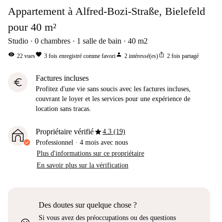
Appartement à Alfred-Bozi-Straße, Bielefeld
pour 40 m²
Studio
0
chambres
1
salle de bain
40
m2
visibility
favorite
person
ios_share
22
vues
3
fois enregistré comme favori
2
intéressé(es)
2
fois partagé
Factures incluses
euro
Profitez d'une vie sans soucis avec les factures incluses,
couvrant le loyer et les services pour une expérience de
location sans tracas.
star
Propriétaire vérifié
4.3 (19)
Professionnel
·
4 mois
avec nous
Plus d'informations sur ce propriétaire
En savoir plus sur la vérification
Des doutes sur quelque chose ?
Si vous avez des préoccupations ou des questions