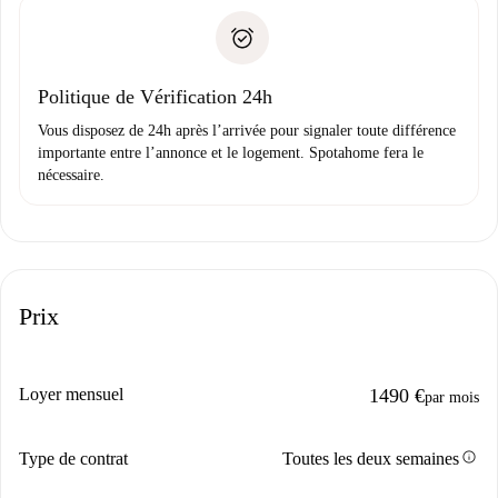
Spotahome transférera le premier paiement au propriétaire
Pièce d’identité ou Passeport
uniquement si aucun problème n'est signalé.
Justificatif de solvabilité
Domiciliation bancaire
Politique de Vérification 24h
Vous disposez de 24h après l’arrivée pour signaler toute différence
importante entre l’annonce et le logement. Spotahome fera le
nécessaire.
Prix
Loyer mensuel
1490 €
par mois
info
Type de contrat
Toutes les deux semaines