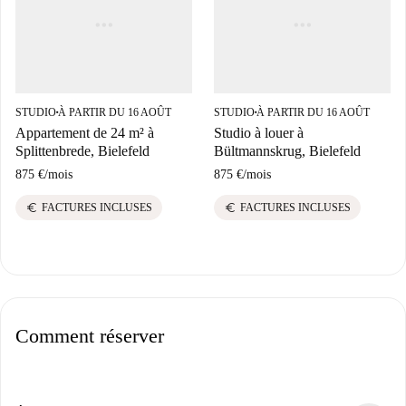
STUDIO
À PARTIR DU 16 AOÛT
STUDIO
À PARTIR DU 16 AOÛT
■
■
Appartement de 24 m² à
Studio à louer à
Splittenbrede, Bielefeld
Bültmannskrug, Bielefeld
875 €
/
mois
875 €
/
mois
euro
euro
FACTURES INCLUSES
FACTURES INCLUSES
Comment réserver