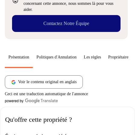
sentiment_very_satisfied
concernant cette annonce, nous sommes là pour vous
aider.
Contactez Notre Équipe
Présentation
Politiques d'Annulation
Les règles
Propriétaire
Voir le contenu original en anglais
Ceci est une traduction automatique de l'annonce
Qu'offre cette propriété ?