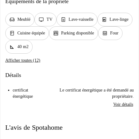
Équipements de la propriété
chair
tv
dishwasher_gen
local_laundry_service
Meublé
TV
Lave-vaisselle
Lave-linge
kitchen
garage
oven_gen
Cuisine équipée
Parking disponible
Four
square_foot
40 m2
Afficher toutes (12)
Détails
certificat
Le certificat énergétique a été demandé au
énergétique
propriétaire.
Voir détails
L'avis de Spotahome