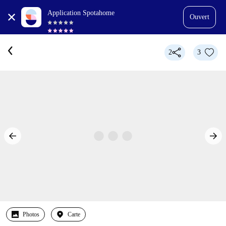
Application Spotahome
Ouvert
2
3
Photos
Carte