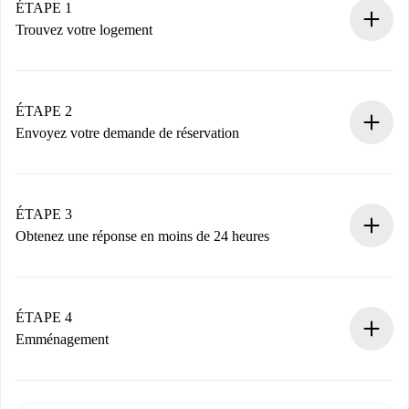
ÉTAPE 1
Trouvez votre logement
Processus de réservation 100% en ligne.
Logements et Propriétaires vérifiés.
Vous disposez à l’avance de toutes les informations
ÉTAPE 2
nécessaires.
Envoyez votre demande de réservation
Envoyez les informations essentielles sur votre profil et
votre mode de paiement.
Nous ne vous facturerons rien tant que le propriétaire
ÉTAPE 3
n’aura pas accepté.
Obtenez une réponse en moins de 24 heures
Le propriétaire dispose de 24 heures pour confirmer.
Si accepté, nous vous facturerons et vous mettrons en
contact avec le propriétaire.
ÉTAPE 4
Si refusé : aucun prélèvement et nous vous proposerons
Emménagement
d’autres options.
Accordez avec le propriétaire les détails de votre arrivée,
Documents requis si votre logement est «
Spotahome plus
remise des clés, etc.
».