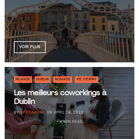
VOIR PLUS
IRLANDE
DUBLIN
NOMADE
VIE D'EXPAT
Les meilleurs coworkings à
Dublin
BY
SPOTAHOME
ON
APRIL 28, 2023
• 4 MIN READ