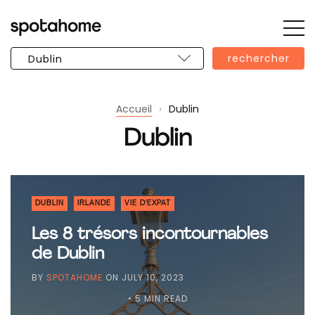
Bar
SPOTAHOME
lat
rechercher
ouv
Accueil
›
Dublin
Dublin
DUBLIN
IRLANDE
VIE D'EXPAT
Les 8 trésors incontournables
de Dublin
BY
SPOTAHOME
ON
JULY 10, 2023
• 5 MIN READ