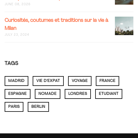
TOUTE
JUNE 08, 2026
SÉRÉNIT
:
VOICI
CURIOSI
Curiosités, coutumes et traditions sur la vie à
VOS
COUTUM
Milan
GARANT
ET
JULY 23, 2024
EN
TRADITI
TANT
SUR
QUE
LA
LOCATAI
VIE
SUR
À
TAGS
SPOTAH
MILAN
MADRID
VIE D'EXPAT
VOYAGE
FRANCE
ESPAGNE
NOMADE
LONDRES
ETUDIANT
PARIS
BERLIN