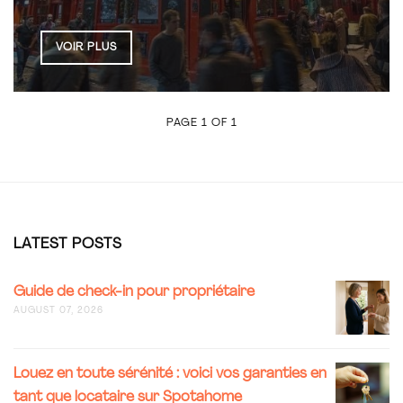
VOIR PLUS
PAGE 1 OF 1
LATEST POSTS
GUIDE
Guide de check-in pour propriétaire
DE
AUGUST 07, 2026
CHECK-
IN
POUR
LOUEZ
Louez en toute sérénité : voici vos garanties en
PROPRIÉ
EN
tant que locataire sur Spotahome