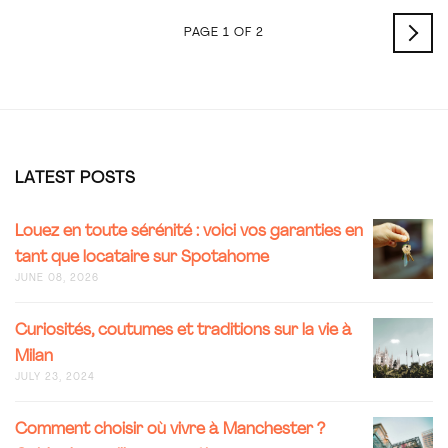
OLD
PAGE 1 OF 2
POS
LATEST POSTS
LOUEZ
Louez en toute sérénité : voici vos garanties en
EN
tant que locataire sur Spotahome
TOUTE
JUNE 08, 2026
SÉRÉNIT
:
VOICI
CURIOSI
Curiosités, coutumes et traditions sur la vie à
VOS
COUTUM
Milan
GARANT
ET
JULY 23, 2024
EN
TRADITI
TANT
SUR
QUE
LA
COMME
Comment choisir où vivre à Manchester ?
LOCATAI
VIE
CHOISIR