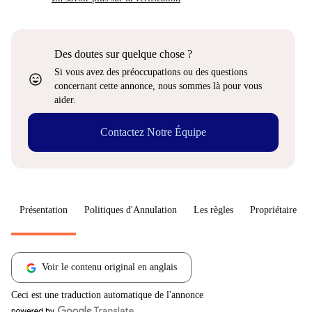
Des doutes sur quelque chose ?
Si vous avez des préoccupations ou des questions
sentiment_very_satisfied
concernant cette annonce, nous sommes là pour vous
aider.
Contactez Notre Équipe
Présentation
Politiques d'Annulation
Les règles
Propriétaire
Voir le contenu original en anglais
Ceci est une traduction automatique de l'annonce