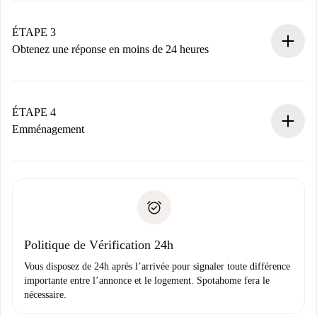
votre mode de paiement.
Nous ne vous facturerons rien tant que le propriétaire
ÉTAPE 3
n’aura pas accepté.
Obtenez une réponse en moins de 24 heures
Le propriétaire dispose de 24 heures pour confirmer.
Si accepté, nous vous facturerons et vous mettrons en
contact avec le propriétaire.
ÉTAPE 4
Si refusé : aucun prélèvement et nous vous proposerons
Emménagement
d’autres options.
Accordez avec le propriétaire les détails de votre arrivée,
Documents requis si votre logement est «
Spotahome plus
remise des clés, etc.
».
Spotahome transférera le premier paiement au propriétaire
Pièce d’identité ou Passeport
uniquement si aucun problème n'est signalé.
Justificatif de solvabilité
Domiciliation bancaire
Politique de Vérification 24h
Vous disposez de 24h après l’arrivée pour signaler toute différence
importante entre l’annonce et le logement. Spotahome fera le
nécessaire.