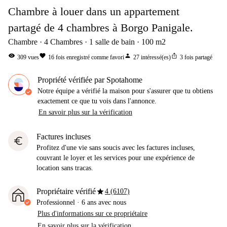
Chambre à louer dans un appartement
partagé de 4 chambres à Borgo Panigale.
Chambre
4
Chambres
1
salle de bain
100
m2
visibility
favorite
person
ios_share
309
vues
16
fois enregistré comme favori
27
intéressé(es)
3
fois partagé
Propriété vérifiée par Spotahome
Notre équipe a vérifié la maison pour s'assurer que tu obtiens
exactement ce que tu vois dans l'annonce.
En savoir plus sur la vérification
Factures incluses
euro
Profitez d'une vie sans soucis avec les factures incluses,
couvrant le loyer et les services pour une expérience de
location sans tracas.
star
Propriétaire vérifié
4 (6107)
Professionnel
·
6 ans
avec nous
Plus d'informations sur ce propriétaire
En savoir plus sur la vérification