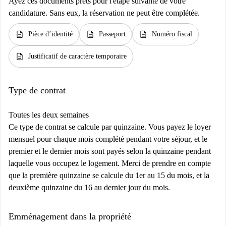
Ayez ces documents prêts pour l'étape suivante de votre
candidature. Sans eux, la réservation ne peut être complétée.
description
description
description
Pièce d’identité
Passeport
Numéro fiscal
description
Justificatif de caractère temporaire
Type de contrat
Toutes les deux semaines
Ce type de contrat se calcule par quinzaine. Vous payez le loyer
mensuel pour chaque mois complété pendant votre séjour, et le
premier et le dernier mois sont payés selon la quinzaine pendant
laquelle vous occupez le logement. Merci de prendre en compte
que la première quinzaine se calcule du 1er au 15 du mois, et la
deuxième quinzaine du 16 au dernier jour du mois.
Emménagement dans la propriété