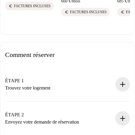
660 €
/
mois
685 €
/
moi
euro
FACTURES INCLUSES
euro
euro
FACTURES INCLUSES
FACT
Comment réserver
ÉTAPE 1
Trouvez votre logement
Processus de réservation 100% en ligne.
Logements et Propriétaires vérifiés.
Vous disposez à l’avance de toutes les informations
ÉTAPE 2
nécessaires.
Envoyez votre demande de réservation
Envoyez les informations essentielles sur votre profil et