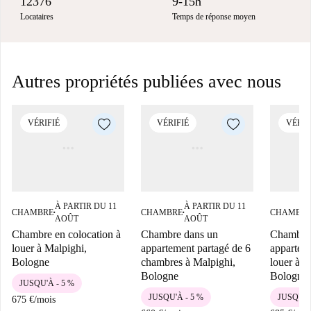
12376
9-15h
Locataires
Temps de réponse moyen
Autres propriétés publiées avec nous
VÉRIFIÉ
VÉRIFIÉ
VÉRIF
À PARTIR DU 11
À PARTIR DU 11
CHAMBRE
CHAMBRE
CHAMBR
■
■
AOÛT
AOÛT
Chambre en colocation à
Chambre dans un
Chambre
louer à Malpighi,
appartement partagé de 6
appartem
Bologne
chambres à Malpighi,
louer à M
Bologne
Bologne.
JUSQU'À - 5 %
JUSQU'À - 5 %
JUSQU'À
675 €
/
mois