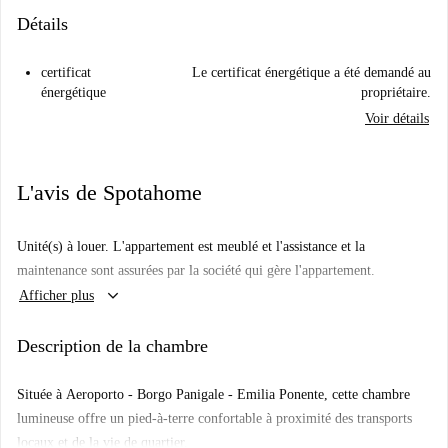
Détails
certificat
Le certificat énergétique a été demandé au
énergétique
propriétaire.
Voir détails
L'avis de Spotahome
Unité(s) à louer. L'appartement est meublé et l'assistance et la
maintenance sont assurées par la société qui gère l'appartement.
keyboard_arrow_down
Afficher plus
Description de la chambre
Située à
Aeroporto - Borgo Panigale - Emilia Ponente
, cette chambre
lumineuse offre un pied-à-terre confortable à proximité des transports
locaux et de la vie de quartier.