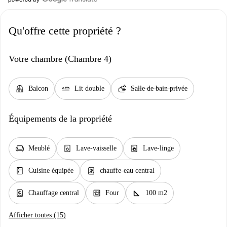
Qu'offre cette propriété ?
Votre chambre (Chambre 4)
balcony
airline_seat_flat
soap
Balcon
Lit double
Salle de bain privée
Équipements de la propriété
chair
dishwasher_gen
local_laundry_service
Meublé
Lave-vaisselle
Lave-linge
kitchen
water_heater
Cuisine équipée
chauffe-eau central
water_heater
oven_gen
square_foot
Chauffage central
Four
100 m2
Afficher toutes (15)