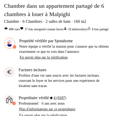
Chambre dans un appartement partagé de 6
chambres à louer à Malpighi
Chambre
6
Chambres
2
salles de bain
160
m2
visibility
favorite
person
ios_share
408
vues
37
fois enregistré comme favori
16
intéressé(es)
6
fois partagé
Propriété vérifiée par Spotahome
Notre équipe a vérifié la maison pour s'assurer que tu obtiens
exactement ce que tu vois dans l'annonce.
En savoir plus sur la vérification
Factures incluses
euro
Profitez d'une vie sans soucis avec les factures incluses,
couvrant le loyer et les services pour une expérience de
location sans tracas.
star
Propriétaire vérifié
4 (6107)
Professionnel
·
6 ans
avec nous
Plus d'informations sur ce propriétaire
En savoir plus sur la vérification