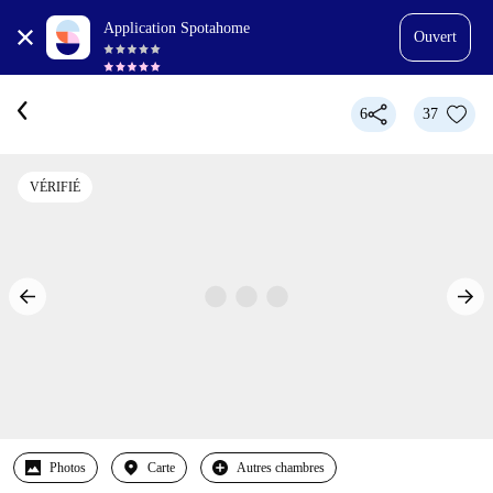
Application Spotahome
Ouvert
6
37
VÉRIFIÉ
Photos
Carte
Autres chambres