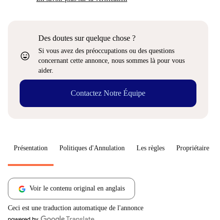
Des doutes sur quelque chose ?
Si vous avez des préoccupations ou des questions
sentiment_very_satisfied
concernant cette annonce, nous sommes là pour vous
aider.
Contactez Notre Équipe
Présentation
Politiques d'Annulation
Les règles
Propriétaire
Voir le contenu original en anglais
Ceci est une traduction automatique de l'annonce