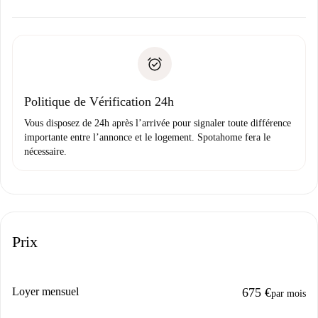
d’autres options.
Accordez avec le propriétaire les détails de votre arrivée,
Documents requis si votre logement est «
Spotahome plus
remise des clés, etc.
».
Spotahome transférera le premier paiement au propriétaire
Pièce d’identité ou Passeport
uniquement si aucun problème n'est signalé.
Justificatif de solvabilité
Domiciliation bancaire
Politique de Vérification 24h
Vous disposez de 24h après l’arrivée pour signaler toute différence
importante entre l’annonce et le logement. Spotahome fera le
nécessaire.
Prix
Loyer mensuel
675 €
par mois