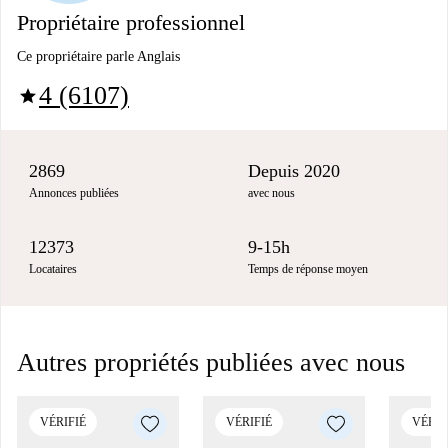
Propriétaire professionnel
Ce propriétaire parle Anglais
4 (6107)
star
2869
Depuis 2020
Annonces publiées
avec nous
12373
9-15h
Locataires
Temps de réponse moyen
Autres propriétés publiées avec nous
VÉRIFIÉ
VÉRIFIÉ
VÉRIF