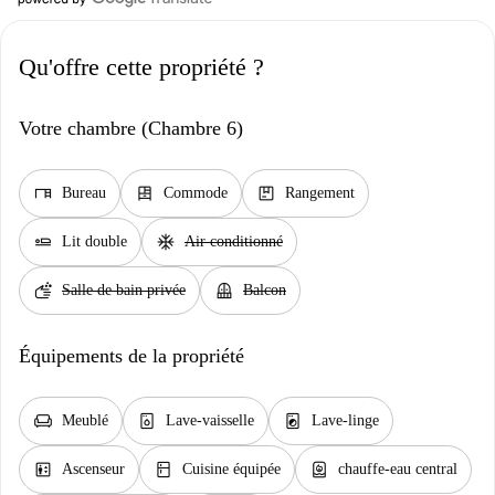
Qu'offre cette propriété ?
Votre chambre (Chambre 6)
desk
dresser
package
Bureau
Commode
Rangement
airline_seat_flat
ac_unit
Lit double
Air conditionné
soap
balcony
Salle de bain privée
Balcon
Équipements de la propriété
chair
dishwasher_gen
local_laundry_service
Meublé
Lave-vaisselle
Lave-linge
elevator
kitchen
water_heater
Ascenseur
Cuisine équipée
chauffe-eau central