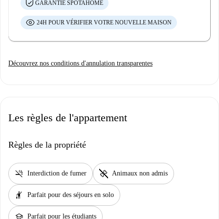
GARANTIE SPOTAHOME
24H POUR VÉRIFIER VOTRE NOUVELLE MAISON
Découvrez nos conditions d'annulation transparentes
Les règles de l'appartement
Règles de la propriété
smoke_free
pet_supplies
Interdiction de fumer
Animaux non admis
hail
Parfait pour des séjours en solo
school
Parfait pour les étudiants