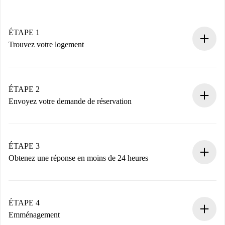
ÉTAPE 1
Trouvez votre logement
Processus de réservation 100% en ligne.
Logements et Propriétaires vérifiés.
Vous disposez à l’avance de toutes les informations
ÉTAPE 2
nécessaires.
Envoyez votre demande de réservation
Envoyez les informations essentielles sur votre profil et
votre mode de paiement.
Nous ne vous facturerons rien tant que le propriétaire
ÉTAPE 3
n’aura pas accepté.
Obtenez une réponse en moins de 24 heures
Le propriétaire dispose de 24 heures pour confirmer.
Si accepté, nous vous facturerons et vous mettrons en
contact avec le propriétaire.
ÉTAPE 4
Si refusé : aucun prélèvement et nous vous proposerons
Emménagement