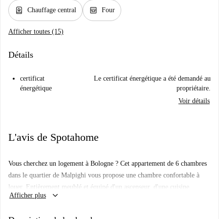
water_heater
oven_gen
Chauffage central
Four
Afficher toutes (15)
Détails
certificat
Le certificat énergétique a été demandé au
énergétique
propriétaire.
Voir détails
L'avis de Spotahome
Vous cherchez un logement à Bologne ? Cet appartement de 6 chambres
dans le quartier de Malpighi vous propose une chambre confortable à
louer. Entièrement meublé et équipé d'un ascenseur, d'une cuisine
keyboard_arrow_down
Afficher plus
équipée, d'un lave-linge et d'un lave-vaisselle, il est idéal pour les jeunes
actifs et les étudiants. Spotahome a personnellement vérifié sa qualité et