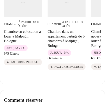
À PARTIR DU 10
À PARTIR DU 10
CHAMBRE
CHAMBRE
CHAMBR
■
■
AOÛT
AOÛT
Chambre en colocation à
Chambre dans un
Chambre
louer à Malpighi,
appartement partagé de 6
appartem
Bologne
chambres à Malpighi,
louer à M
Bologne
Bologne.
JUSQU'À - 5 %
JUSQU'À - 5 %
JUSQU'À
675 €
/
mois
660 €
/
mois
685 €
/
moi
euro
FACTURES INCLUSES
euro
euro
FACTURES INCLUSES
FACT
Comment réserver