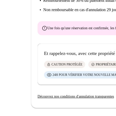
Remboursement de 50% du paiement initial
Non remboursable
en cas d'annulation 29 jou
error
Une fois qu'une réservation est confirmée, le
Et rappelez-vous, avec cette propriété
lock
check_circle
CAUTION PROTÉGÉE
PROPRIÉTAIR
24H POUR VÉRIFIER VOTRE NOUVELLE M
Découvrez nos conditions d'annulation transparentes