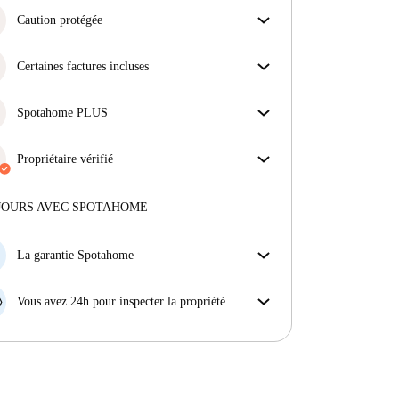
Caution protégée
Nous sommes là pour vous aider ! Si votre
propriétaire ne procède pas au remboursement de
Certaines factures incluses
votre cation, nous nous en chargerons.
Certaines charges sont incluses, d'autres non.
Plus d'informations
Consulte la description de l'annonce pour voir
Spotahome PLUS
quelles charges sont comprises dans ton loyer et
Offre la meilleure expérience en matière de sécurité
lesquelles tu devras payer en plus.
pour nos locataires en offrant l'accès aux normes de
Propriétaire vérifié
sécurité les plus élevées et un soutien supplémentaire
Professionnel
·
7 ans
avec nous
tout au long de la location.
Voir plus
Plus d'informations sur ce propriétaire
JOURS AVEC SPOTAHOME
En savoir plus sur la vérification
La garantie Spotahome
Si le propriétaire annule votre réservation sans
préavis, nous allons soit (A) vous payer une chambre
Vous avez 24h pour inspecter la propriété
d'hôtel et vous aider à trouver un autre logement,
Si le bien ne correspond pas exactement à l'annonce
soit (B) vous rembourser en totalité.
que vous avez vue sur Spotahome, veuillez nous le
faire savoir dans les 24 heures suivant votre arrivée
afin que nous puissions trouver une solution.