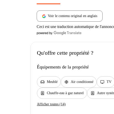
Voir le contenu original en anglais
Ceci est une traduction automatique de l'annonc
Qu'offre cette propriété ?
Équipements de la propriété
chair
ac_unit
tv
Meublé
Air conditionné
TV
water_heater
water_heater
Chauffe-eau à gaz naturel
Autre systè
Afficher toutes (14)