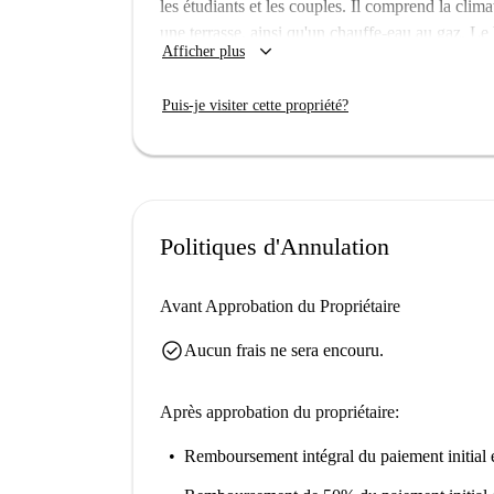
les étudiants et les couples. Il comprend la clim
une terrasse, ainsi qu'un chauffe-eau au gaz. Le W
keyboard_arrow_down
Afficher plus
Tous les propriétaires Spotahome sont rigoureusem
transparence.
Puis-je visiter cette propriété?
Ce studio se trouve dans le charmant quartier de
majeurs tels que le Portique Più Stretto, le Real
autres monuments à proximité, citons l'Edicola Vo
apprécieront la richesse culturelle et historique d
Politiques d'Annulation
Avant Approbation du Propriétaire
check_circle
Aucun frais ne sera encouru.
Après approbation du propriétaire:
Remboursement intégral du paiement initial
e