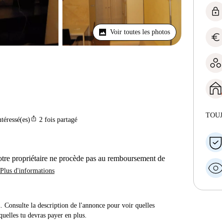
lock
Voir toutes les photos
euro
TOU
ios_share
ntéressé(es)
2
fois partagé
otre propriétaire ne procède pas au remboursement de
Plus d'informations
n. Consulte la description de l'annonce pour voir quelles
quelles tu devras payer en plus.