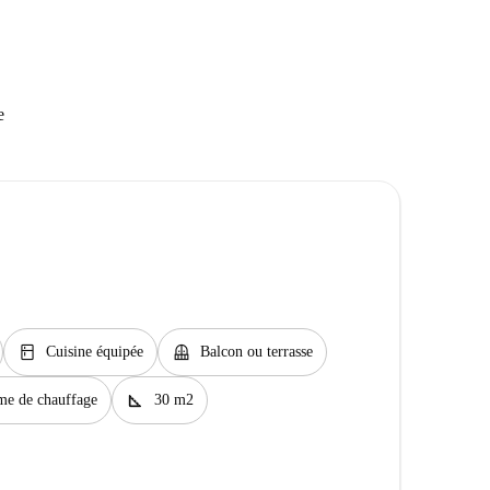
e
kitchen
balcony
Cuisine équipée
Balcon ou terrasse
square_foot
me de chauffage
30 m2