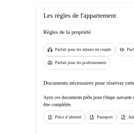
Les règles de l'appartement
Règles de la propriété
partner_heart
school
Parfait pour les séjours en couple
Parf
business_center
Parfait pour les professionnels
Documents nécessaires pour réserver cett
Ayez ces documents prêts pour l'étape suivante d
être complétée.
description
description
description
Pièce d’identité
Passeport
Jus