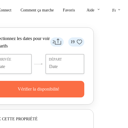
keyboard_arrow_down
keyboard_arrow_down
Connect
Comment ça marche
Favoris
Aide
Fr
ctionnez les dates pour voir
2
19
tarifs
RRIVÉE
DÉPART
Vérifier la disponibilité
 CETTE PROPRIÉTÉ