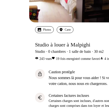
Photos
Carte
Studio à louer à Malpighi
Studio
0
chambres
1
salle de bain
30
m2
visibility
favorite
person
243
vues
19
fois enregistré comme favori
4
i
Caution protégée
lock
Nous sommes là pour vous aider ! Si v
votre cation, nous nous en chargerons.
Certaines factures incluses
euro
Certaines charges sont incluses, d'autres no
charges sont comprises dans ton loyer et les