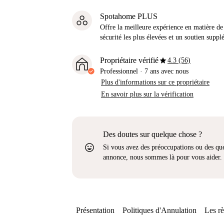
Spotahome PLUS
Offre la meilleure expérience en matière de 
sécurité les plus élevées et un soutien suppl
star
Propriétaire vérifié
4.3 (56)
Professionnel
·
7 ans
avec nous
Plus d'informations sur ce propriétaire
En savoir plus sur la vérification
Des doutes sur quelque chose ?
sentiment_very_satisfied
Si vous avez des préoccupations ou des que
annonce, nous sommes là pour vous aider.
Présentation
Politiques d'Annulation
Les rè