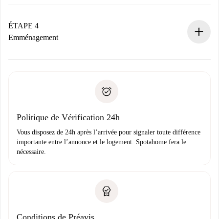
Le propriétaire dispose de 24 heures pour confirmer.
Si accepté, nous vous facturerons et vous mettrons en
contact avec le propriétaire.
ÉTAPE 4
Si refusé : aucun prélèvement et nous vous proposerons
Emménagement
d’autres options.
Accordez avec le propriétaire les détails de votre arrivée,
Documents requis si votre logement est «
Spotahome plus
remise des clés, etc.
».
Spotahome transférera le premier paiement au propriétaire
Pièce d’identité ou Passeport
uniquement si aucun problème n'est signalé.
Justificatif de solvabilité
Domiciliation bancaire
Politique de Vérification 24h
Vous disposez de 24h après l’arrivée pour signaler toute différence
importante entre l’annonce et le logement. Spotahome fera le
nécessaire.
Conditions de Préavis