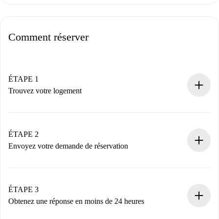
Comment réserver
ÉTAPE 1
Trouvez votre logement
Processus de réservation 100% en ligne.
Logements et Propriétaires vérifiés.
Vous disposez à l’avance de toutes les informations
ÉTAPE 2
nécessaires.
Envoyez votre demande de réservation
Envoyez les informations essentielles sur votre profil et
votre mode de paiement.
Nous ne vous facturerons rien tant que le propriétaire
ÉTAPE 3
n’aura pas accepté.
Obtenez une réponse en moins de 24 heures