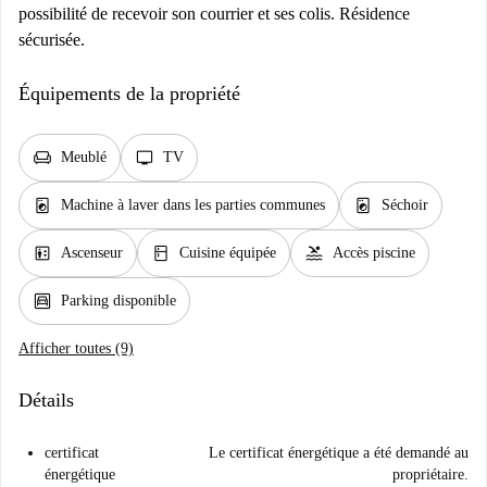
possibilité de recevoir son courrier et ses colis. Résidence
sécurisée.
Équipements de la propriété
chair
tv
Meublé
TV
local_laundry_service
local_laundry_service
Machine à laver dans les parties communes
Séchoir
elevator
kitchen
pool
Ascenseur
Cuisine équipée
Accès piscine
garage
Parking disponible
Afficher toutes (9)
Détails
certificat
Le certificat énergétique a été demandé au
énergétique
propriétaire.