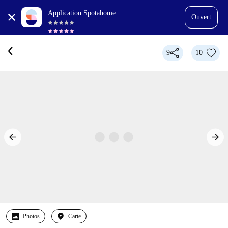
Application Spotahome
Ouvert
9
10
Photos
Carte