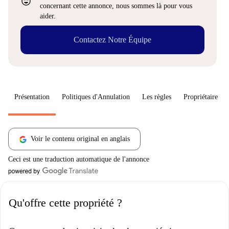
sentiment_very_satisfied
concernant cette annonce, nous sommes là pour vous
aider.
Contactez Notre Équipe
Présentation
Politiques d'Annulation
Les règles
Propriétaire
Voir le contenu original en anglais
Ceci est une traduction automatique de l'annonce
Qu'offre cette propriété ?