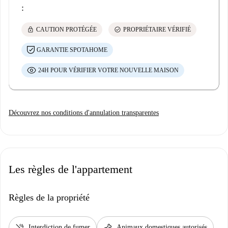
:
lock
check_circle
CAUTION PROTÉGÉE
PROPRIÉTAIRE VÉRIFIÉ
GARANTIE SPOTAHOME
24H POUR VÉRIFIER VOTRE NOUVELLE MAISON
Découvrez nos conditions d'annulation transparentes
Les règles de l'appartement
Règles de la propriété
smoke_free
pet_supplies
Interdiction de fumer
Animaux domestiques autorisés