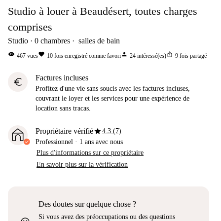
Studio à louer à Beaudésert, toutes charges
comprises
Studio
0
chambres
salles de bain
visibility
favorite
person
ios_share
467
vues
10
fois enregistré comme favori
24
intéressé(es)
9
fois partagé
Factures incluses
euro
Profitez d'une vie sans soucis avec les factures incluses,
couvrant le loyer et les services pour une expérience de
location sans tracas.
star
Propriétaire vérifié
4.3 (7)
Professionnel
·
1 ans
avec nous
Plus d'informations sur ce propriétaire
En savoir plus sur la vérification
Des doutes sur quelque chose ?
Si vous avez des préoccupations ou des questions