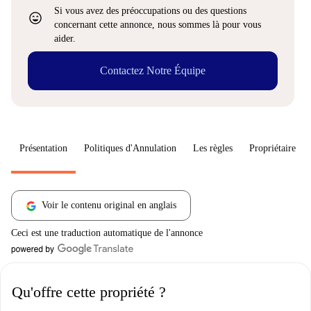
Si vous avez des préoccupations ou des questions
sentiment_very_satisfied
concernant cette annonce, nous sommes là pour vous
aider.
Contactez Notre Équipe
Présentation
Politiques d'Annulation
Les règles
Propriétaire
Voir le contenu original en anglais
Ceci est une traduction automatique de l'annonce
Qu'offre cette propriété ?