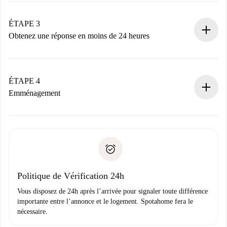
votre mode de paiement.
Nous ne vous facturerons rien tant que le propriétaire
ÉTAPE 3
n’aura pas accepté.
Obtenez une réponse en moins de 24 heures
Le propriétaire dispose de 24 heures pour confirmer.
Si accepté, nous vous facturerons et vous mettrons en
contact avec le propriétaire.
ÉTAPE 4
Si refusé : aucun prélèvement et nous vous proposerons
Emménagement
d’autres options.
Accordez avec le propriétaire les détails de votre arrivée,
Documents requis si votre logement est «
Spotahome plus
remise des clés, etc.
».
Spotahome transférera le premier paiement au propriétaire
Pièce d’identité ou Passeport
uniquement si aucun problème n'est signalé.
Justificatif de solvabilité
Domiciliation bancaire
Politique de Vérification 24h
Vous disposez de 24h après l’arrivée pour signaler toute différence
importante entre l’annonce et le logement. Spotahome fera le
nécessaire.