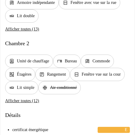
dresser
window_closed
Armoire indépendante
Fenêtre avec vue sur la rue
airline_seat_flat
Lit double
Afficher toutes (13)
Chambre 2
water_heater
desk
dresser
Unité de chauffage
Bureau
Commode
shelves
package
window_closed
Étagères
Rangement
Fenêtre vue sur la cour
airline_seat_flat
ac_unit
Lit simple
Air conditionné
Afficher toutes (12)
Détails
certificat énergétique
E