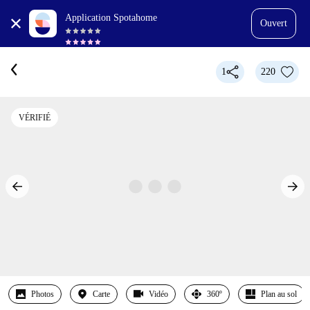
Application Spotahome
Ouvert
1
220
VÉRIFIÉ
Photos
Carte
Vidéo
360º
Plan au sol