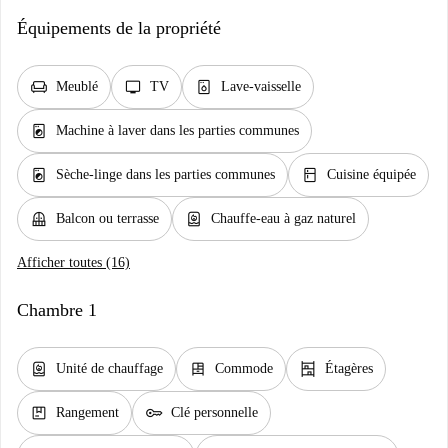
Équipements de la propriété
chair
tv
dishwasher_gen
Meublé
TV
Lave-vaisselle
local_laundry_service
Machine à laver dans les parties communes
local_laundry_service
kitchen
Sèche-linge dans les parties communes
Cuisine équipée
balcony
water_heater
Balcon ou terrasse
Chauffe-eau à gaz naturel
Afficher toutes (16)
Chambre 1
water_heater
dresser
shelves
Unité de chauffage
Commode
Étagères
package
key
Rangement
Clé personnelle