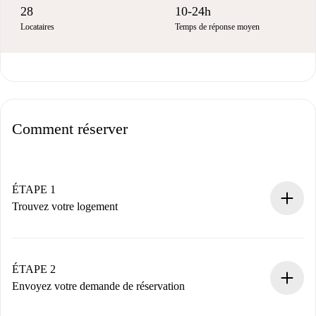
28
10-24h
Locataires
Temps de réponse moyen
Comment réserver
ÉTAPE 1
Trouvez votre logement
Processus de réservation 100% en ligne.
Logements et Propriétaires vérifiés.
Vous disposez à l’avance de toutes les informations
ÉTAPE 2
nécessaires.
Envoyez votre demande de réservation
Envoyez les informations essentielles sur votre profil et