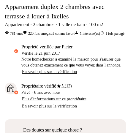
Appartement duplex 2 chambres avec
terrasse à louer à Ixelles
Appartement
2
chambres
1
salle de bain
100
m2
visibility
favorite
person
ios_share
781
vues
220
fois enregistré comme favori
1
intéressé(es)
1
fois partagé
propriété vérifiée par Pieter
Vérifié le
21 juin 2017
Notre homechecker a examiné la maison pour s'assurer que
vous obtenez exactement ce que vous voyez dans l'annonce.
En savoir plus sur la vérification
star
Propriétaire vérifié
5 (12)
Privé
·
6 ans
avec nous
Plus d'informations sur ce propriétaire
En savoir plus sur la vérification
Des doutes sur quelque chose ?