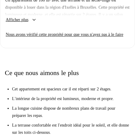
Un appartement de 100 m² avec une terrasse et un sèche-linge est
disponible à louer dans la région d'Ixelles à Bruxelles. Cette propriété est
lumineuse et moderne, et elle est répartie sur 2 étages. Il y a un salon
keyboard_arrow_down
Afficher plus
spacieux et propre qui a un canapé-lit pour les invités. La cuisine
entièrement équipée est longue et possède de nombreuses surfaces de
Nous avons vérifié cette propriété pour que vous n'ayez pas à le faire
travail et un espace de rangement. On peut accéder à la grande terrasse
par la cuisine.
Cet appartement est situé rue Isodore Verheyden à Ixelles. La région est
tranquille, et elle a une ambiance de quartier conviviale. Ixelles est haut
de gamme et animée, et vous trouverez de nombreux bars, restaurants et
Ce que nous aimons le plus
cafés dans la région, en particulier vers l'avenue Louise.
Cet appartement est spacieux car il est réparti sur 2 étages.
L'intérieur de la propriété est lumineux, moderne et propre.
La longue cuisine dispose de nombreux plans de travail pour
préparer les repas.
La terrasse confortable est l'endroit idéal pour le soleil, et elle donne
sur les toits ci-dessous.