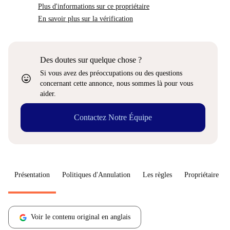
Plus d'informations sur ce propriétaire
En savoir plus sur la vérification
Des doutes sur quelque chose ?
Si vous avez des préoccupations ou des questions
sentiment_very_satisfied
concernant cette annonce, nous sommes là pour vous
aider.
Contactez Notre Équipe
Présentation
Politiques d'Annulation
Les règles
Propriétaire
Voir le contenu original en anglais