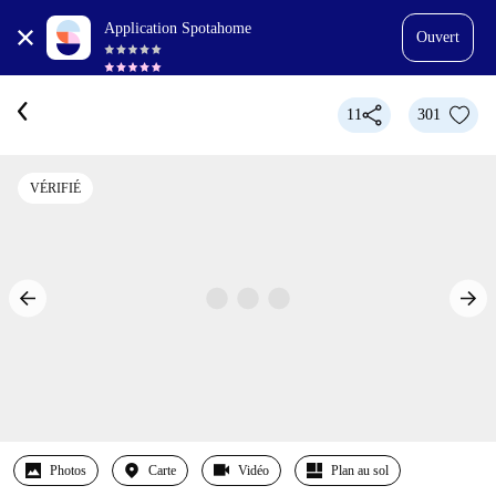
Application Spotahome
Ouvert
11
301
VÉRIFIÉ
Photos
Carte
Vidéo
Plan au sol