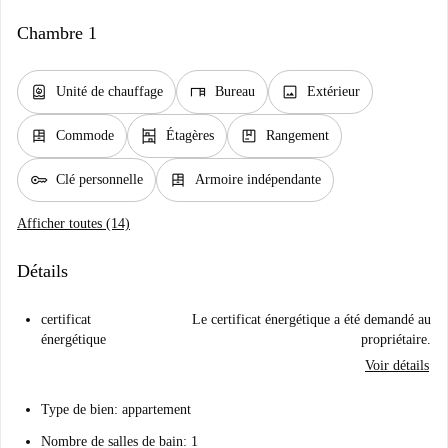
Chambre 1
water_heater
desk
image
Unité de chauffage
Bureau
Extérieur
dresser
shelves
package
Commode
Étagères
Rangement
key
dresser
Clé personnelle
Armoire indépendante
Afficher toutes (14)
Détails
certificat
Le certificat énergétique a été demandé au
énergétique
propriétaire.
Voir détails
Type de bien: appartement
Nombre de salles de bain: 1