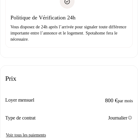
uniquement si aucun problème n'est signalé.
Justificatif de solvabilité
Domiciliation bancaire
Politique de Vérification 24h
Vous disposez de 24h après l’arrivée pour signaler toute différence
importante entre l’annonce et le logement. Spotahome fera le
nécessaire.
Prix
Loyer mensuel
800 €
par mois
info
Type de contrat
Journalier
Voir tous les paiements