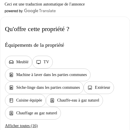
Ceci est une traduction automatique de l'annonce
Qu'offre cette propriété ?
Équipements de la propriété
chair
tv
Meublé
TV
local_laundry_service
Machine à laver dans les parties communes
local_laundry_service
image
Sèche-linge dans les parties communes
Extérieur
kitchen
water_heater
Cuisine équipée
Chauffe-eau à gaz naturel
water_heater
Chauffage au gaz naturel
Afficher toutes (16)