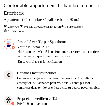
Confortable appartement 1 chambre à louer à
Etterbeek
Appartement
1
chambre
1
salle de bain
70
m2
visibility
favorite
person
2339
vues
301
fois enregistré comme favori
14
intéressé(es)
ios_share
11
fois partagé
Propriété vérifiée par Spotahome
Vérifié le
18 nov. 2017
Notre équipe a vérifié la maison pour s'assurer que tu obtiens
exactement ce que tu vois dans l'annonce.
En savoir plus sur la vérification
Certaines factures incluses
euro
Certaines charges sont incluses, d'autres non. Consulte la
description de l'annonce pour voir quelles charges sont
comprises dans ton loyer et lesquelles tu devras payer en plus.
star
Propriétaire vérifié
5 (11)
Privé
·
9 ans
avec nous