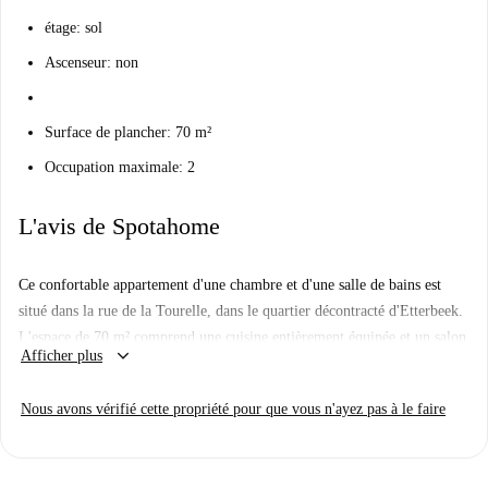
étage: sol
Ascenseur: non
Surface de plancher: 70 m²
Occupation maximale: 2
L'avis de Spotahome
Ce confortable appartement d'une chambre et d'une salle de bains est
situé dans la rue de la Tourelle, dans le quartier décontracté d'Etterbeek.
L'espace de 70 m² comprend une cuisine entièrement équipée et un salon
keyboard_arrow_down
Afficher plus
spacieux s'ouvrant sur une terrasse privée, ainsi qu'une spacieuse
chambre double.
Nous avons vérifié cette propriété pour que vous n'ayez pas à le faire
Etterbeek est l'endroit à vivre si vous voulez le confort du centre-ville
sans le bourdonnement. Décontracté mais toujours dynamique, vous
trouverez tout ce dont vous avez besoin ici. Flânez dans le Parc Léopold