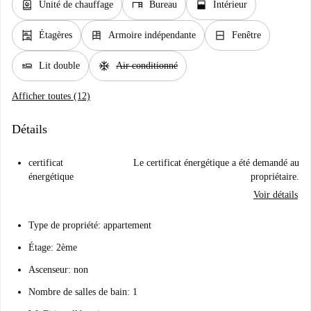
water_heater
desk
window_open
Unité de chauffage
Bureau
Intérieur
shelves
dresser
window_closed
Étagères
Armoire indépendante
Fenêtre
airline_seat_flat
ac_unit
Lit double
Air conditionné
Afficher toutes (12)
Détails
certificat
Le certificat énergétique a été demandé au
énergétique
propriétaire.
Voir détails
Type de propriété: appartement
Étage: 2ème
Ascenseur: non
Nombre de salles de bain: 1