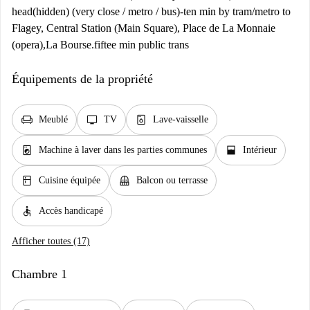
head(hidden) (very close / metro / bus)-ten min by tram/metro to
Flagey, Central Station (Main Square), Place de La Monnaie
(opera),La Bourse.fiftee min public trans
Équipements de la propriété
chair
tv
dishwasher_gen
Meublé
TV
Lave-vaisselle
local_laundry_service
window_open
Machine à laver dans les parties communes
Intérieur
kitchen
balcony
Cuisine équipée
Balcon ou terrasse
accessible
Accès handicapé
Afficher toutes (17)
Chambre 1