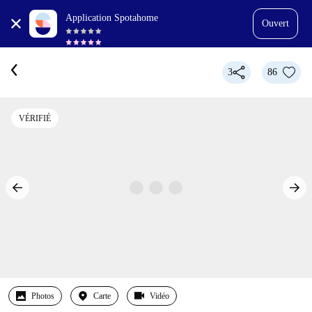
Application Spotahome
Ouvert
3
86
VÉRIFIÉ
Photos
Carte
Vidéo