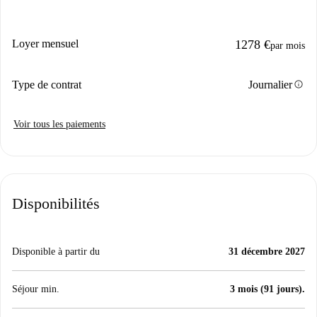
Loyer mensuel
1278 €
par mois
info
Type de contrat
Journalier
Voir tous les paiements
Disponibilités
Disponible à partir du
31 décembre 2027
Séjour min.
3 mois (91 jours).