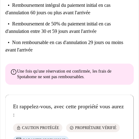
Remboursement intégral du paiement initial
en cas
commun à portée de main. "
d'annulation 60 jours ou plus avant l'arrivée
Aidez-moi à me décider…
Remboursement de 50% du paiement initial
en cas
Il s'agit d'un élégant appartement d'une chambre situé au 2ème étage de
d'annulation entre 30 et 59 jours avant l'arrivée
la rue Pascalestraat, à Bruxelles. Il présente une palette de couleurs d'un
blanc éclatant, un mobilier à la mode et un magnifique patio.
Non remboursable
en cas d'annulation 29 jours ou moins
avant l'arrivée
Cette propriété est idéale pour un couple sur le pouce. Vous serez dans
un quartier animé et animé, avec d’excellents magasins, de bons
restaurants et des lieux emblématiques comme le Parc du Cinquantenaire
error
Une fois qu'une réservation est confirmée, les frais de
à proximité.
Spotahome
ne sont pas remboursables
.
Et rappelez-vous, avec cette propriété vous aurez
:
lock
check_circle
CAUTION PROTÉGÉE
PROPRIÉTAIRE VÉRIFIÉ