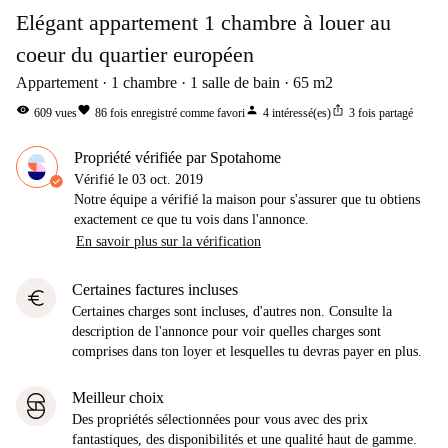
Elégant appartement 1 chambre à louer au
coeur du quartier européen
Appartement
1
chambre
1
salle de bain
65
m2
visibility
favorite
person
ios_share
609
vues
86
fois enregistré comme favori
4
intéressé(es)
3
fois partagé
Propriété vérifiée par Spotahome
Vérifié le
03 oct. 2019
Notre équipe a vérifié la maison pour s'assurer que tu obtiens
exactement ce que tu vois dans l'annonce.
En savoir plus sur la vérification
Certaines factures incluses
euro
Certaines charges sont incluses, d'autres non. Consulte la
description de l'annonce pour voir quelles charges sont
comprises dans ton loyer et lesquelles tu devras payer en plus.
Meilleur choix
Des propriétés sélectionnées pour vous avec des prix
fantastiques, des disponibilités et une qualité haut de gamme.