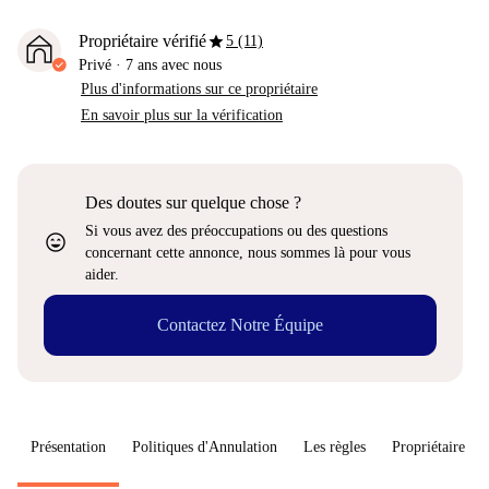
star
Propriétaire vérifié
5 (11)
Privé
·
7 ans
avec nous
Plus d'informations sur ce propriétaire
En savoir plus sur la vérification
Des doutes sur quelque chose ?
Si vous avez des préoccupations ou des questions
sentiment_very_satisfied
concernant cette annonce, nous sommes là pour vous
aider.
Contactez Notre Équipe
Présentation
Politiques d'Annulation
Les règles
Propriétaire