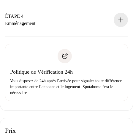
Le propriétaire dispose de 24 heures pour confirmer.
Si accepté, nous vous facturerons et vous mettrons en
contact avec le propriétaire.
ÉTAPE 4
Si refusé : aucun prélèvement et nous vous proposerons
Emménagement
d’autres options.
Accordez avec le propriétaire les détails de votre arrivée,
Documents requis si votre logement est «
Spotahome plus
remise des clés, etc.
».
Spotahome transférera le premier paiement au propriétaire
Pièce d’identité ou Passeport
uniquement si aucun problème n'est signalé.
Justificatif de solvabilité
Domiciliation bancaire
Politique de Vérification 24h
Vous disposez de 24h après l’arrivée pour signaler toute différence
importante entre l’annonce et le logement. Spotahome fera le
nécessaire.
Prix