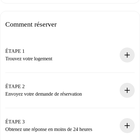
Comment réserver
ÉTAPE 1
Trouvez votre logement
Processus de réservation 100% en ligne.
Logements et Propriétaires vérifiés.
Vous disposez à l’avance de toutes les informations
ÉTAPE 2
nécessaires.
Envoyez votre demande de réservation
Envoyez les informations essentielles sur votre profil et
votre mode de paiement.
Nous ne vous facturerons rien tant que le propriétaire
ÉTAPE 3
n’aura pas accepté.
Obtenez une réponse en moins de 24 heures