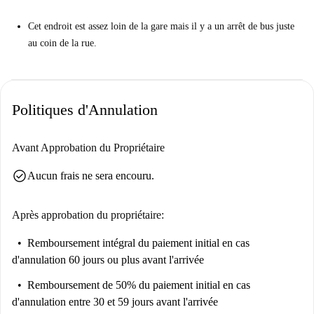
Cet endroit est léger et joyeux avec une ambiance accueillante.
Cet endroit est assez loin de la gare mais il y a un arrêt de bus juste
Parfait.
au coin de la rue.
Un lave-vaisselle est un bonus pour ceux qui ont tendance à la
paresse.
Mais vous devez savoir ceci ...
Politiques d'Annulation
Cet endroit est assez loin de la gare mais vous avez un arrêt de bus
juste au coin de la rue.
Avant Approbation du Propriétaire
Aidez-moi à me décider ...
Il s'agit d'un studio sur Jozef van Damstraat à Bruxelles. Il dispose d'un
check_circle
Aucun frais ne sera encouru.
grand et spacieux salon, d'une confortable chambre double et d'un
balcon, idéal pour les longues journées d'été.
Après approbation du propriétaire:
Il est parfait pour ceux qui ne craignent pas le centre-ville mais qui
Remboursement intégral du paiement initial
en cas
préfèrent passer une bonne nuit de sommeil dans un endroit confortable
d'annulation 60 jours ou plus avant l'arrivée
et proche des transports en commun. La proximité de l'aéroport est
également un avantage considérable pour ceux qui sont enclins à errer.
Remboursement de 50% du paiement initial
en cas
d'annulation entre 30 et 59 jours avant l'arrivée