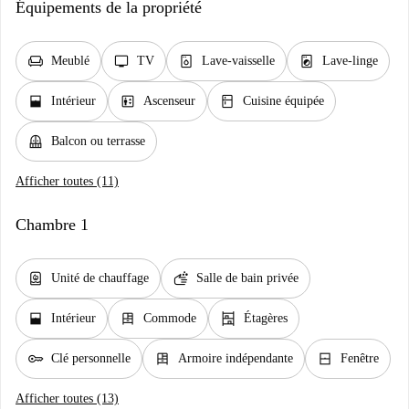
Équipements de la propriété
chair
tv
dishwasher_gen
local_laundry_service
Meublé
TV
Lave-vaisselle
Lave-linge
window_open
elevator
kitchen
Intérieur
Ascenseur
Cuisine équipée
balcony
Balcon ou terrasse
Afficher toutes (11)
Chambre 1
water_heater
soap
Unité de chauffage
Salle de bain privée
window_open
dresser
shelves
Intérieur
Commode
Étagères
key
dresser
window_closed
Clé personnelle
Armoire indépendante
Fenêtre
Afficher toutes (13)