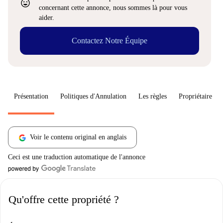
sentiment_very_satisfied
concernant cette annonce, nous sommes là pour vous
aider.
Contactez Notre Équipe
Présentation
Politiques d'Annulation
Les règles
Propriétaire
Voir le contenu original en anglais
Ceci est une traduction automatique de l'annonce
Qu'offre cette propriété ?