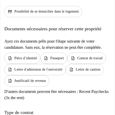
credit_score
Possibilité de se domicilier dans le logement
Documents nécessaires pour réserver cette propriété
Ayez ces documents prêts pour l'étape suivante de votre
candidature. Sans eux, la réservation ne peut être complétée.
description
description
description
Pièce d’identité
Passeport
Contrat de travail
description
description
Lettre d'admission de l'université
Lettre de caution
description
Justificatif de revenus
D'autres documents peuvent être nécessaires :
Recent Paychecks
(3x the rent)
Type de contrat