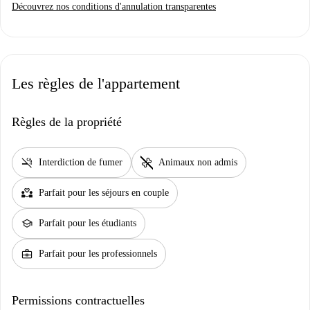
Découvrez nos conditions d'annulation transparentes
Les règles de l'appartement
Règles de la propriété
smoke_free
pet_supplies
Interdiction de fumer
Animaux non admis
partner_heart
Parfait pour les séjours en couple
school
Parfait pour les étudiants
business_center
Parfait pour les professionnels
Permissions contractuelles