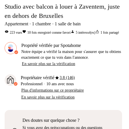
Studio avec balcon à louer à Zaventem, juste
en dehors de Bruxelles
Appartement
1
chambre
1
salle de bain
visibility
favorite
person
ios_share
223
vues
10
fois enregistré comme favori
5
intéressé(es)
1
fois partagé
Propriété vérifiée par Spotahome
Notre équipe a vérifié la maison pour s'assurer que tu obtiens
exactement ce que tu vois dans l'annonce.
En savoir plus sur la vérification
star
Propriétaire vérifié
3.8 (146)
Professionnel
·
10 ans
avec nous
Plus d'informations sur ce propriétaire
En savoir plus sur la vérification
Des doutes sur quelque chose ?
Si vous avez des préoccupations ou des questions