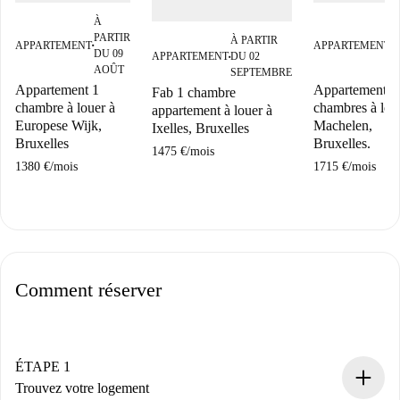
À
À
PARTIR
P
À PARTIR
APPARTEMENT
APPARTEMENT
■
■
DU 09
D
APPARTEMENT
DU 02
■
AOÛT
A
SEPTEMBRE
Appartement 1
Appartement 2
Fab 1 chambre
chambre à louer à
chambres à lou
appartement à louer à
Europese Wijk,
Machelen,
Ixelles, Bruxelles
Bruxelles
Bruxelles.
1475 €
/
mois
1380 €
/
mois
1715 €
/
mois
Comment réserver
ÉTAPE 1
Trouvez votre logement