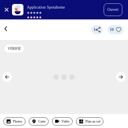
Application Spotahome
Ouvert
1
10
VÉRIFIÉ
Photos
Carte
Vidéo
Plan au sol