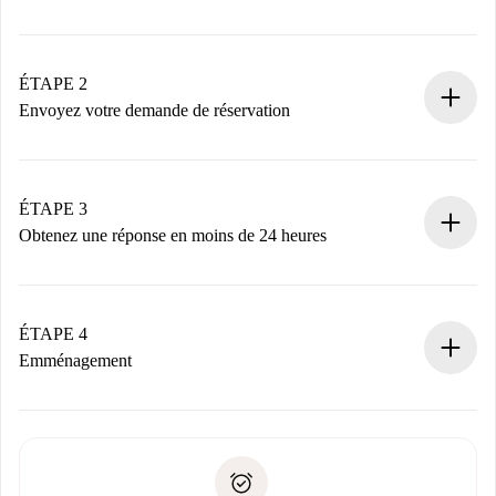
Processus de réservation 100% en ligne.
Logements et Propriétaires vérifiés.
Vous disposez à l’avance de toutes les informations
ÉTAPE 2
nécessaires.
Envoyez votre demande de réservation
Envoyez les informations essentielles sur votre profil et
votre mode de paiement.
Nous ne vous facturerons rien tant que le propriétaire
ÉTAPE 3
n’aura pas accepté.
Obtenez une réponse en moins de 24 heures
Le propriétaire dispose de 24 heures pour confirmer.
Si accepté, nous vous facturerons et vous mettrons en
contact avec le propriétaire.
ÉTAPE 4
Si refusé : aucun prélèvement et nous vous proposerons
Emménagement
d’autres options.
Accordez avec le propriétaire les détails de votre arrivée,
Documents requis si votre logement est «
Spotahome plus
remise des clés, etc.
».
Spotahome transférera le premier paiement au propriétaire
Pièce d’identité ou Passeport
uniquement si aucun problème n'est signalé.
Justificatif de solvabilité