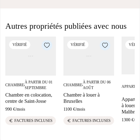
Autres propriétés publiées avec nous
VÉRIFIÉ
VÉRIFIÉ
VÉRIF
À PARTIR DU 01
À PARTIR DU 06
CHAMBRE
CHAMBRE
■
■
APPARTE
SEPTEMBRE
AOÛT
Chambre en colocation,
Chambre à louer à
Appartem
centre de Saint-Josse
Bruxelles
à louer à
990 €
/
mois
1100 €
/
mois
Malibran,
1300 €
/
mo
euro
euro
FACTURES INCLUSES
FACTURES INCLUSES