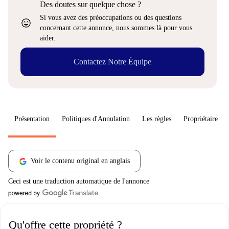
Des doutes sur quelque chose ?
Si vous avez des préoccupations ou des questions
sentiment_very_satisfied
concernant cette annonce, nous sommes là pour vous
aider.
Contactez Notre Équipe
Présentation
Politiques d'Annulation
Les règles
Propriétaire
Voir le contenu original en anglais
Ceci est une traduction automatique de l'annonce
Qu'offre cette propriété ?