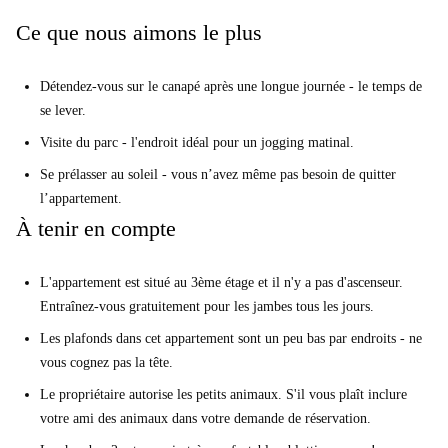
Ce que nous aimons le plus
Vraiment? Dis m'en plus...
Vous allez adorer le décor contemporain. Ce superbe appartement sur
Détendez-vous sur le canapé après une longue journée - le temps de
plusieurs niveaux est doté de parquet poli, de puits de lumière
se lever.
époustouflants, d’une palette de couleurs d’un blanc éclatant et d’un
mobilier moderne. Prenez un verre de vin, appuyez sur la touche de
Visite du parc - l'endroit idéal pour un jogging matinal.
lecture de votre liste de lecture Spotify préférée et passez la nuit dans le
Se prélasser au soleil - vous n’avez même pas besoin de quitter
salon chic.
l’appartement.
Nous pensons que cet appartement est idéal pour un groupe d'amis en
À tenir en compte
déplacement à la recherche d'un lieu correspondant à leur style de vie
occupé. Ixelles est un lieu résidentiel haut de gamme entouré de
L'appartement est situé au 3ème étage et il n'y a pas d'ascenseur.
boutiques et de restaurants, de rues bordées d'arbres et de beaux parcs
Entraînez-vous gratuitement pour les jambes tous les jours.
publics. Les bars sont excellents ici aussi.
Les plafonds dans cet appartement sont un peu bas par endroits - ne
Vos 3 principales raisons de louer ici:
vous cognez pas la tête.
L'appartement est meublé avec goût.
Le propriétaire autorise les petits animaux. S'il vous plaît inclure
Le parc de Bruxelles est à quelques pas.
votre ami des animaux dans votre demande de réservation.
Le décor chic. Nous aimons les puits de lumière.