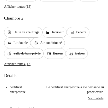
Afficher toutes (13)
Chambre 2
water_heater
window_open
window_closed
Unité de chauffage
Intérieur
Fenêtre
airline_seat_flat
ac_unit
Lit double
Air conditionné
soap
desk
balcony
Salle de bain privée
Bureau
Balcon
Afficher toutes (12)
Détails
certificat
Le certificat énergétique a été demandé au
énergétique
propriétaire.
Voir détails