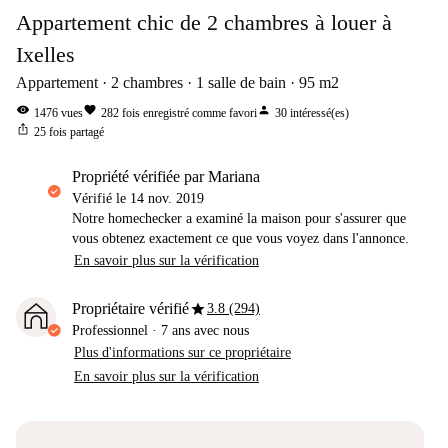
Appartement chic de 2 chambres à louer à
Ixelles
Appartement
2
chambres
1
salle de bain
95
m2
visibility
favorite
person
1476
vues
282
fois enregistré comme favori
30
intéressé(es)
ios_share
25
fois partagé
propriété vérifiée par Mariana
Vérifié le
14 nov. 2019
Notre homechecker a examiné la maison pour s'assurer que
vous obtenez exactement ce que vous voyez dans l'annonce.
En savoir plus sur la vérification
star
Propriétaire vérifié
3.8 (294)
Professionnel
·
7 ans
avec nous
Plus d'informations sur ce propriétaire
En savoir plus sur la vérification