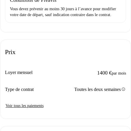
Conditions de Préavis
Vous devez prévenir au moins 30 jours à l’avance pour modifier
votre date de départ, sauf indication contraire dans le contrat.
Prix
Loyer mensuel
1400 €
par mois
info
Type de contrat
Toutes les deux semaines
Voir tous les paiements