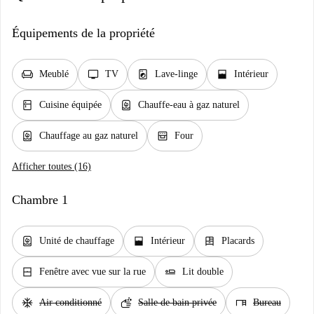
Équipements de la propriété
chair
tv
local_laundry_service
window_open
Meublé
TV
Lave-linge
Intérieur
kitchen
water_heater
Cuisine équipée
Chauffe-eau à gaz naturel
water_heater
oven_gen
Chauffage au gaz naturel
Four
Afficher toutes (16)
Chambre 1
water_heater
window_open
dresser
Unité de chauffage
Intérieur
Placards
window_closed
airline_seat_flat
Fenêtre avec vue sur la rue
Lit double
ac_unit
soap
desk
Air conditionné
Salle de bain privée
Bureau