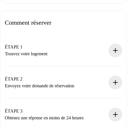
Comment réserver
ÉTAPE 1
Trouvez votre logement
Processus de réservation 100% en ligne.
Logements et Propriétaires vérifiés.
Vous disposez à l’avance de toutes les informations
ÉTAPE 2
nécessaires.
Envoyez votre demande de réservation
Envoyez les informations essentielles sur votre profil et
votre mode de paiement.
Nous ne vous facturerons rien tant que le propriétaire
ÉTAPE 3
n’aura pas accepté.
Obtenez une réponse en moins de 24 heures