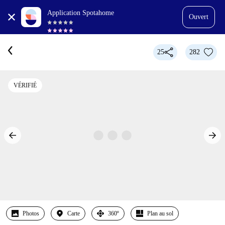
Application Spotahome
Ouvert
25
282
VÉRIFIÉ
Photos
Carte
360º
Plan au sol