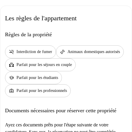
Les règles de l'appartement
Règles de la propriété
smoke_free
pet_supplies
Interdiction de fumer
Animaux domestiques autorisés
partner_heart
Parfait pour les séjours en couple
school
Parfait pour les étudiants
business_center
Parfait pour les professionnels
Documents nécessaires pour réserver cette propriété
Ayez ces documents prêts pour l'étape suivante de votre
candidature. Sans eux, la réservation ne peut être complétée.