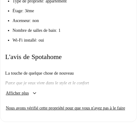
Type de propriété: appartement
Étage: 3ème
Ascenseur: non
Nombre de salles de bain: 1
Wi-Fi installé: oui
L'avis de Spotahome
La touche de quelque chose de nouveau
Parce que je veux vivre dans le style et le confort
keyboard_arrow_down
Vais-je l'aimer ici?
Afficher plus
Il serait difficile de ne pas
Nous avons vérifié cette propriété pour que vous n'ayez pas à le faire
Vous cherchez un appartement chic de style loft dans un emplacement
enviable?
Imaginez-vous dans ce beau salon, buvez à la main à la fin d'une longue
journée. Cela semble bien?