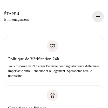
Le propriétaire dispose de 24 heures pour confirmer.
Si accepté, nous vous facturerons et vous mettrons en
contact avec le propriétaire.
ÉTAPE 4
Si refusé : aucun prélèvement et nous vous proposerons
Emménagement
d’autres options.
Accordez avec le propriétaire les détails de votre arrivée,
Documents requis si votre logement est «
Spotahome plus
remise des clés, etc.
».
Spotahome transférera le premier paiement au propriétaire
Pièce d’identité ou Passeport
uniquement si aucun problème n'est signalé.
Justificatif de solvabilité
Domiciliation bancaire
Politique de Vérification 24h
Vous disposez de 24h après l’arrivée pour signaler toute différence
importante entre l’annonce et le logement. Spotahome fera le
nécessaire.