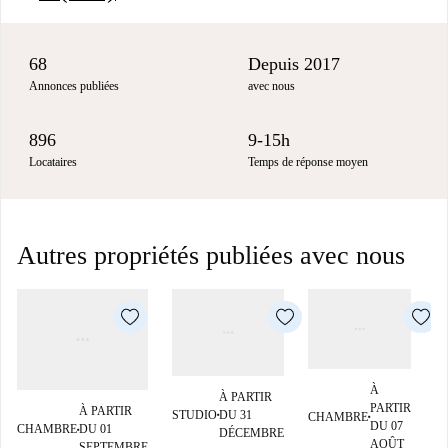
68
Depuis 2017
Annonces publiées
avec nous
896
9-15h
Locataires
Temps de réponse moyen
Autres propriétés publiées avec nous
À
À PARTIR
PARTIR
À PARTIR
STUDIO
DU 31
CHAMBRE
■
■
DU 07
CHAMBRE
DU 01
DÉCEMBRE
■
A
AOÛT
SEPTEMBRE