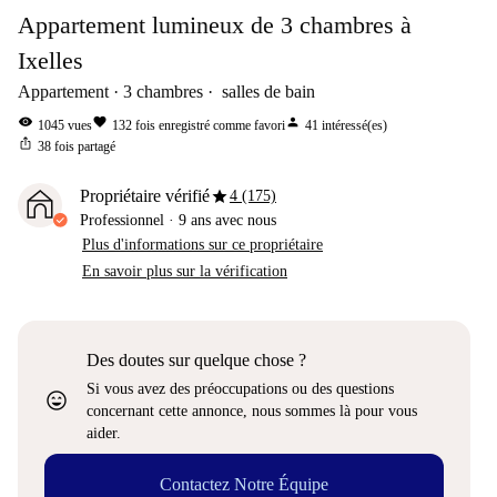
Appartement lumineux de 3 chambres à
Ixelles
Appartement
3
chambres
salles de bain
visibility
favorite
person
1045
vues
132
fois enregistré comme favori
41
intéressé(es)
ios_share
38
fois partagé
star
Propriétaire vérifié
4 (175)
Professionnel
·
9 ans
avec nous
Plus d'informations sur ce propriétaire
En savoir plus sur la vérification
Des doutes sur quelque chose ?
Si vous avez des préoccupations ou des questions
sentiment_very_satisfied
concernant cette annonce, nous sommes là pour vous
aider.
Contactez Notre Équipe