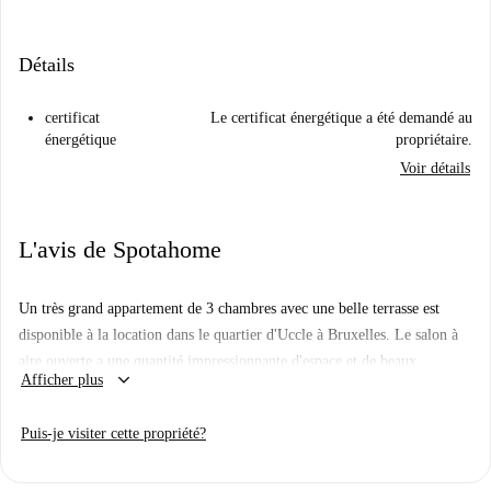
Détails
certificat
Le certificat énergétique a été demandé au
énergétique
propriétaire.
Voir détails
L'avis de Spotahome
Un très grand appartement de 3 chambres avec une belle terrasse est
disponible à la location dans le quartier d'Uccle à Bruxelles. Le salon à
aire ouverte a une quantité impressionnante d'espace et de beaux
keyboard_arrow_down
Afficher plus
planchers de bois. Il y a un coin cuisine très bien équipé et au goût du
jour. Il y a aussi des chambres doubles relaxantes et une salle de bain
Puis-je visiter cette propriété?
élégante avec des équipements modernes.
Vous vivrez dans un quartier paisible. Il y a des supermarchés, des bars