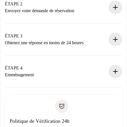
Vous disposez à l’avance de toutes les informations
ÉTAPE 2
nécessaires.
Envoyez votre demande de réservation
Envoyez les informations essentielles sur votre profil et
votre mode de paiement.
Nous ne vous facturerons rien tant que le propriétaire
ÉTAPE 3
n’aura pas accepté.
Obtenez une réponse en moins de 24 heures
Le propriétaire dispose de 24 heures pour confirmer.
Si accepté, nous vous facturerons et vous mettrons en
contact avec le propriétaire.
ÉTAPE 4
Si refusé : aucun prélèvement et nous vous proposerons
Emménagement
d’autres options.
Accordez avec le propriétaire les détails de votre arrivée,
Documents requis si votre logement est «
Spotahome plus
remise des clés, etc.
».
Spotahome transférera le premier paiement au propriétaire
Pièce d’identité ou Passeport
uniquement si aucun problème n'est signalé.
Justificatif de solvabilité
Domiciliation bancaire
Politique de Vérification 24h