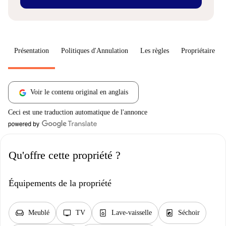
Présentation
Politiques d'Annulation
Les règles
Propriétaire
Voir le contenu original en anglais
Ceci est une traduction automatique de l'annonce
Qu'offre cette propriété ?
Équipements de la propriété
chair
tv
dishwasher_gen
local_laundry_service
Meublé
TV
Lave-vaisselle
Séchoir