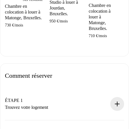
Studio à louer à
Chambre en
Chambre en
Jourdan,
colocation à
A
colocation à louer à
Bruxelles.
louer à
c
Matonge, Bruxelles.
950 €
/
mois
Matonge,
E
730 €
/
mois
Bruxelles.
B
710 €
/
mois
12
Comment réserver
ÉTAPE 1
Trouvez votre logement
Processus de réservation 100% en ligne.
Logements et Propriétaires vérifiés.