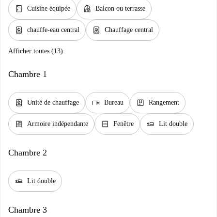
kitchen
balcony
Cuisine équipée
Balcon ou terrasse
water_heater
water_heater
chauffe-eau central
Chauffage central
Afficher toutes (13)
Chambre 1
water_heater
desk
package
Unité de chauffage
Bureau
Rangement
dresser
window_closed
airline_seat_flat
Armoire indépendante
Fenêtre
Lit double
Chambre 2
airline_seat_flat
Lit double
Chambre 3