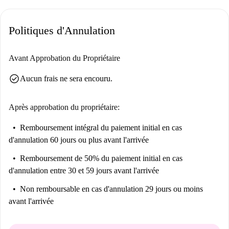
et des restaurants juste à votre porte,
La décoration est contemporaine, élégante et de grande qualité.
Politiques d'Annulation
Avant Approbation du Propriétaire
check_circle
Aucun frais ne sera encouru.
Après approbation du propriétaire:
Remboursement intégral du paiement initial
en cas
d'annulation 60 jours ou plus avant l'arrivée
Remboursement de 50% du paiement initial
en cas
d'annulation entre 30 et 59 jours avant l'arrivée
Non remboursable
en cas d'annulation 29 jours ou moins
avant l'arrivée