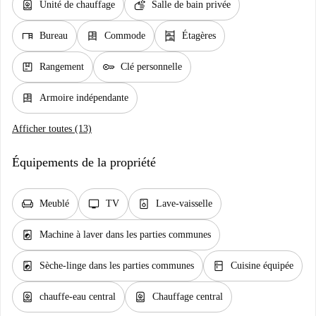
water_heater
soap
Unité de chauffage
Salle de bain privée
desk
dresser
shelves
Bureau
Commode
Étagères
package
key
Rangement
Clé personnelle
dresser
Armoire indépendante
Afficher toutes (13)
Équipements de la propriété
chair
tv
dishwasher_gen
Meublé
TV
Lave-vaisselle
local_laundry_service
Machine à laver dans les parties communes
local_laundry_service
kitchen
Sèche-linge dans les parties communes
Cuisine équipée
water_heater
water_heater
chauffe-eau central
Chauffage central