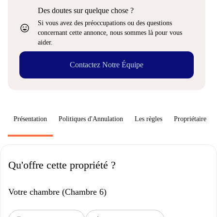
Des doutes sur quelque chose ?
Si vous avez des préoccupations ou des questions
sentiment_very_satisfied
concernant cette annonce, nous sommes là pour vous
aider.
Contactez Notre Équipe
Présentation
Politiques d'Annulation
Les règles
Propriétaire
Qu'offre cette propriété ?
Votre chambre (Chambre 6)