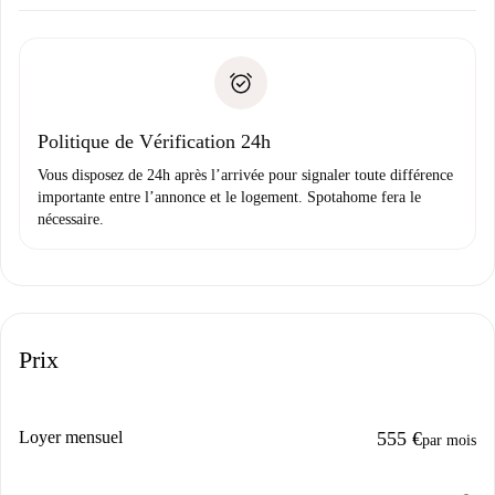
Accordez avec le propriétaire les détails de votre arrivée,
Documents requis si votre logement est «
Spotahome plus
remise des clés, etc.
».
Spotahome transférera le premier paiement au propriétaire
Pièce d’identité ou Passeport
uniquement si aucun problème n'est signalé.
Justificatif de solvabilité
Domiciliation bancaire
Politique de Vérification 24h
Vous disposez de 24h après l’arrivée pour signaler toute différence
importante entre l’annonce et le logement. Spotahome fera le
nécessaire.
Prix
Loyer mensuel
555 €
par mois