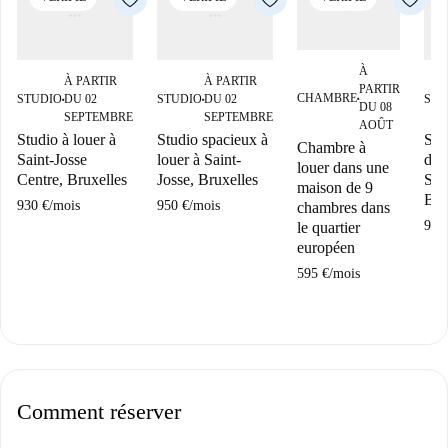
À
À PARTIR
À PARTIR
PARTIR
CHAMBRE
STUDIO
DU 02
STUDIO
DU 02
STU
■
■
■
DU 08
SEPTEMBRE
SEPTEMBRE
AOÛT
Studio à louer à
Studio spacieux à
Stu
Chambre à
Saint-Josse
louer à Saint-
dan
louer dans une
Centre, Bruxelles
Josse, Bruxelles
Sai
maison de 9
Bru
930 €
/
mois
950 €
/
mois
chambres dans
930
le quartier
européen
595 €
/
mois
Comment réserver