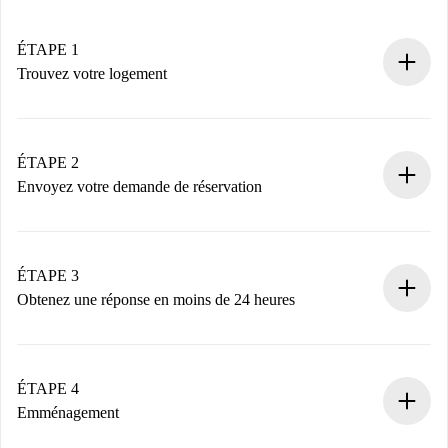
ÉTAPE 1
Trouvez votre logement
Processus de réservation 100% en ligne.
Logements et Propriétaires vérifiés.
Vous disposez à l’avance de toutes les informations
ÉTAPE 2
nécessaires.
Envoyez votre demande de réservation
Envoyez les informations essentielles sur votre profil et
votre mode de paiement.
Nous ne vous facturerons rien tant que le propriétaire
ÉTAPE 3
n’aura pas accepté.
Obtenez une réponse en moins de 24 heures
Le propriétaire dispose de 24 heures pour confirmer.
Si accepté, nous vous facturerons et vous mettrons en
contact avec le propriétaire.
ÉTAPE 4
Si refusé : aucun prélèvement et nous vous proposerons
Emménagement
d’autres options.