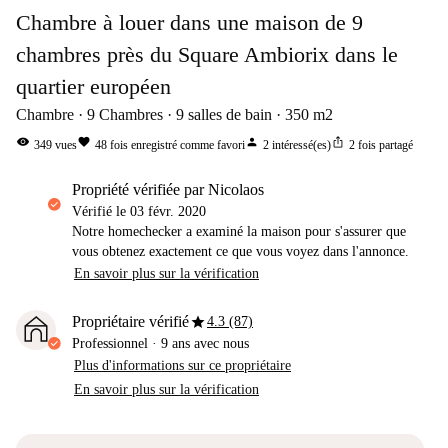
Chambre à louer dans une maison de 9
chambres près du Square Ambiorix dans le
quartier européen
Chambre
9
Chambres
9
salles de bain
350
m2
visibility
favorite
person
ios_share
349
vues
48
fois enregistré comme favori
2
intéressé(es)
2
fois partagé
propriété vérifiée par Nicolaos
Vérifié le
03 févr. 2020
Notre homechecker a examiné la maison pour s'assurer que
vous obtenez exactement ce que vous voyez dans l'annonce.
En savoir plus sur la vérification
star
Propriétaire vérifié
4.3 (87)
Professionnel
·
9 ans
avec nous
Plus d'informations sur ce propriétaire
En savoir plus sur la vérification