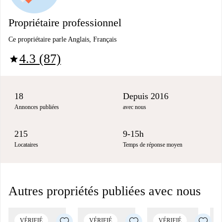
Propriétaire professionnel
Ce propriétaire parle Anglais, Français
4.3 (87)
star
18
Depuis 2016
Annonces publiées
avec nous
215
9-15h
Locataires
Temps de réponse moyen
Autres propriétés publiées avec nous
VÉRIFIÉ
VÉRIFIÉ
VÉRIFIÉ