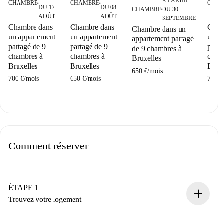
À PARTIR
CHAMBRE
CHAMBRE
CH
■
■
DU 17
DU 08
CHAMBRE
DU 30
■
AOÛT
AOÛT
SEPTEMBRE
Chambre dans
Chambre dans
Ch
Chambre dans un
un appartement
un appartement
un 
appartement partagé
partagé de 9
partagé de 9
par
de 9 chambres à
chambres à
chambres à
cha
Bruxelles
Bruxelles
Bruxelles
Bru
650 €
/
mois
700 €
/
mois
650 €
/
mois
700
Comment réserver
ÉTAPE 1
Trouvez votre logement