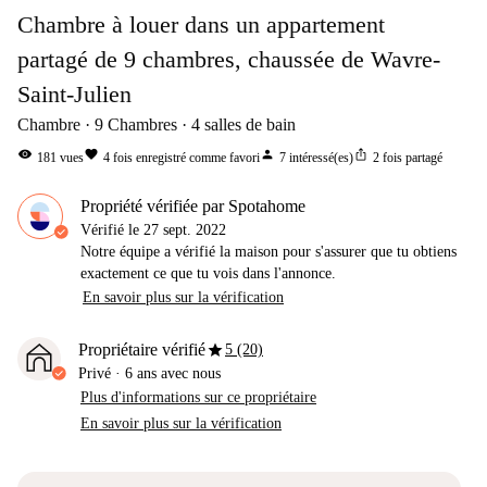
Chambre à louer dans un appartement
partagé de 9 chambres, chaussée de Wavre-
Saint-Julien
Chambre
9
Chambres
4
salles de bain
visibility
favorite
person
ios_share
181
vues
4
fois enregistré comme favori
7
intéressé(es)
2
fois partagé
Propriété vérifiée par Spotahome
Vérifié le
27 sept. 2022
Notre équipe a vérifié la maison pour s'assurer que tu obtiens
exactement ce que tu vois dans l'annonce.
En savoir plus sur la vérification
star
Propriétaire vérifié
5 (20)
Privé
·
6 ans
avec nous
Plus d'informations sur ce propriétaire
En savoir plus sur la vérification