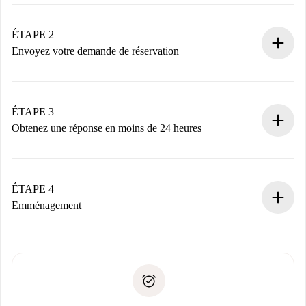
Processus de réservation 100% en ligne.
Logements et Propriétaires vérifiés.
Vous disposez à l’avance de toutes les informations
ÉTAPE 2
nécessaires.
Envoyez votre demande de réservation
Envoyez les informations essentielles sur votre profil et
votre mode de paiement.
Nous ne vous facturerons rien tant que le propriétaire
ÉTAPE 3
n’aura pas accepté.
Obtenez une réponse en moins de 24 heures
Le propriétaire dispose de 24 heures pour confirmer.
Si accepté, nous vous facturerons et vous mettrons en
contact avec le propriétaire.
ÉTAPE 4
Si refusé : aucun prélèvement et nous vous proposerons
Emménagement
d’autres options.
Accordez avec le propriétaire les détails de votre arrivée,
Documents requis si votre logement est «
Spotahome plus
remise des clés, etc.
».
Spotahome transférera le premier paiement au propriétaire
Pièce d’identité ou Passeport
uniquement si aucun problème n'est signalé.
Justificatif de solvabilité
Domiciliation bancaire