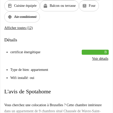
kitchen
balcony
oven_gen
Cuisine équipée
Balcon ou terrasse
Four
ac_unit
Air conditionné
Afficher toutes (12)
Détails
certificat énergétique
B
Voir détails
Type de bien: appartement
Wifi installé: oui
L'avis de Spotahome
Vous cherchez une colocation à Bruxelles ? Cette chambre intérieure
dans un appartement de 9 chambres situé Chaussée de Wavre-Saint-