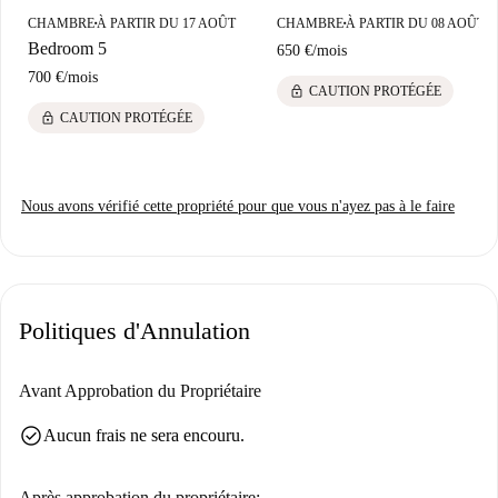
CHAMBRE
À PARTIR DU 17 AOÛT
CHAMBRE
À PARTIR DU 08 AOÛT
■
■
Bedroom 5
650 €
/
mois
700 €
/
mois
lock
CAUTION PROTÉGÉE
lock
CAUTION PROTÉGÉE
Nous avons vérifié cette propriété pour que vous n'ayez pas à le faire
Politiques d'Annulation
Avant Approbation du Propriétaire
check_circle
Aucun frais ne sera encouru.
Après approbation du propriétaire: