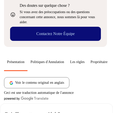
Des doutes sur quelque chose ?
Si vous avez des préoccupations ou des questions
sentiment_very_satisfied
concernant cette annonce, nous sommes là pour vous
aider.
Contactez Notre Équipe
Présentation
Politiques d'Annulation
Les règles
Propriétaire
Voir le contenu original en anglais
Ceci est une traduction automatique de l'annonce