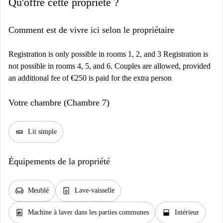
Qu'offre cette propriété ?
Comment est de vivre ici selon le propriétaire
Registration is only possible in rooms 1, 2, and 3 Registration is
not possible in rooms 4, 5, and 6. Couples are allowed, provided
an additional fee of €250 is paid for the extra person
Votre chambre (Chambre 7)
airline_seat_flat
Lit simple
Équipements de la propriété
chair
dishwasher_gen
Meublé
Lave-vaisselle
local_laundry_service
window_open
Machine à laver dans les parties communes
Intérieur