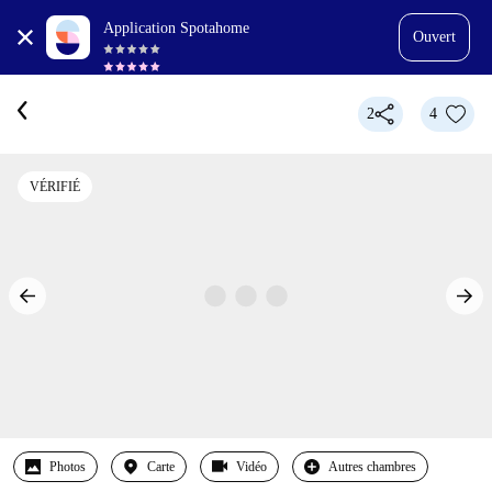
Application Spotahome
Ouvert
2
4
VÉRIFIÉ
Photos
Carte
Vidéo
Autres chambres