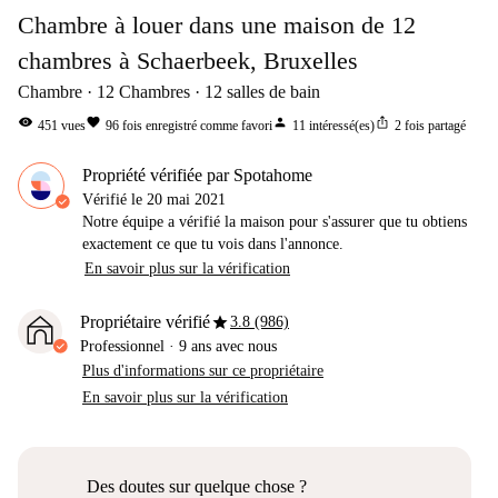
Chambre à louer dans une maison de 12
chambres à Schaerbeek, Bruxelles
Chambre
12
Chambres
12
salles de bain
visibility
favorite
person
ios_share
451
vues
96
fois enregistré comme favori
11
intéressé(es)
2
fois partagé
Propriété vérifiée par Spotahome
Vérifié le
20 mai 2021
Notre équipe a vérifié la maison pour s'assurer que tu obtiens
exactement ce que tu vois dans l'annonce.
En savoir plus sur la vérification
star
Propriétaire vérifié
3.8 (986)
Professionnel
·
9 ans
avec nous
Plus d'informations sur ce propriétaire
En savoir plus sur la vérification
Des doutes sur quelque chose ?