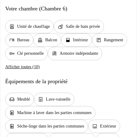
Votre chambre (Chambre 6)
water_heater
soap
Unité de chauffage
Salle de bain privée
desk
balcony
window_open
package
Bureau
Balcon
Intérieur
Rangement
key
dresser
Clé personnelle
Armoire indépendante
Afficher toutes (10)
Équipements de la propriété
chair
dishwasher_gen
Meublé
Lave-vaisselle
local_laundry_service
Machine à laver dans les parties communes
local_laundry_service
image
Sèche-linge dans les parties communes
Extérieur