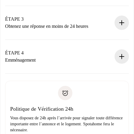
Envoyez les informations essentielles sur votre profil et
votre mode de paiement.
Nous ne vous facturerons rien tant que le propriétaire
ÉTAPE 3
n’aura pas accepté.
Obtenez une réponse en moins de 24 heures
Le propriétaire dispose de 24 heures pour confirmer.
Si accepté, nous vous facturerons et vous mettrons en
contact avec le propriétaire.
ÉTAPE 4
Si refusé : aucun prélèvement et nous vous proposerons
Emménagement
d’autres options.
Accordez avec le propriétaire les détails de votre arrivée,
Documents requis si votre logement est «
Spotahome plus
remise des clés, etc.
».
Spotahome transférera le premier paiement au propriétaire
Pièce d’identité ou Passeport
uniquement si aucun problème n'est signalé.
Justificatif de solvabilité
Domiciliation bancaire
Politique de Vérification 24h
Vous disposez de 24h après l’arrivée pour signaler toute différence
importante entre l’annonce et le logement. Spotahome fera le
nécessaire.