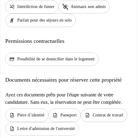
smoke_free
pet_supplies
Interdiction de fumer
Animaux non admis
hail
Parfait pour des séjours en solo
Permissions contractuelles
credit_score
Possibilité de se domicilier dans le logement
Documents nécessaires pour réserver cette propriété
Ayez ces documents prêts pour l'étape suivante de votre
candidature. Sans eux, la réservation ne peut être complétée.
description
description
description
Pièce d’identité
Passeport
Contrat de travail
description
Lettre d'admission de l'université