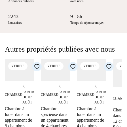
Annonces publiées
avec nous
2243
9-15h
Locataires
Temps de réponse moyen
Autres propriétés publiées avec nous
VÉRIFIÉ
VÉRIFIÉ
VÉRIFIÉ
VÉRI
À
À
À
PARTIR
PARTIR
PARTIR
CHAMBRE
CHAMBRE
CHAMBRE
■
■
■
DU 07
DU 07
DU 07
CHAMB
AOÛT
AOÛT
AOÛT
Chambre à
Chambre
Chambre à
Chambre
louer dans un
spacieuse dans
louer dans un
dans un
appartement de
un appartement
appartement de
12 cham
5 chambres
de 4 chambres,
4 chambres,
Schaerb