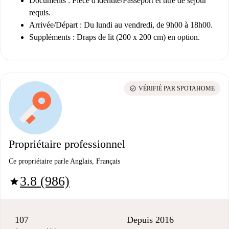
Documents :
Pièce d'identité/Passeport et titre de séjour
requis.
Arrivée/Départ :
Du lundi au vendredi, de 9h00 à 18h00.
Suppléments :
Draps de lit (200 x 200 cm) en option.
check_circle
VÉRIFIÉ PAR SPOTAHOME
Propriétaire professionnel
Ce propriétaire parle Anglais, Français
3.8 (986)
star
107
Depuis 2016