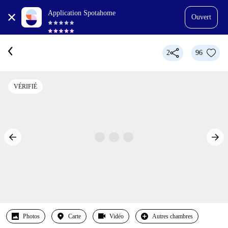
Application Spotahome
Ouvert
2
96
VÉRIFIÉ
Photos
Carte
Vidéo
Autres chambres