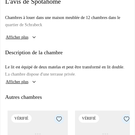
L'avis de Spotahome
Chambres à louer dans une maison meublée de 12 chambres dans le
quartier de Schrabeck
Important :
keyboard_arrow_down
Afficher plus
Charges de services publics : Forfait (assurance, connexion Internet
et assistance technique, mobilier, assistance technique) : 130 € par
Description de la chambre
mois
Forfait charges : 60 € par mois d'acompte (si votre consommation
Le lit est équipé de deux matelas et peut être transformé en lit double.
totale d'énergie dépasse ce montant, le dépassement sera déduit de
La chambre dispose d'une terrasse privée.
votre caution charges à la fin de votre séjour)
keyboard_arrow_down
Afficher plus
Forfait linge de lit en option
: 195 €
Autres chambres
Toutes les chambres (sauf les chambres 4 et 7) sont équipées de lits
simples pouvant se transformer en lits doubles. Il y a également un
meuble de rangement sous chaque lit.
VÉRIFIÉ
VÉRIFIÉ
Il y a 2 buanderies avec lave-linge, sèche-linge, fer et planche à
repasser