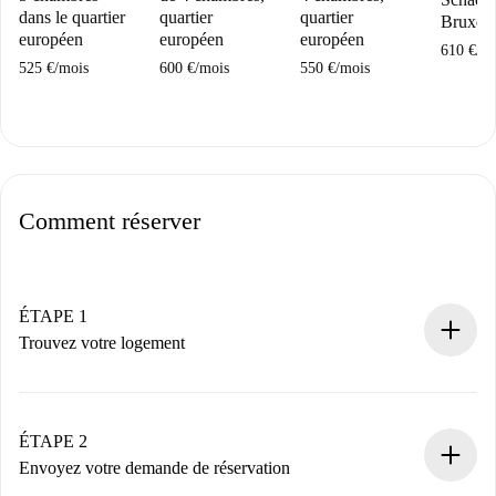
dans le quartier
quartier
quartier
Bruxell
européen
européen
européen
610 €
/
mo
525 €
/
mois
600 €
/
mois
550 €
/
mois
Comment réserver
ÉTAPE 1
Trouvez votre logement
Processus de réservation 100% en ligne.
Logements et Propriétaires vérifiés.
Vous disposez à l’avance de toutes les informations
ÉTAPE 2
nécessaires.
Envoyez votre demande de réservation