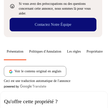
Si vous avez des préoccupations ou des questions
sentiment_very_satisfied
concernant cette annonce, nous sommes là pour vous
aider.
Contactez Notre Équipe
Présentation
Politiques d'Annulation
Les règles
Propriétaire
Voir le contenu original en anglais
Ceci est une traduction automatique de l'annonce
Qu'offre cette propriété ?