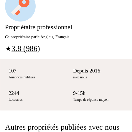
Propriétaire professionnel
Ce propriétaire parle Anglais, Français
3.8 (986)
star
107
Depuis 2016
Annonces publiées
avec nous
2244
9-15h
Locataires
Temps de réponse moyen
Autres propriétés publiées avec nous