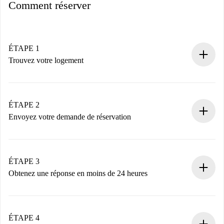
Comment réserver
ÉTAPE 1
Trouvez votre logement
Processus de réservation 100% en ligne.
Logements et Propriétaires vérifiés.
Vous disposez à l’avance de toutes les informations
ÉTAPE 2
nécessaires.
Envoyez votre demande de réservation
Envoyez les informations essentielles sur votre profil et
votre mode de paiement.
Nous ne vous facturerons rien tant que le propriétaire
ÉTAPE 3
n’aura pas accepté.
Obtenez une réponse en moins de 24 heures
Le propriétaire dispose de 24 heures pour confirmer.
Si accepté, nous vous facturerons et vous mettrons en
contact avec le propriétaire.
ÉTAPE 4