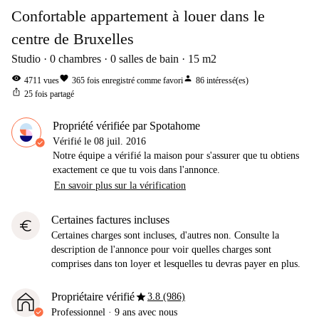
Confortable appartement à louer dans le
centre de Bruxelles
Studio
0
chambres
0
salles de bain
15
m2
visibility
favorite
person
4711
vues
365
fois enregistré comme favori
86
intéressé(es)
ios_share
25
fois partagé
Propriété vérifiée par Spotahome
Vérifié le
08 juil. 2016
Notre équipe a vérifié la maison pour s'assurer que tu obtiens
exactement ce que tu vois dans l'annonce.
En savoir plus sur la vérification
Certaines factures incluses
euro
Certaines charges sont incluses, d'autres non. Consulte la
description de l'annonce pour voir quelles charges sont
comprises dans ton loyer et lesquelles tu devras payer en plus.
star
Propriétaire vérifié
3.8 (986)
Professionnel
·
9 ans
avec nous