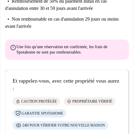
Remboursement de 50% du paiement initial
en cas
d'annulation entre 30 et 59 jours avant l'arrivée
Non remboursable
en cas d'annulation 29 jours ou moins
avant l'arrivée
error
Une fois qu'une réservation est confirmée, les frais de
Spotahome
ne sont pas remboursables
.
Et rappelez-vous, avec cette propriété vous aurez
:
lock
check_circle
CAUTION PROTÉGÉE
PROPRIÉTAIRE VÉRIFIÉ
GARANTIE SPOTAHOME
24H POUR VÉRIFIER VOTRE NOUVELLE MAISON