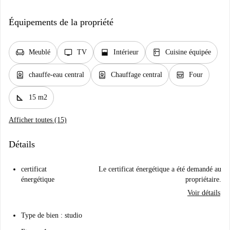
Équipements de la propriété
chair
tv
window_open
kitchen
Meublé
TV
Intérieur
Cuisine équipée
water_heater
water_heater
oven_gen
chauffe-eau central
Chauffage central
Four
square_foot
15 m2
Afficher toutes (15)
Détails
certificat
Le certificat énergétique a été demandé au
énergétique
propriétaire.
Voir détails
Type de bien : studio