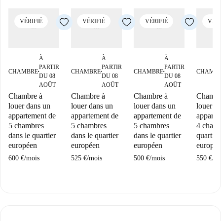
VÉRIFIÉ
VÉRIFIÉ
VÉRIFIÉ
VÉRI
À
À
À
PARTIR
PARTIR
PARTIR
CHAMBRE
CHAMBRE
CHAMBRE
CHAMB
■
■
■
DU 08
DU 08
DU 08
AOÛT
AOÛT
AOÛT
Chambre à
Chambre à
Chambre à
Chambr
louer dans un
louer dans un
louer dans un
louer d
appartement de
appartement de
appartement de
apparte
5 chambres
5 chambres
5 chambres
4 chamb
dans le quartier
dans le quartier
dans le quartier
quartier
européen
européen
européen
europé
600 €
/
mois
525 €
/
mois
500 €
/
mois
550 €
/
mo