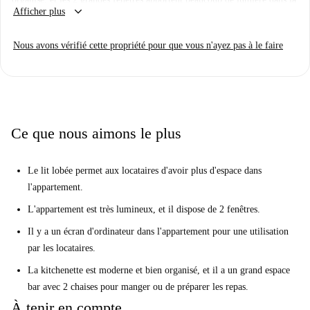
keyboard_arrow_down
Afficher plus
pièce. Le lit lobée donne le studio le sentiment d'être plus grand qu'il est.
La kitchenette est tout locataires pourraient avoir besoin, y compris un
Nous avons vérifié cette propriété pour que vous n'ayez pas à le faire
mini-réfrigérateur-congélateur, une bouilloire, une petite cuisinière, un
four micro-ondes, et beaucoup de rangement. La salle de bain est
également contemporaine, et il a une grande, belle douche en elle.
Le centre-ville de Bruxelles est une partie vivante et historique de la
capitale européenne. Accueil à ces points d'intérêt comme la Grand Place
Ce que nous aimons le plus
et la Grand-Place, il y a toujours quelque chose à voir et à faire dans
cette partie de Bruxelles.
Le lit lobée permet aux locataires d'avoir plus d'espace dans
l'appartement.
L'appartement est très lumineux, et il dispose de 2 fenêtres.
Il y a un écran d'ordinateur dans l'appartement pour une utilisation
par les locataires.
La kitchenette est moderne et bien organisé, et il a un grand espace
bar avec 2 chaises pour manger ou de préparer les repas.
À tenir en compte