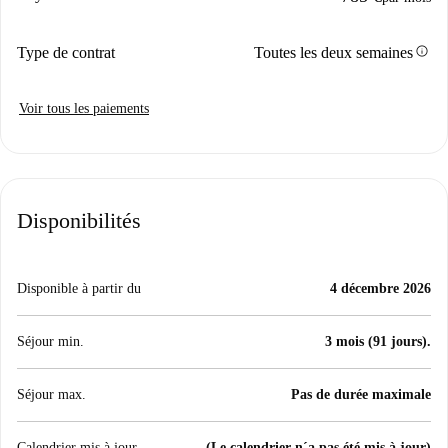
info
Type de contrat
Toutes les deux semaines
Voir tous les paiements
Disponibilités
Disponible à partir du
4 décembre 2026
Séjour min.
3 mois (91 jours).
Séjour max.
Pas de durée maximale
Calendrier mis à jour
(Le calendrier n´a pas été mis à jour)