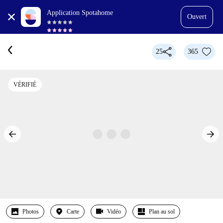
Application Spotahome
Ouvert
25
365
VÉRIFIÉ
Photos
Carte
Vidéo
Plan au sol