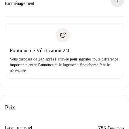
Si refusé : aucun prélèvement et nous vous proposerons
Emménagement
d’autres options.
Accordez avec le propriétaire les détails de votre arrivée,
Documents requis si votre logement est «
Spotahome plus
remise des clés, etc.
».
Spotahome transférera le premier paiement au propriétaire
Pièce d’identité ou Passeport
uniquement si aucun problème n'est signalé.
Justificatif de solvabilité
Domiciliation bancaire
Politique de Vérification 24h
Vous disposez de 24h après l’arrivée pour signaler toute différence
importante entre l’annonce et le logement. Spotahome fera le
nécessaire.
Prix
Loyer mensuel
785 €
par mois