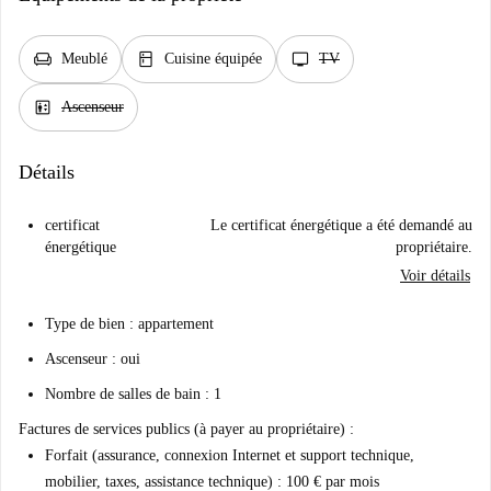
chair
kitchen
tv
Meublé
Cuisine équipée
TV
elevator
Ascenseur
Détails
certificat
Le certificat énergétique a été demandé au
énergétique
propriétaire.
Voir détails
Type de bien : appartement
Ascenseur : oui
Nombre de salles de bain : 1
Factures de services publics (à payer au propriétaire)
:
Forfait (assurance, connexion Internet et support technique,
mobilier, taxes, assistance technique) : 100 € par mois