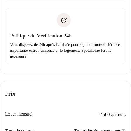
Documents requis si votre logement est «
Spotahome plus
remise des clés, etc.
».
Spotahome transférera le premier paiement au propriétaire
Pièce d’identité ou Passeport
uniquement si aucun problème n'est signalé.
Justificatif de solvabilité
Domiciliation bancaire
Politique de Vérification 24h
Vous disposez de 24h après l’arrivée pour signaler toute différence
importante entre l’annonce et le logement. Spotahome fera le
nécessaire.
Prix
Loyer mensuel
750 €
par mois
info
Type de contrat
Toutes les deux semaines