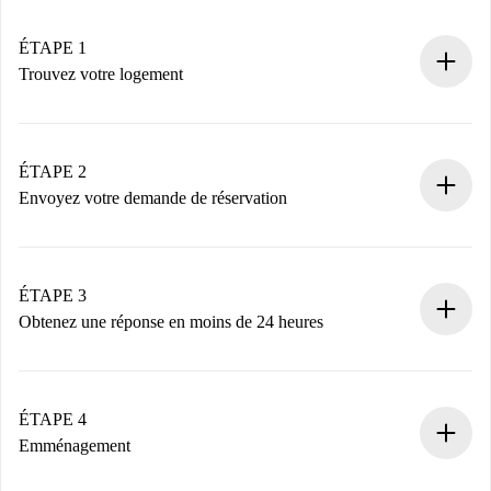
ÉTAPE 1
Trouvez votre logement
Processus de réservation 100% en ligne.
Logements et Propriétaires vérifiés.
Vous disposez à l’avance de toutes les informations
ÉTAPE 2
nécessaires.
Envoyez votre demande de réservation
Envoyez les informations essentielles sur votre profil et
votre mode de paiement.
Nous ne vous facturerons rien tant que le propriétaire
ÉTAPE 3
n’aura pas accepté.
Obtenez une réponse en moins de 24 heures
Le propriétaire dispose de 24 heures pour confirmer.
Si accepté, nous vous facturerons et vous mettrons en
contact avec le propriétaire.
ÉTAPE 4
Si refusé : aucun prélèvement et nous vous proposerons
Emménagement
d’autres options.
Accordez avec le propriétaire les détails de votre arrivée,