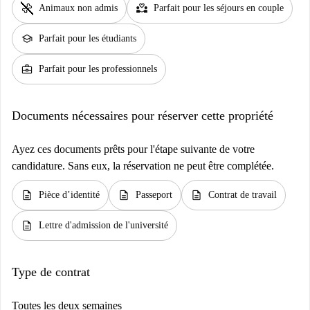
pet_supplies
partner_heart
Animaux non admis
Parfait pour les séjours en couple
school
Parfait pour les étudiants
business_center
Parfait pour les professionnels
Documents nécessaires pour réserver cette propriété
Ayez ces documents prêts pour l'étape suivante de votre
candidature. Sans eux, la réservation ne peut être complétée.
description
description
description
Pièce d’identité
Passeport
Contrat de travail
description
Lettre d'admission de l'université
Type de contrat
Toutes les deux semaines