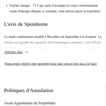
Forfait charges : 75 € par mois d'acompte (si votre consommation
totale d'énergie dépasse ce montant, vous devrez payer la franchise)
L'avis de Spotahome
Ce studio entièrement meublé à Bruxelles est disponible à la location. La
cuisine est équipée des appareils électroménagers essentiels, vous offrant
un espace de préparation des repas prêt à l'emploi. Veuillez noter que les
keyboard_arrow_down
Afficher plus
factures d'électricité, d'eau, de gaz et de Wi-Fi sont à régler directement
au propriétaire. Les animaux de compagnie ne sont pas admis et le studio
Nous avons vérifié cette propriété pour que vous n'ayez pas à le faire
a été personnellement inspecté par Spotahome afin de garantir son état et
sa qualité.
Situé à Bruxelles, ce studio est à proximité de plusieurs sites touristiques
majeurs, notamment la LUCA School of Arts, la HEG-Galilée, le HUB-
Politiques d'Annulation
Campus Koningsstraat, ainsi que des restaurants locaux tels que Den
Bisnis et Aspava. Cet emplacement vous permet d'accéder facilement aux
établissements d'enseignement, aux restaurants et aux autres commodités
Avant Approbation du Propriétaire