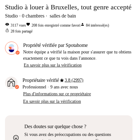
Studio à louer à Bruxelles, tout genre accepté
Studio
0
chambres
salles de bain
visibility
favorite
person
3117
vues
208
fois enregistré comme favori
84
intéressé(es)
ios_share
28
fois partagé
Propriété vérifiée par Spotahome
Notre équipe a vérifié la maison pour s'assurer que tu obtiens
exactement ce que tu vois dans l'annonce.
En savoir plus sur la vérification
star
Propriétaire vérifié
3.8 (2997)
Professionnel
·
9 ans
avec nous
Plus d'informations sur ce propriétaire
En savoir plus sur la vérification
Des doutes sur quelque chose ?
Si vous avez des préoccupations ou des questions
sentiment_very_satisfied