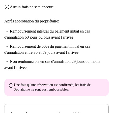
locales. Profitez de ce quartier pratique et animé pendant votre séjour
check_circle
Aucun frais ne sera encouru.
dans votre nouveau logement.
Après approbation du propriétaire:
Remboursement intégral du paiement initial
en cas
d'annulation 60 jours ou plus avant l'arrivée
Remboursement de 50% du paiement initial
en cas
d'annulation entre 30 et 59 jours avant l'arrivée
Non remboursable
en cas d'annulation 29 jours ou moins
avant l'arrivée
error
Une fois qu'une réservation est confirmée, les frais de
Spotahome
ne sont pas remboursables
.