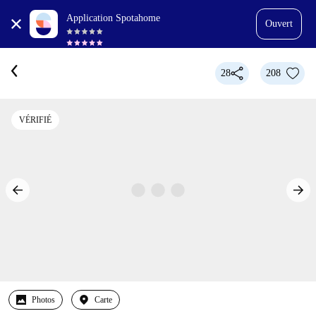
Application Spotahome
Ouvert
28
208
VÉRIFIÉ
Photos
Carte