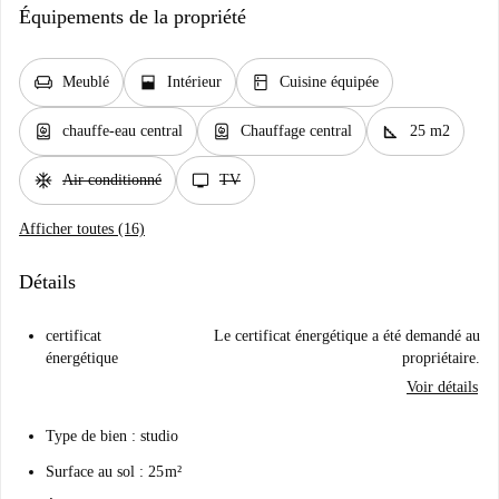
Équipements de la propriété
chair
window_open
kitchen
Meublé
Intérieur
Cuisine équipée
water_heater
water_heater
square_foot
chauffe-eau central
Chauffage central
25 m2
ac_unit
tv
Air conditionné
TV
Afficher toutes (16)
Détails
certificat
Le certificat énergétique a été demandé au
énergétique
propriétaire.
Voir détails
Type de bien : studio
Surface au sol : 25 m²