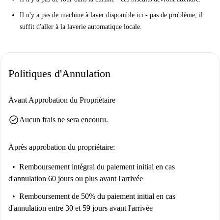
Mais vous devez savoir ceci ...
Il n'y a pas de machine à laver disponible ici - pas de problème, il
Cet appartement est situé au 4ème étage et il n'y a pas d'ascenseur.
suffit d'aller à la laverie automatique locale.
Entraînez-vous à la jambe tous les jours.
Donnez-le-moi directement…
Il s'agit d'un studio confortable situé au 4ème étage sur la Klein-
Politiques d'Annulation
Zwitserlandplein, à Bruxelles. C'est lumineux et minimaliste, avec une
cuisine équipée de base, et un espace de vie et de couchage fonctionnel.
Avant Approbation du Propriétaire
Nous pensons que cet appartement est idéal pour un étudiant ou un jeune
check_circle
Aucun frais ne sera encouru.
professionnel. Près du campus et du bar, avec le train à portée de main
pour vous fouetter au centre. Votre aventure bruxelloise commence ici.
Après approbation du propriétaire:
Remboursement intégral du paiement initial
en cas
d'annulation 60 jours ou plus avant l'arrivée
Remboursement de 50% du paiement initial
en cas
d'annulation entre 30 et 59 jours avant l'arrivée