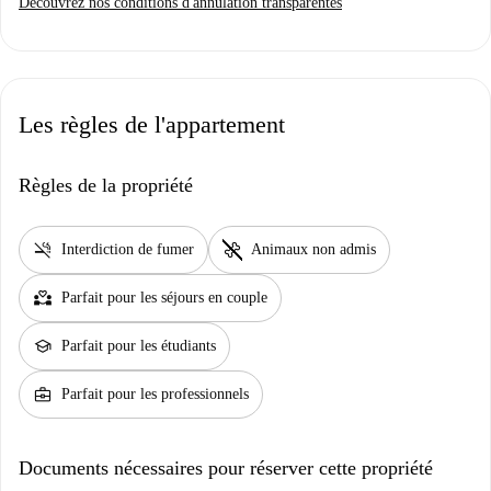
Découvrez nos conditions d'annulation transparentes
Les règles de l'appartement
Règles de la propriété
smoke_free
pet_supplies
Interdiction de fumer
Animaux non admis
partner_heart
Parfait pour les séjours en couple
school
Parfait pour les étudiants
business_center
Parfait pour les professionnels
Documents nécessaires pour réserver cette propriété