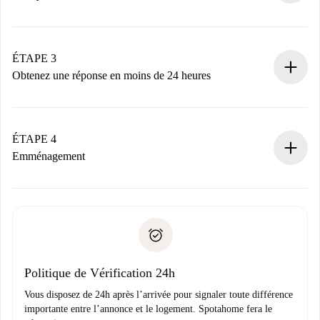
Envoyez les informations essentielles sur votre profil et
votre mode de paiement.
Nous ne vous facturerons rien tant que le propriétaire
ÉTAPE 3
n’aura pas accepté.
Obtenez une réponse en moins de 24 heures
Le propriétaire dispose de 24 heures pour confirmer.
Si accepté, nous vous facturerons et vous mettrons en
contact avec le propriétaire.
ÉTAPE 4
Si refusé : aucun prélèvement et nous vous proposerons
Emménagement
d’autres options.
Accordez avec le propriétaire les détails de votre arrivée,
Documents requis si votre logement est «
Spotahome plus
remise des clés, etc.
».
Spotahome transférera le premier paiement au propriétaire
Pièce d’identité ou Passeport
uniquement si aucun problème n'est signalé.
Justificatif de solvabilité
Domiciliation bancaire
Politique de Vérification 24h
Vous disposez de 24h après l’arrivée pour signaler toute différence
importante entre l’annonce et le logement. Spotahome fera le