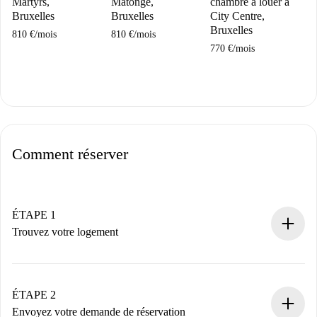
Martyrs,
Matongé,
chambre à louer à
l
Bruxelles
Bruxelles
City Centre,
c
Bruxelles
810 €
/
mois
810 €
/
mois
M
770 €
/
mois
5
Comment réserver
ÉTAPE 1
Trouvez votre logement
Processus de réservation 100% en ligne.
Logements et Propriétaires vérifiés.
Vous disposez à l’avance de toutes les informations
ÉTAPE 2
nécessaires.
Envoyez votre demande de réservation