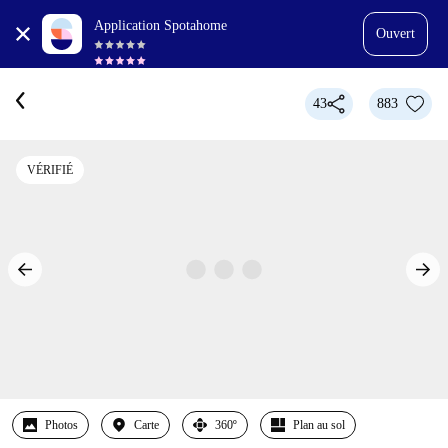
Application Spotahome
Ouvert
43
883
VÉRIFIÉ
Photos
Carte
360º
Plan au sol