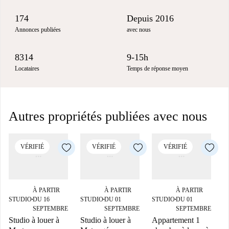
174
Depuis 2016
Annonces publiées
avec nous
8314
9-15h
Locataires
Temps de réponse moyen
Autres propriétés publiées avec nous
VÉRIFIÉ
VÉRIFIÉ
VÉRIFIÉ
À PARTIR
À PARTIR
À PARTIR
STUDIO
DU 16
STUDIO
DU 01
STUDIO
DU 01
■
■
■
C
SEPTEMBRE
SEPTEMBRE
SEPTEMBRE
Studio à louer à
Studio à louer à
Appartement 1
C