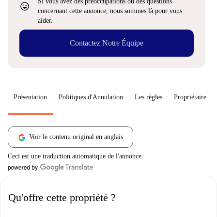
Si vous avez des préoccupations ou des questions
sentiment_very_satisfied
concernant cette annonce, nous sommes là pour vous
aider.
Contactez Notre Équipe
Présentation
Politiques d'Annulation
Les règles
Propriétaire
Voir le contenu original en anglais
Ceci est une traduction automatique de l'annonce
Qu'offre cette propriété ?