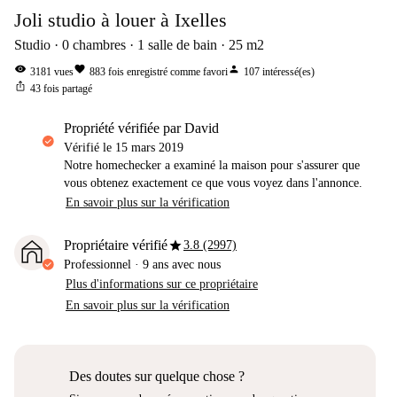
Joli studio à louer à Ixelles
Studio
0
chambres
1
salle de bain
25
m2
visibility
favorite
person
3181
vues
883
fois enregistré comme favori
107
intéressé(es)
ios_share
43
fois partagé
propriété vérifiée par David
Vérifié le
15 mars 2019
Notre homechecker a examiné la maison pour s'assurer que
vous obtenez exactement ce que vous voyez dans l'annonce.
En savoir plus sur la vérification
star
Propriétaire vérifié
3.8 (2997)
Professionnel
·
9 ans
avec nous
Plus d'informations sur ce propriétaire
En savoir plus sur la vérification
Des doutes sur quelque chose ?