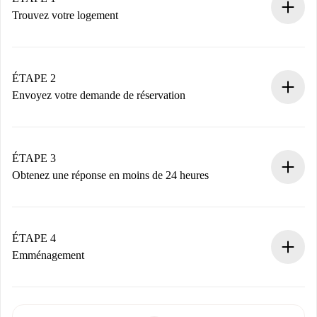
Trouvez votre logement
Processus de réservation 100% en ligne.
Logements et Propriétaires vérifiés.
Vous disposez à l’avance de toutes les informations
ÉTAPE 2
nécessaires.
Envoyez votre demande de réservation
Envoyez les informations essentielles sur votre profil et
votre mode de paiement.
Nous ne vous facturerons rien tant que le propriétaire
ÉTAPE 3
n’aura pas accepté.
Obtenez une réponse en moins de 24 heures
Le propriétaire dispose de 24 heures pour confirmer.
Si accepté, nous vous facturerons et vous mettrons en
contact avec le propriétaire.
ÉTAPE 4
Si refusé : aucun prélèvement et nous vous proposerons
Emménagement
d’autres options.
Accordez avec le propriétaire les détails de votre arrivée,
Documents requis si votre logement est «
Spotahome plus
remise des clés, etc.
».