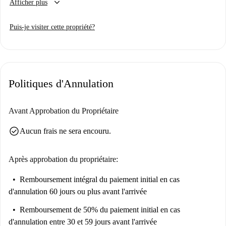
keyboard_arrow_down
Afficher plus
plafonds, beaucoup de lumière. L'intérieur se compose d'une pièce
principale avec un canapé-lit, un bureau, un coin cuisine partiellement
Puis-je visiter cette propriété?
équipé et une table à manger.
Cet appartement est situé sur la Chaussée de Boondael dans la partie
Ixelles de Bruxelles. Le quartier est paisible et résidentiel, mais vous
trouverez des magasins, des cafés et des restaurants à proximité.
Politiques d'Annulation
L'Université Libre de Bruxelles est à quelques pas et le joli Bois de la
Cambre est accessible en moins de 20 minutes.
Type de bien: appartement
Avant Approbation du Propriétaire
Surface au sol: 20 m²
check_circle
Aucun frais ne sera encouru.
Etage: 2ème
Ascenseur: non
Après approbation du propriétaire:
Nombre de salles de bain: 1
Remboursement intégral du paiement initial
en cas
Occupation maximale: 1
d'annulation 60 jours ou plus avant l'arrivée
Lave-linge: oui, tout neuf, dans la buanderie commune
Remboursement de 50% du paiement initial
en cas
d'annulation entre 30 et 59 jours avant l'arrivée