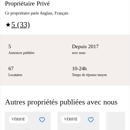
Propriétaire Privé
Ce propriétaire parle Anglais, Français
5 (33)
star
5
Depuis 2017
Annonces publiées
avec nous
67
10-24h
Locataires
Temps de réponse moyen
Autres propriétés publiées avec nous
VÉRIFIÉ
VÉRIFIÉ