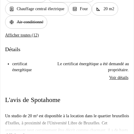
water_heater
oven_gen
square_foot
Chauffage central électrique
Four
20 m2
ac_unit
Air conditionné
Afficher toutes (12)
Détails
certificat
Le certificat énergétique a été demandé au
énergétique
propriétaire.
Voir détails
L'avis de Spotahome
Un studio de 20 m² est disponible à la location dans le quartier bruxellois
d'Ixelles, à proximité de l'Université Libre de Bruxelles. Cet
appartement peut certainement être décrit comme charmant; il a de hauts