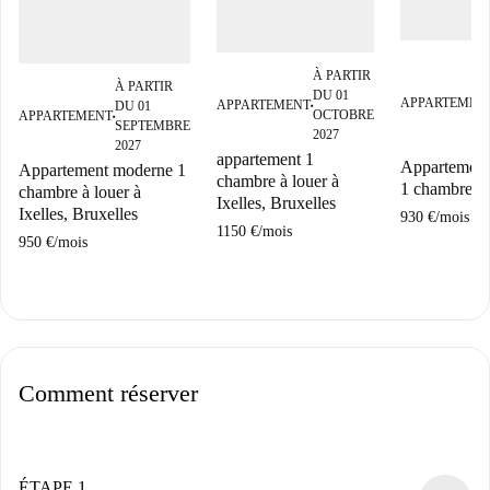
À PARTIR
À PARTIR
DU 01
APPARTEMEN
APPARTEMENT
DU 01
■
OCTOBRE
APPARTEMENT
■
SEPTEMBRE
2027
2027
appartement 1
Appartement 
Appartement moderne 1
chambre à louer à
1 chambre à 
chambre à louer à
Ixelles, Bruxelles
Ixelles, Bruxelles
930 €
/
mois
1150 €
/
mois
950 €
/
mois
Comment réserver
ÉTAPE 1