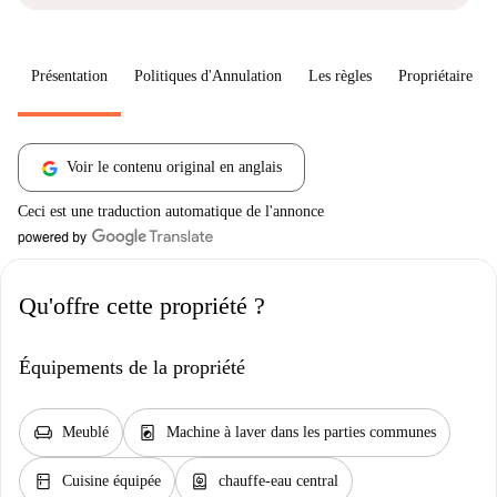
Présentation
Politiques d'Annulation
Les règles
Propriétaire
Voir le contenu original en anglais
Ceci est une traduction automatique de l'annonce
Qu'offre cette propriété ?
Équipements de la propriété
chair
local_laundry_service
Meublé
Machine à laver dans les parties communes
kitchen
water_heater
Cuisine équipée
chauffe-eau central