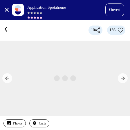
Application Spotahome
Ouvert
10
136
Photos
Carte