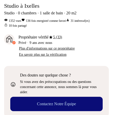
Studio à Ixelles
Studio
0
chambres
1
salle de bain
20
m2
visibility
favorite
person
1352
vues
136
fois enregistré comme favori
31
intéressé(es)
ios_share
10
fois partagé
star
Propriétaire vérifié
5 (33)
Privé
·
9 ans
avec nous
Plus d'informations sur ce propriétaire
En savoir plus sur la vérification
Des doutes sur quelque chose ?
Si vous avez des préoccupations ou des questions
sentiment_very_satisfied
concernant cette annonce, nous sommes là pour vous
aider.
Contactez Notre Équipe