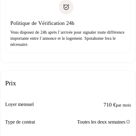
Spotahome transférera le premier paiement au propriétaire
Pièce d’identité ou Passeport
uniquement si aucun problème n'est signalé.
Justificatif de solvabilité
Domiciliation bancaire
Politique de Vérification 24h
Vous disposez de 24h après l’arrivée pour signaler toute différence
importante entre l’annonce et le logement. Spotahome fera le
nécessaire.
Prix
Loyer mensuel
710 €
par mois
info
Type de contrat
Toutes les deux semaines