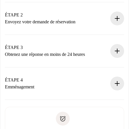
Processus de réservation 100% en ligne.
Logements et Propriétaires vérifiés.
Vous disposez à l’avance de toutes les informations
ÉTAPE 2
nécessaires.
Envoyez votre demande de réservation
Envoyez les informations essentielles sur votre profil et
votre mode de paiement.
Nous ne vous facturerons rien tant que le propriétaire
ÉTAPE 3
n’aura pas accepté.
Obtenez une réponse en moins de 24 heures
Le propriétaire dispose de 24 heures pour confirmer.
Si accepté, nous vous facturerons et vous mettrons en
contact avec le propriétaire.
ÉTAPE 4
Si refusé : aucun prélèvement et nous vous proposerons
Emménagement
d’autres options.
Accordez avec le propriétaire les détails de votre arrivée,
Documents requis si votre logement est «
Spotahome plus
remise des clés, etc.
».
Spotahome transférera le premier paiement au propriétaire
Pièce d’identité ou Passeport
uniquement si aucun problème n'est signalé.
Justificatif de solvabilité
Domiciliation bancaire