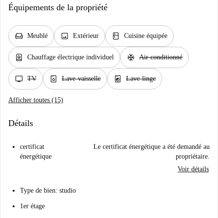
Équipements de la propriété
chair
image
kitchen
Meublé
Extérieur
Cuisine équipée
water_heater
ac_unit
Chauffage électrique individuel
Air conditionné
tv
dishwasher_gen
local_laundry_service
TV
Lave-vaisselle
Lave-linge
Afficher toutes (15)
Détails
certificat
Le certificat énergétique a été demandé au
énergétique
propriétaire.
Voir détails
Type de bien: studio
1er étage