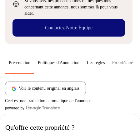
Si vous avez des préoccupations ou des questions
sentiment_very_satisfied
concernant cette annonce, nous sommes là pour vous
aider.
Contactez Notre Équipe
Présentation
Politiques d'Annulation
Les règles
Propriétaire
Voir le contenu original en anglais
Ceci est une traduction automatique de l'annonce
Qu'offre cette propriété ?