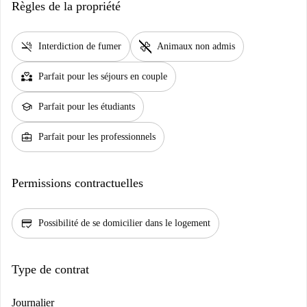
Règles de la propriété
smoke_free
pet_supplies
Interdiction de fumer
Animaux non admis
partner_heart
Parfait pour les séjours en couple
school
Parfait pour les étudiants
business_center
Parfait pour les professionnels
Permissions contractuelles
credit_score
Possibilité de se domicilier dans le logement
Type de contrat
Journalier