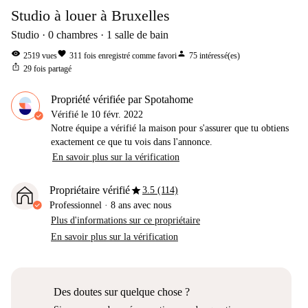
Studio à louer à Bruxelles
Studio
0
chambres
1
salle de bain
visibility
favorite
person
2519
vues
311
fois enregistré comme favori
75
intéressé(es)
ios_share
29
fois partagé
Propriété vérifiée par Spotahome
Vérifié le
10 févr. 2022
Notre équipe a vérifié la maison pour s'assurer que tu obtiens
exactement ce que tu vois dans l'annonce.
En savoir plus sur la vérification
star
Propriétaire vérifié
3.5 (114)
Professionnel
·
8 ans
avec nous
Plus d'informations sur ce propriétaire
En savoir plus sur la vérification
Des doutes sur quelque chose ?