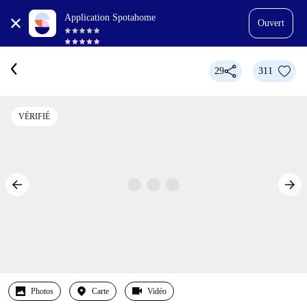
Application Spotahome
Ouvert
29
311
VÉRIFIÉ
Photos
Carte
Vidéo