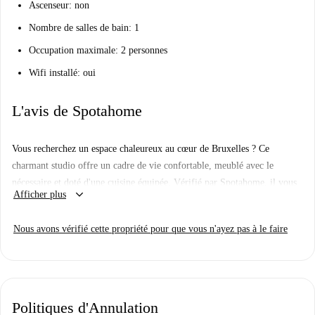
Ascenseur: non
Nombre de salles de bain: 1
Occupation maximale: 2 personnes
Wifi installé: oui
L'avis de Spotahome
Vous recherchez un espace chaleureux au cœur de Bruxelles ? Ce
charmant studio offre un cadre de vie confortable, meublé avec le
nécessaire et doté d'une cuisine équipée. Vérifié par Spotahome, il vous
keyboard_arrow_down
Afficher plus
garantit une location sans souci, idéale pour les professionnels, les
étudiants et les couples.
Nous avons vérifié cette propriété pour que vous n'ayez pas à le faire
Situé dans la commune de Bruxelles, vous trouverez à proximité des
restaurants réputés comme Donki Louise et Dolce Amaro. Des sites
touristiques incontournables tels que l'Hôtel Goblet d'Alviella et la
Maison Hankar sont accessibles à pied, faisant de ce studio un lieu à la
Politiques d'Annulation
fois pratique et dynamique.