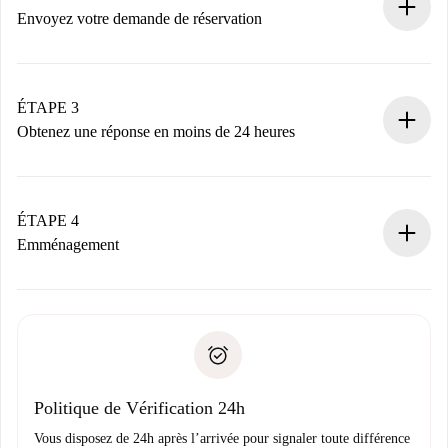
nécessaires.
Envoyez votre demande de réservation
Envoyez les informations essentielles sur votre profil et
votre mode de paiement.
Nous ne vous facturerons rien tant que le propriétaire
ÉTAPE 3
n’aura pas accepté.
Obtenez une réponse en moins de 24 heures
Le propriétaire dispose de 24 heures pour confirmer.
Si accepté, nous vous facturerons et vous mettrons en
contact avec le propriétaire.
ÉTAPE 4
Si refusé : aucun prélèvement et nous vous proposerons
Emménagement
d’autres options.
Accordez avec le propriétaire les détails de votre arrivée,
Documents requis si votre logement est «
Spotahome plus
remise des clés, etc.
».
Spotahome transférera le premier paiement au propriétaire
Pièce d’identité ou Passeport
uniquement si aucun problème n'est signalé.
Justificatif de solvabilité
Domiciliation bancaire
Politique de Vérification 24h
Vous disposez de 24h après l’arrivée pour signaler toute différence