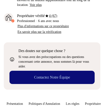
élevées et un soutien supplémentaire tout au long de la
location.
Voir plus
star
Propriétaire vérifié
4 (67)
Professionnel
·
6 ans
avec nous
Plus d'informations sur ce propriétaire
En savoir plus sur la vérification
Des doutes sur quelque chose ?
Si vous avez des préoccupations ou des questions
sentiment_very_satisfied
concernant cette annonce, nous sommes là pour vous
aider.
Contactez Notre Équipe
Présentation
Politiques d'Annulation
Les règles
Propriétaire