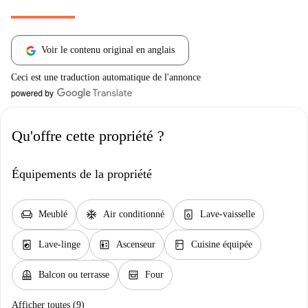
Voir le contenu original en anglais
Ceci est une traduction automatique de l'annonce
Qu'offre cette propriété ?
Équipements de la propriété
chair
ac_unit
dishwasher_gen
Meublé
Air conditionné
Lave-vaisselle
local_laundry_service
elevator
kitchen
Lave-linge
Ascenseur
Cuisine équipée
balcony
oven_gen
Balcon ou terrasse
Four
Afficher toutes (9)