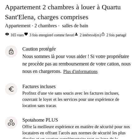
Appartement 2 chambres à louer à Quartu
Sant'Elena, charges comprises
Appartement
2
chambres
salles de bain
visibility
favorite
person
ios_share
165
vues
3
fois enregistré comme favori
2
intéressé(es)
2
fois partagé
Caution protégée
lock
Nous sommes là pour vous aider ! Si votre propriétaire
ne procède pas au remboursement de votre cation, nous
nous en chargerons.
Plus d'informations
Factures incluses
euro
Profitez d'une vie sans soucis avec les factures incluses,
couvrant le loyer et les services pour une expérience de
location sans tracas.
Spotahome PLUS
Offre la meilleure expérience en matière de sécurité pour nos
locataires en offrant l'accès aux normes de sécurité les plus