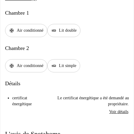
Chambre 1
ac_unit
airline_seat_flat
Air conditionné
Lit double
Chambre 2
ac_unit
airline_seat_flat
Air conditionné
Lit simple
Détails
certificat
Le certificat énergétique a été demandé au
énergétique
propriétaire.
Voir détails
L'avis de Spotahome