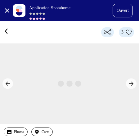
Application Spotahome
Ouvert
2
3
Photos
Carte