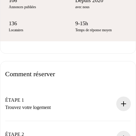
106
Depuis 2020
Annonces publiées
avec nous
136
9-15h
Locataires
Temps de réponse moyen
Comment réserver
ÉTAPE 1
Trouvez votre logement
Processus de réservation 100% en ligne.
Logements et Propriétaires vérifiés.
Vous disposez à l’avance de toutes les informations
ÉTAPE 2