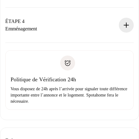
Le propriétaire dispose de 24 heures pour confirmer.
Si accepté, nous vous facturerons et vous mettrons en
contact avec le propriétaire.
ÉTAPE 4
Si refusé : aucun prélèvement et nous vous proposerons
Emménagement
d’autres options.
Accordez avec le propriétaire les détails de votre arrivée,
Documents requis si votre logement est «
Spotahome plus
remise des clés, etc.
».
Spotahome transférera le premier paiement au propriétaire
Pièce d’identité ou Passeport
uniquement si aucun problème n'est signalé.
Justificatif de solvabilité
Domiciliation bancaire
Politique de Vérification 24h
Vous disposez de 24h après l’arrivée pour signaler toute différence
importante entre l’annonce et le logement. Spotahome fera le
nécessaire.