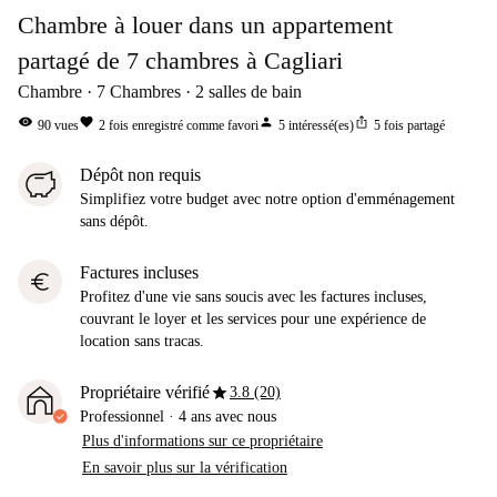
Chambre à louer dans un appartement
partagé de 7 chambres à Cagliari
Chambre
7
Chambres
2
salles de bain
visibility
favorite
person
ios_share
90
vues
2
fois enregistré comme favori
5
intéressé(es)
5
fois partagé
Dépôt non requis
Simplifiez votre budget avec notre option d'emménagement
sans dépôt.
Factures incluses
euro
Profitez d'une vie sans soucis avec les factures incluses,
couvrant le loyer et les services pour une expérience de
location sans tracas.
star
Propriétaire vérifié
3.8 (20)
Professionnel
·
4 ans
avec nous
Plus d'informations sur ce propriétaire
En savoir plus sur la vérification