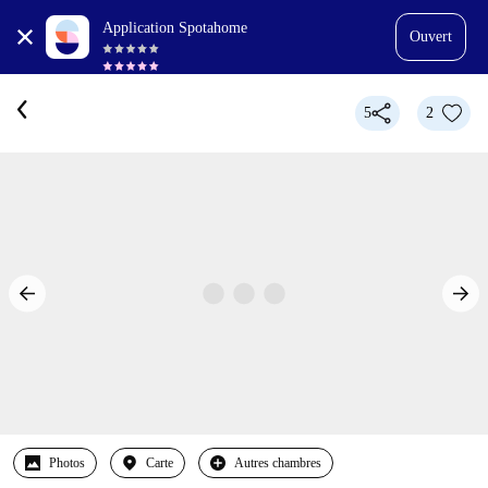
Application Spotahome
Ouvert
5
2
Photos
Carte
Autres chambres