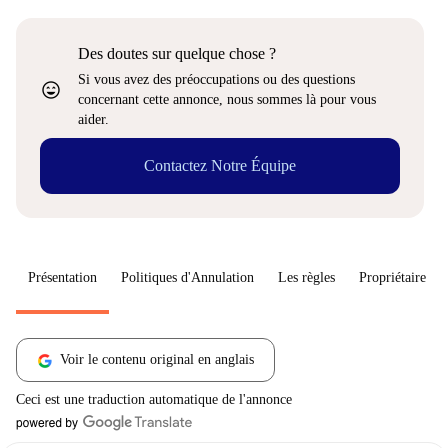
Des doutes sur quelque chose ?
Si vous avez des préoccupations ou des questions
sentiment_very_satisfied
concernant cette annonce, nous sommes là pour vous
aider.
Contactez Notre Équipe
Présentation
Politiques d'Annulation
Les règles
Propriétaire
Voir le contenu original en anglais
Ceci est une traduction automatique de l'annonce