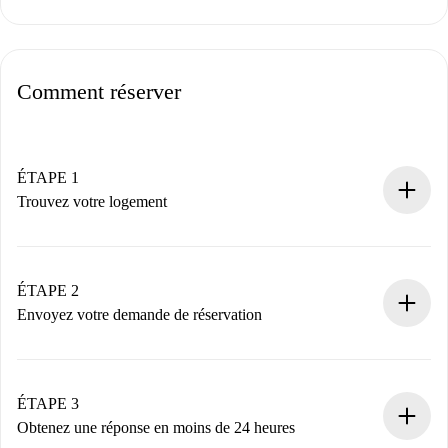
Comment réserver
ÉTAPE 1
Trouvez votre logement
Processus de réservation 100% en ligne.
Logements et Propriétaires vérifiés.
Vous disposez à l’avance de toutes les informations
ÉTAPE 2
nécessaires.
Envoyez votre demande de réservation
Envoyez les informations essentielles sur votre profil et
votre mode de paiement.
Nous ne vous facturerons rien tant que le propriétaire
ÉTAPE 3
n’aura pas accepté.
Obtenez une réponse en moins de 24 heures