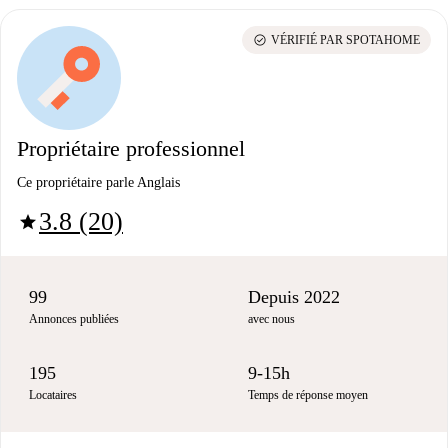
check_circle
VÉRIFIÉ PAR SPOTAHOME
Propriétaire professionnel
Ce propriétaire parle Anglais
3.8 (20)
star
99
Depuis 2022
Annonces publiées
avec nous
195
9-15h
Locataires
Temps de réponse moyen