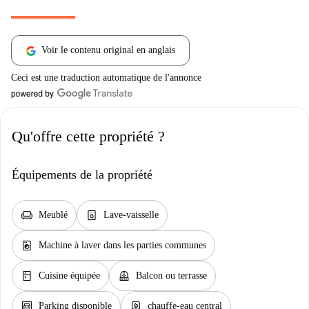
Voir le contenu original en anglais
Ceci est une traduction automatique de l'annonce
Qu'offre cette propriété ?
Équipements de la propriété
chair
dishwasher_gen
Meublé
Lave-vaisselle
local_laundry_service
Machine à laver dans les parties communes
kitchen
balcony
Cuisine équipée
Balcon ou terrasse
garage
water_heater
Parking disponible
chauffe-eau central