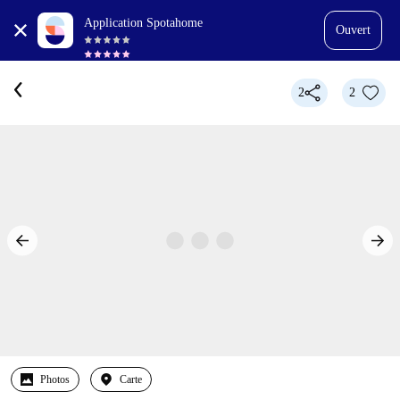
Application Spotahome
Ouvert
2
2
Photos
Carte