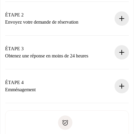
Processus de réservation 100% en ligne.
Logements et Propriétaires vérifiés.
Vous disposez à l’avance de toutes les informations
ÉTAPE 2
nécessaires.
Envoyez votre demande de réservation
Envoyez les informations essentielles sur votre profil et
votre mode de paiement.
Nous ne vous facturerons rien tant que le propriétaire
ÉTAPE 3
n’aura pas accepté.
Obtenez une réponse en moins de 24 heures
Le propriétaire dispose de 24 heures pour confirmer.
Si accepté, nous vous facturerons et vous mettrons en
contact avec le propriétaire.
ÉTAPE 4
Si refusé : aucun prélèvement et nous vous proposerons
Emménagement
d’autres options.
Accordez avec le propriétaire les détails de votre arrivée,
Documents requis si votre logement est «
Spotahome plus
remise des clés, etc.
».
Spotahome transférera le premier paiement au propriétaire
Pièce d’identité ou Passeport
uniquement si aucun problème n'est signalé.
Justificatif de solvabilité
Domiciliation bancaire