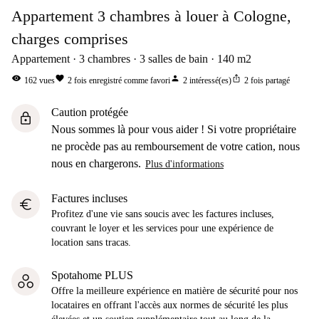
Appartement 3 chambres à louer à Cologne,
charges comprises
Appartement
3
chambres
3
salles de bain
140
m2
visibility
favorite
person
ios_share
162
vues
2
fois enregistré comme favori
2
intéressé(es)
2
fois partagé
Caution protégée
lock
Nous sommes là pour vous aider ! Si votre propriétaire
ne procède pas au remboursement de votre cation, nous
nous en chargerons.
Plus d'informations
Factures incluses
euro
Profitez d'une vie sans soucis avec les factures incluses,
couvrant le loyer et les services pour une expérience de
location sans tracas.
Spotahome PLUS
Offre la meilleure expérience en matière de sécurité pour nos
locataires en offrant l'accès aux normes de sécurité les plus