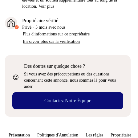
élevées et un soutien supplémentaire tout au long de la
location.
Voir plus
Propriétaire vérifié
Privé
·
5 mois
avec nous
Plus d'informations sur ce propriétaire
En savoir plus sur la vérification
Des doutes sur quelque chose ?
Si vous avez des préoccupations ou des questions
sentiment_very_satisfied
concernant cette annonce, nous sommes là pour vous
aider.
Contactez Notre Équipe
Présentation
Politiques d'Annulation
Les règles
Propriétaire