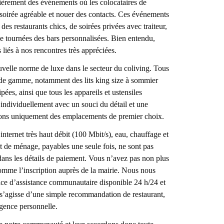
ièrement des événements où les colocataires de
 soirée agréable et nouer des contacts. Ces événements
es restaurants chics, de soirées privées avec traiteur,
 tournées des bars personnalisées. Bien entendu,
 liés à nos rencontres très appréciées.
uvelle norme de luxe dans le secteur du coliving. Tous
de gamme, notamment des lits king size à sommier
ées, ainsi que tous les appareils et ustensiles
ndividuellement avec un souci du détail et une
nons uniquement des emplacements de premier choix.
 internet très haut débit (100 Mbit/s), eau, chauffage et
 et de ménage, payables une seule fois, ne sont pas
 dans les détails de paiement. Vous n’avez pas non plus
omme l’inscription auprès de la mairie. Nous nous
ice d’assistance communautaire disponible 24 h/24 et
l s’agisse d’une simple recommandation de restaurant,
rgence personnelle.