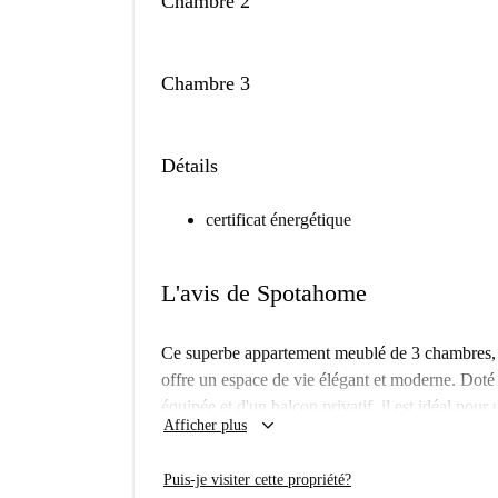
Chambre 2
Chambre 3
Détails
certificat énergétique
L'avis de Spotahome
Ce superbe appartement meublé de 3 chambres, s
offre un espace de vie élégant et moderne. Doté 
équipée et d'un balcon privatif, il est idéal pour 
keyboard_arrow_down
Afficher plus
Wi-Fi) sont comprises dans le loyer.
L'appartement se trouve dans le quartier animé
Puis-je visiter cette propriété?