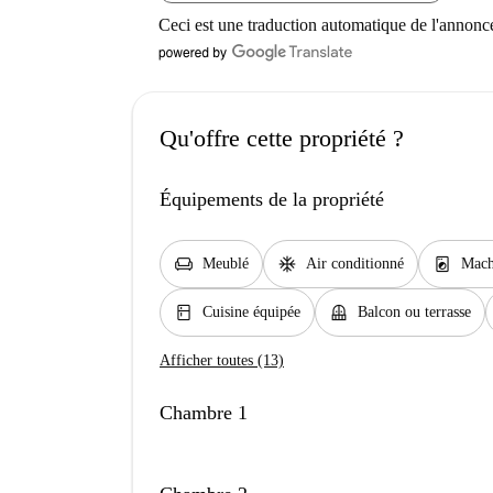
Ceci est une traduction automatique de l'annonc
Qu'offre cette propriété ?
Équipements de la propriété
chair
ac_unit
local_laundry_service
Meublé
Air conditionné
Mach
kitchen
balcony
Cuisine équipée
Balcon ou terrasse
Afficher toutes (13)
Chambre 1