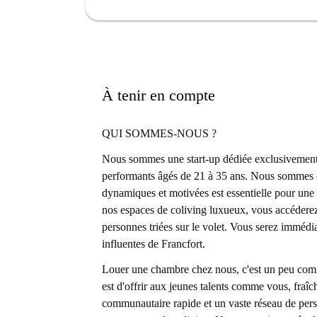
trouverez des attractions telles que le street ar
Barbarossaplatz, ainsi que d'excellents restau
Hamburger Manufaktur, accessibles à pied. Fait
service de location fiable de Spotahome.
À tenir en compte
QUI SOMMES-NOUS ?
Nous sommes une start-up dédiée exclusivement à
performants âgés de 21 à 35 ans. Nous sommes 
dynamiques et motivées est essentielle pour un
nos espaces de coliving luxueux, vous accédere
personnes triées sur le volet. Vous serez immédia
influentes de Francfort.
Louer une chambre chez nous, c'est un peu comme
est d'offrir aux jeunes talents comme vous, fraî
communautaire rapide et un vaste réseau de pers