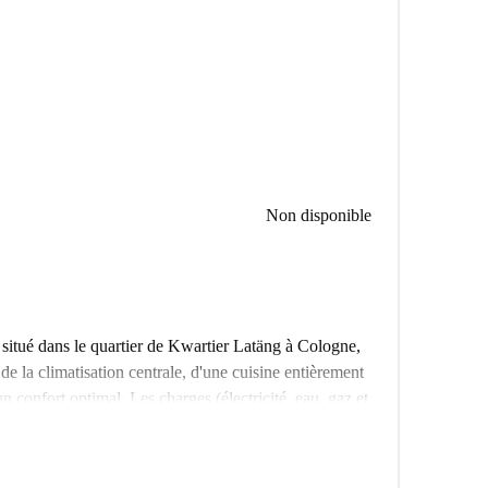
Non disponible
itué dans le quartier de Kwartier Latäng à Cologne,
de la climatisation centrale, d'une cuisine entièrement
un confort optimal. Les charges (électricité, eau, gaz et
 de Kwartier Latäng à Cologne. À proximité, vous