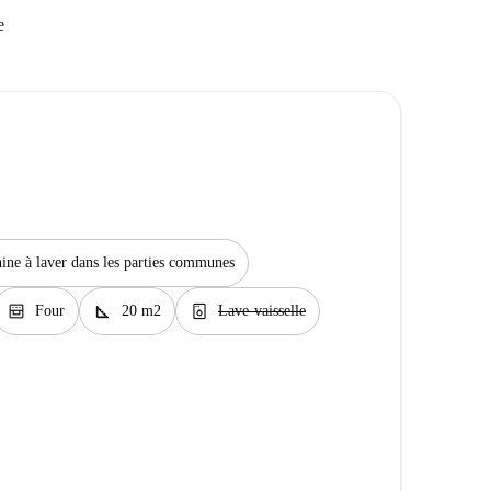
e
ine à laver dans les parties communes
oven_gen
square_foot
dishwasher_gen
Four
20 m2
Lave-vaisselle