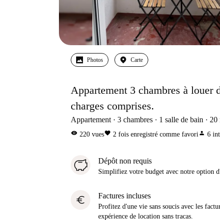
Photos
Carte
Appartement 3 chambres à louer d
charges comprises.
Appartement
3
chambres
1
salle de bain
20
visibility
favorite
person
220
vues
2
fois enregistré comme favori
6
in
Dépôt non requis
Simplifiez votre budget avec notre option
Factures incluses
euro
Profitez d'une vie sans soucis avec les factu
expérience de location sans tracas.