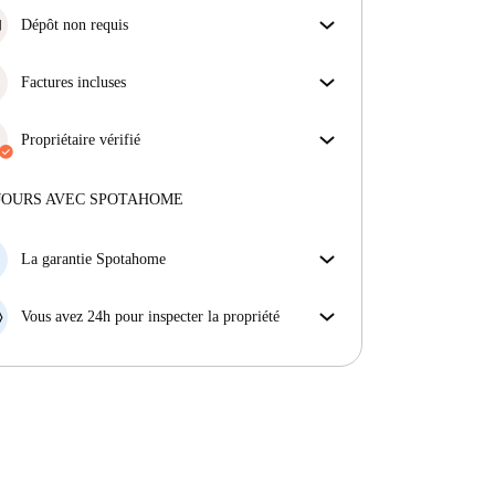
Dépôt non requis
Simplifiez votre budget avec notre option
d'emménagement sans dépôt.
Factures incluses
Profitez d'une vie sans soucis avec les factures
incluses, couvrant le loyer et les services pour une
Propriétaire vérifié
expérience de location sans tracas.
Professionnel
·
3 ans
avec nous
Plus d'informations sur ce propriétaire
JOURS AVEC SPOTAHOME
En savoir plus sur la vérification
La garantie Spotahome
Si le propriétaire annule votre réservation sans
préavis, nous allons soit (A) vous payer une chambre
Vous avez 24h pour inspecter la propriété
d'hôtel et vous aider à trouver un autre logement,
Si le bien ne correspond pas exactement à l'annonce
soit (B) vous rembourser en totalité.
que vous avez vue sur Spotahome, veuillez nous le
faire savoir dans les 24 heures suivant votre arrivée
afin que nous puissions trouver une solution.