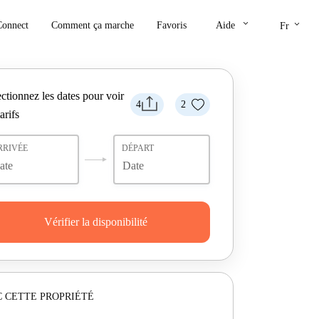
keyboard_arrow_down
keyboard_arrow_down
Connect
Comment ça marche
Favoris
Aide
Fr
ctionnez les dates pour voir
4
2
tarifs
RRIVÉE
DÉPART
Vérifier la disponibilité
 CETTE PROPRIÉTÉ