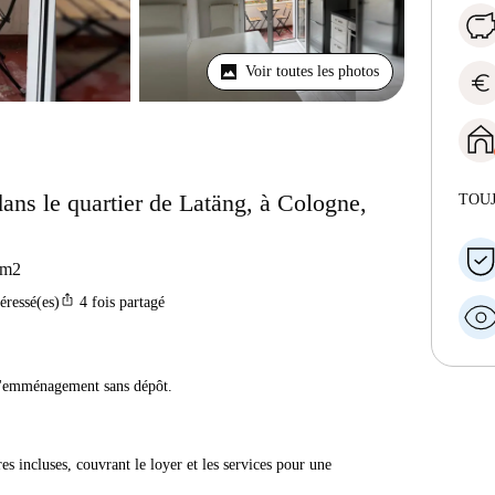
Voir toutes les photos
euro
ans le quartier de Latäng, à Cologne,
TOU
m2
ios_share
téressé(es)
4
fois partagé
 d'emménagement sans dépôt.
res incluses, couvrant le loyer et les services pour une