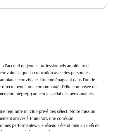
t LOVE WINS, la Zulpicher Strasse, le Stolperstein et la
rants comme Oruc Kebap et Freddy Schilling-Die
es de cet appartement votre chez-vous grâce au
 l'accueil de jeunes professionnels ambitieux et
convaincus que la colocation avec des personnes
e ambiance conviviale. En emménageant dans l'un de
z directement à une communauté d'élite composée de
tement intégré(e) au cercle social des personnalités
 rejoindre un club privé très sélect. Notre mission
chement arrivés à Francfort, une cohésion
onnes performantes. Ce réseau s'étend bien au-delà de