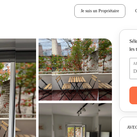
Je suis un Propriétaire
Séle
les 
A
AVEC