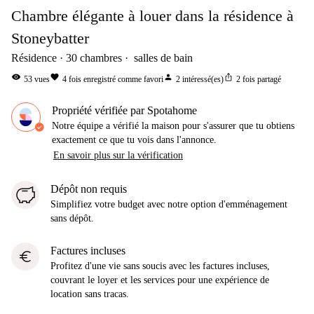
Chambre élégante à louer dans la résidence à
Stoneybatter
Résidence
30
chambres
salles de bain
visibility
favorite
person
ios_share
53
vues
4
fois enregistré comme favori
2
intéressé(es)
2
fois partagé
Propriété vérifiée par Spotahome
Notre équipe a vérifié la maison pour s'assurer que tu obtiens
exactement ce que tu vois dans l'annonce.
En savoir plus sur la vérification
Dépôt non requis
Simplifiez votre budget avec notre option d'emménagement
sans dépôt.
Factures incluses
euro
Profitez d'une vie sans soucis avec les factures incluses,
couvrant le loyer et les services pour une expérience de
location sans tracas.