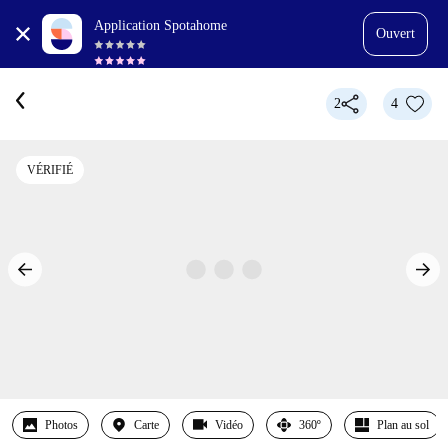
Application Spotahome
Ouvert
2
4
VÉRIFIÉ
Photos
Carte
Vidéo
360º
Plan au sol