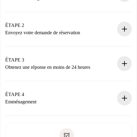
Processus de réservation 100% en ligne.
Logements et Propriétaires vérifiés.
Vous disposez à l’avance de toutes les informations
ÉTAPE 2
nécessaires.
Envoyez votre demande de réservation
Envoyez les informations essentielles sur votre profil et
votre mode de paiement.
Nous ne vous facturerons rien tant que le propriétaire
ÉTAPE 3
n’aura pas accepté.
Obtenez une réponse en moins de 24 heures
Le propriétaire dispose de 24 heures pour confirmer.
Si accepté, nous vous facturerons et vous mettrons en
contact avec le propriétaire.
ÉTAPE 4
Si refusé : aucun prélèvement et nous vous proposerons
Emménagement
d’autres options.
Accordez avec le propriétaire les détails de votre arrivée,
Documents requis si votre logement est «
Spotahome plus
remise des clés, etc.
».
Spotahome transférera le premier paiement au propriétaire
Pièce d’identité ou Passeport
uniquement si aucun problème n'est signalé.