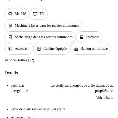
chair
tv
Meublé
TV
local_laundry_service
Machine à laver dans les parties communes
local_laundry_service
window_open
Sèche-linge dans les parties communes
Intérieur
elevator
kitchen
balcony
Ascenseur
Cuisine équipée
Balcon ou terrasse
Afficher toutes (12)
Détails
certificat
Le certificat énergétique a été demandé au
énergétique
propriétaire.
Voir détails
Type de bien: résidence universitaire
Ascenseur: oui