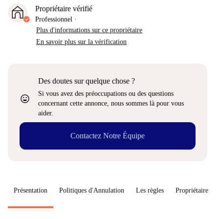
Propriétaire vérifié
Professionnel
·
Plus d'informations sur ce propriétaire
En savoir plus sur la vérification
Des doutes sur quelque chose ?
Si vous avez des préoccupations ou des questions
sentiment_very_satisfied
concernant cette annonce, nous sommes là pour vous
aider.
Contactez Notre Équipe
Présentation
Politiques d'Annulation
Les règles
Propriétaire