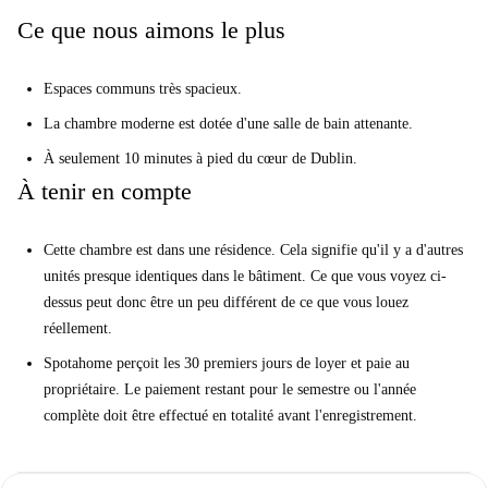
quelqu'un de nouveau à rencontrer dans cette résidence pour en profiter.
Ce que nous aimons le plus
Nous pensons que c'est idéal pour les papillons sociaux avec un amour
pour la commodité centrale. Vous êtes à seulement 10 minutes de
Espaces communs très spacieux.
O'Connell Street, donc le cœur de Dublin est à portée de main.
La chambre moderne est dotée d'une salle de bain attenante.
Cette propriété est bien placée pour plusieurs collèges, dont TU Dublin,
À seulement 10 minutes à pied du cœur de Dublin.
DCU et Trinity. RCSI est à seulement 4 minutes sur le Luas. Il est idéal
À tenir en compte
pour les mondains à la recherche d'un endroit central pour s'amuser.
Votre vérificateur à domicile, Jenny, a déclaré:
Cette chambre est dans une résidence. Cela signifie qu'il y a d'autres
«J'ai adoré cette propriété. C'est un bâtiment fantastique dans le centre-
unités presque identiques dans le bâtiment. Ce que vous voyez ci-
ville de Dublin. La chambre dispose de nombreux rangements et donne
dessus peut donc être un peu différent de ce que vous louez
sur la jolie cour. "
réellement.
Aidez-moi à me décider ...
Spotahome perçoit les 30 premiers jours de loyer et paie au
Cette propriété est idéale pour les particuliers sortants avec un goût pour
propriétaire. Le paiement restant pour le semestre ou l'année
la vie urbaine animée. Vous et vos nouveaux amis adorerez être à
complète doit être effectué en totalité avant l'enregistrement.
quelques minutes d'un vaste éventail de bars, restaurants et magasins. Il
n'y a jamais un moment ennuyeux ici.