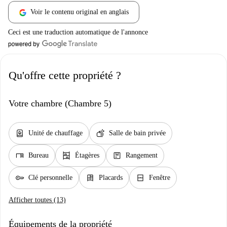
Voir le contenu original en anglais
Ceci est une traduction automatique de l'annonce
Qu'offre cette propriété ?
Votre chambre (Chambre 5)
water_heater
soap
Unité de chauffage
Salle de bain privée
desk
shelves
package
Bureau
Étagères
Rangement
key
dresser
window_closed
Clé personnelle
Placards
Fenêtre
Afficher toutes (13)
Équipements de la propriété