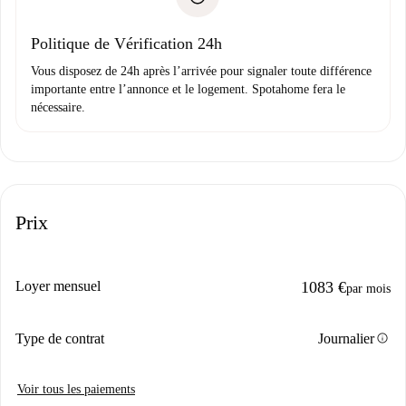
Justificatif de solvabilité
Domiciliation bancaire
Politique de Vérification 24h
Vous disposez de 24h après l’arrivée pour signaler toute différence
importante entre l’annonce et le logement. Spotahome fera le
nécessaire.
Prix
Loyer mensuel
1083 €
par mois
info
Type de contrat
Journalier
Voir tous les paiements