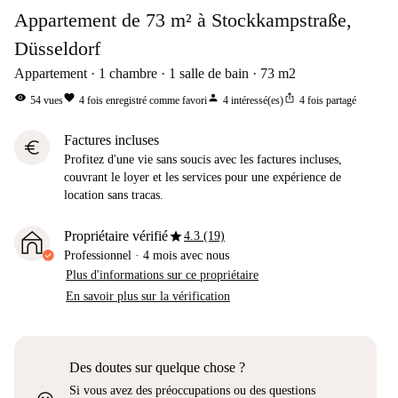
Appartement de 73 m² à Stockkampstraße,
Düsseldorf
Appartement
1
chambre
1
salle de bain
73
m2
visibility
favorite
person
ios_share
54
vues
4
fois enregistré comme favori
4
intéressé(es)
4
fois partagé
Factures incluses
euro
Profitez d'une vie sans soucis avec les factures incluses,
couvrant le loyer et les services pour une expérience de
location sans tracas.
star
Propriétaire vérifié
4.3 (19)
Professionnel
·
4 mois
avec nous
Plus d'informations sur ce propriétaire
En savoir plus sur la vérification
Des doutes sur quelque chose ?
Si vous avez des préoccupations ou des questions