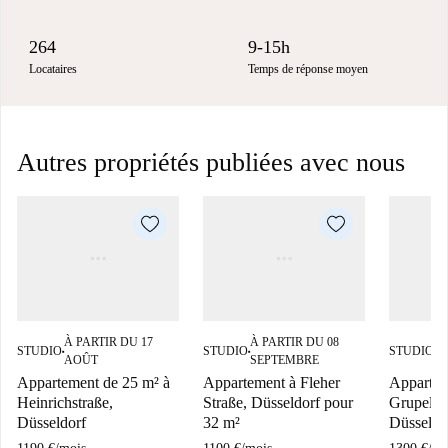
264
9-15h
Locataires
Temps de réponse moyen
Autres propriétés publiées avec nous
À PARTIR DU 17
À PARTIR DU 08
À
STUDIO
STUDIO
STUDIO
■
■
■
AOÛT
SEPTEMBRE
A
Appartement de 25 m² à
Appartement à Fleher
Appartem
Heinrichstraße,
Straße, Düsseldorf pour
Grupellos
Düsseldorf
32 m²
Düsseldo