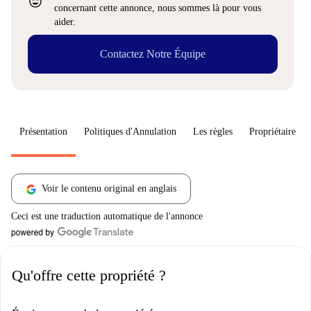
sentiment_very_satisfied
concernant cette annonce, nous sommes là pour vous
aider.
Contactez Notre Équipe
Présentation
Politiques d'Annulation
Les règles
Propriétaire
Voir le contenu original en anglais
Ceci est une traduction automatique de l'annonce
Qu'offre cette propriété ?