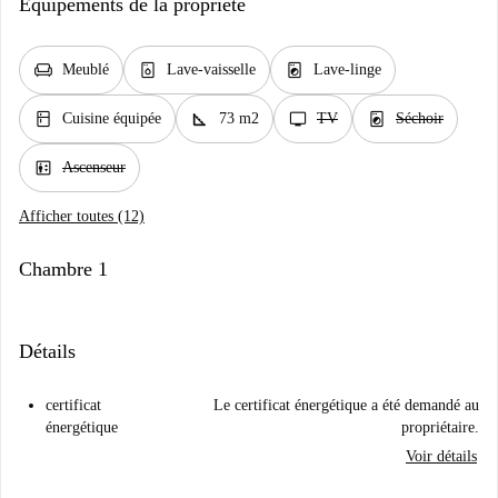
Équipements de la propriété
chair
dishwasher_gen
local_laundry_service
Meublé
Lave-vaisselle
Lave-linge
kitchen
square_foot
tv
local_laundry_service
Cuisine équipée
73 m2
TV
Séchoir
elevator
Ascenseur
Afficher toutes (12)
Chambre 1
Détails
certificat
Le certificat énergétique a été demandé au
énergétique
propriétaire.
Voir détails