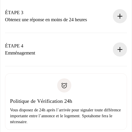
votre mode de paiement.
Nous ne vous facturerons rien tant que le propriétaire
ÉTAPE 3
n’aura pas accepté.
Obtenez une réponse en moins de 24 heures
Le propriétaire dispose de 24 heures pour confirmer.
Si accepté, nous vous facturerons et vous mettrons en
contact avec le propriétaire.
ÉTAPE 4
Si refusé : aucun prélèvement et nous vous proposerons
Emménagement
d’autres options.
Accordez avec le propriétaire les détails de votre arrivée,
Documents requis si votre logement est «
Spotahome plus
remise des clés, etc.
».
Spotahome transférera le premier paiement au propriétaire
Pièce d’identité ou Passeport
uniquement si aucun problème n'est signalé.
Justificatif de solvabilité
Domiciliation bancaire
Politique de Vérification 24h
Vous disposez de 24h après l’arrivée pour signaler toute différence
importante entre l’annonce et le logement. Spotahome fera le
nécessaire.