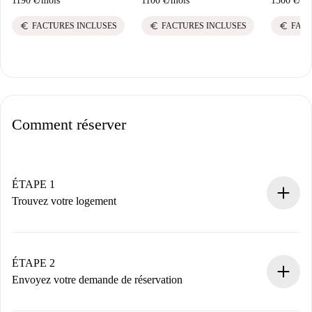
1190 €
/
mois
1100 €
/
mois
1300 €
/
mo
euro
euro
euro
FACTURES INCLUSES
FACTURES INCLUSES
FACT
Comment réserver
ÉTAPE 1
Trouvez votre logement
Processus de réservation 100% en ligne.
Logements et Propriétaires vérifiés.
Vous disposez à l’avance de toutes les informations
ÉTAPE 2
nécessaires.
Envoyez votre demande de réservation
Envoyez les informations essentielles sur votre profil et