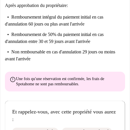
organizzativa della prenotazione, assistenza e supporto. Da pagare
Après approbation du propriétaire:
entro il check-in.
Remboursement intégral du paiement initial
en cas
[ENG]
d'annulation 60 jours ou plus avant l'arrivée
300€ including: drafting and registration of the contract, booking
management and coordination, assistance and support. To be
Remboursement de 50% du paiement initial
en cas
payment before check-in.
d'annulation entre 30 et 59 jours avant l'arrivée
NB. Une fois la réservation confirmée, le partenaire local de Spotahome
Non remboursable
en cas d'annulation 29 jours ou moins
en charge de la gestion du logement vous contactera directement. Il vous
avant l'arrivée
demandera le paiement du dépôt de garantie et des charges du premier
mois (si elles ne sont pas incluses dans le loyer payé sur Spotahome).
Vous recevrez également les instructions pour la signature du contrat.
error
Une fois qu'une réservation est confirmée, les frais de
Spotahome
ne sont pas remboursables
.
Et rappelez-vous, avec cette propriété vous aurez
: