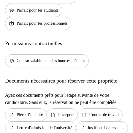
school
Parfait pour les étudiants
business_center
Parfait pour les professionnels
Permissions contractuelles
school
Contrat valable pour les bourses d'études
Documents nécessaires pour réserver cette propriété
Ayez ces documents prêts pour l'étape suivante de votre
candidature. Sans eux, la réservation ne peut être complétée.
description
description
description
Pièce d’identité
Passeport
Contrat de travail
description
description
Lettre d'admission de l'université
Justificatif de revenus