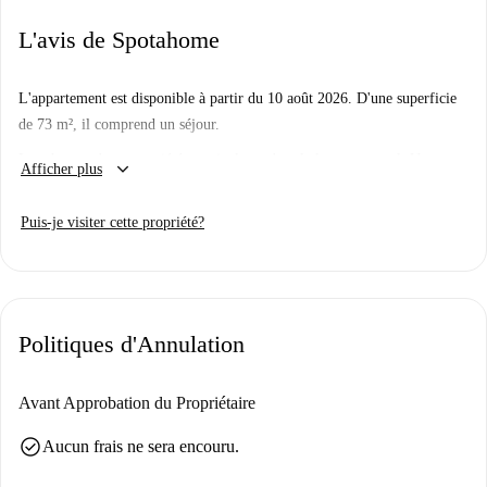
L'avis de Spotahome
L'appartement est disponible à partir du 10 août 2026. D'une superficie
de 73 m², il comprend un séjour.
Les charges de copropriété sont incluses dans le loyer mensuel. Un
keyboard_arrow_down
Afficher plus
séjour minimum de 12 mois est requis. Réservation possible directement
en ligne.
Puis-je visiter cette propriété?
Documents requis :
Carte d'identité
Garantie financière
Politiques d'Annulation
Erforderliche Unterlagen:
Ausweis
Avant Approbation du Propriétaire
Finanzielle Garantien
[ITA]
check_circle
Aucun frais ne sera encouru.
300€ comprensivi di: stesura e registrazione del contratto, gestione