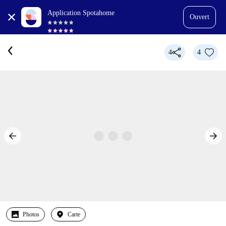
Application Spotahome
Ouvert
4
4
Photos
Carte