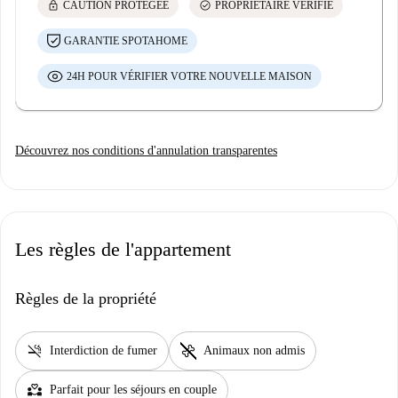
lock
check_circle
CAUTION PROTÉGÉE
PROPRIÉTAIRE VÉRIFIÉ
GARANTIE SPOTAHOME
24H POUR VÉRIFIER VOTRE NOUVELLE MAISON
Découvrez nos conditions d'annulation transparentes
Les règles de l'appartement
Règles de la propriété
smoke_free
pet_supplies
Interdiction de fumer
Animaux non admis
partner_heart
Parfait pour les séjours en couple