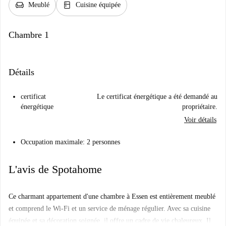
chair
kitchen
Meublé
Cuisine équipée
Chambre 1
Détails
certificat
Le certificat énergétique a été demandé au
énergétique
propriétaire.
Voir détails
Occupation maximale: 2 personnes
L'avis de Spotahome
Ce charmant appartement d'une chambre à Essen est entièrement meublé
et comprend le Wi-Fi et un service de ménage régulier. Avec sa cuisine
équipée et sa décoration soignée, il offre un cadre de vie chaleureux. Il