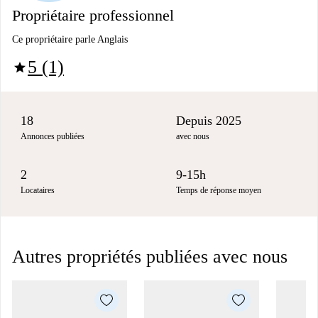
Propriétaire professionnel
Ce propriétaire parle Anglais
5 (1)
star
18
Depuis 2025
Annonces publiées
avec nous
2
9-15h
Locataires
Temps de réponse moyen
Autres propriétés publiées avec nous