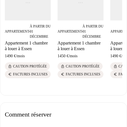
À PARTIR DU
À PARTIR DU
APPARTEMENT
01
APPARTEMENT
01
APPARTE
■
■
DÉCEMBRE
DÉCEMBRE
Appartement 1 chambre
Appartement 1 chambre
Appartem
à louer à Essen
à louer à Essen
à louer à
1490 €
/
mois
1450 €
/
mois
1490 €
/
mo
lock
lock
lock
CAUTION PROTÉGÉE
CAUTION PROTÉGÉE
CAUT
euro
euro
euro
FACTURES INCLUSES
FACTURES INCLUSES
FACT
Comment réserver