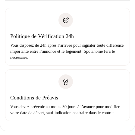
Documents requis si votre logement est «
Spotahome plus
remise des clés, etc.
».
Spotahome transférera le premier paiement au propriétaire
Pièce d’identité ou Passeport
uniquement si aucun problème n'est signalé.
Justificatif de solvabilité
Domiciliation bancaire
Politique de Vérification 24h
Vous disposez de 24h après l’arrivée pour signaler toute différence
importante entre l’annonce et le logement. Spotahome fera le
nécessaire.
Conditions de Préavis
Vous devez prévenir au moins 30 jours à l’avance pour modifier
votre date de départ, sauf indication contraire dans le contrat.