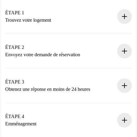
ÉTAPE 1
Trouvez votre logement
Processus de réservation 100% en ligne.
Logements et Propriétaires vérifiés.
Vous disposez à l’avance de toutes les informations
ÉTAPE 2
nécessaires.
Envoyez votre demande de réservation
Envoyez les informations essentielles sur votre profil et
votre mode de paiement.
Nous ne vous facturerons rien tant que le propriétaire
ÉTAPE 3
n’aura pas accepté.
Obtenez une réponse en moins de 24 heures
Le propriétaire dispose de 24 heures pour confirmer.
Si accepté, nous vous facturerons et vous mettrons en
contact avec le propriétaire.
ÉTAPE 4
Si refusé : aucun prélèvement et nous vous proposerons
Emménagement
d’autres options.
Accordez avec le propriétaire les détails de votre arrivée,