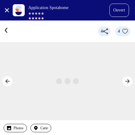
Application Spotahome
Ouvert
4
4
Photos
Carte