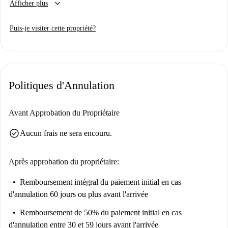
keyboard_arrow_down
Afficher plus
est accessible aux personnes de tous sexes et sans restriction de résidence.
Situé au cœur d'Essen, cet appartement est entouré de sites touristiques
Puis-je visiter cette propriété?
remarquables. Le Flachsmarkt, l'ancien hôtel de ville et le monument
Alfred-Krupp sont tous accessibles à pied. De plus, la Marktkirche et la
cathédrale d'Essen offrent un charme culturel et historique à proximité.
Explorez et profitez des environs depuis cet appartement.
Politiques d'Annulation
Avant Approbation du Propriétaire
check_circle
Aucun frais ne sera encouru.
Après approbation du propriétaire:
Remboursement intégral du paiement initial
en cas
d'annulation 60 jours ou plus avant l'arrivée
Remboursement de 50% du paiement initial
en cas
d'annulation entre 30 et 59 jours avant l'arrivée