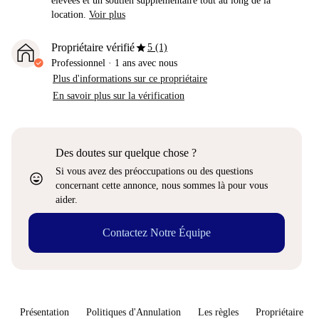
élevées et un soutien supplémentaire tout au long de la
location.
Voir plus
star
Propriétaire vérifié
5 (1)
Professionnel
·
1 ans
avec nous
Plus d'informations sur ce propriétaire
En savoir plus sur la vérification
Des doutes sur quelque chose ?
Si vous avez des préoccupations ou des questions
sentiment_very_satisfied
concernant cette annonce, nous sommes là pour vous
aider.
Contactez Notre Équipe
Présentation
Politiques d'Annulation
Les règles
Propriétaire