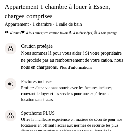
Appartement 1 chambre à louer à Essen,
charges comprises
Appartement
1
chambre
1
salle de bain
visibility
favorite
person
ios_share
49
vues
4
fois enregistré comme favori
4
intéressé(es)
4
fois partagé
Caution protégée
lock
Nous sommes là pour vous aider ! Si votre propriétaire
ne procède pas au remboursement de votre cation, nous
nous en chargerons.
Plus d'informations
Factures incluses
euro
Profitez d'une vie sans soucis avec les factures incluses,
couvrant le loyer et les services pour une expérience de
location sans tracas.
Spotahome PLUS
Offre la meilleure expérience en matière de sécurité pour nos
locataires en offrant l'accès aux normes de sécurité les plus