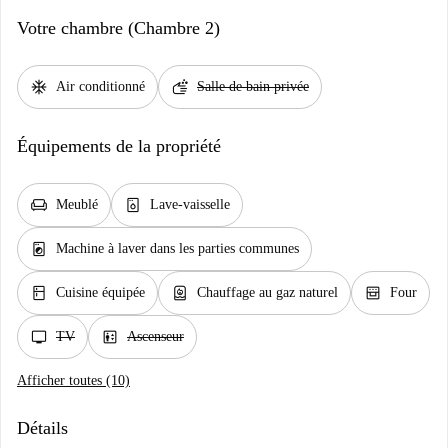
Votre chambre (Chambre 2)
ac_unit
soap
Air conditionné
Salle de bain privée
Équipements de la propriété
chair
dishwasher_gen
Meublé
Lave-vaisselle
local_laundry_service
Machine à laver dans les parties communes
kitchen
water_heater
oven_gen
Cuisine équipée
Chauffage au gaz naturel
Four
tv
elevator
TV
Ascenseur
Afficher toutes (10)
Détails