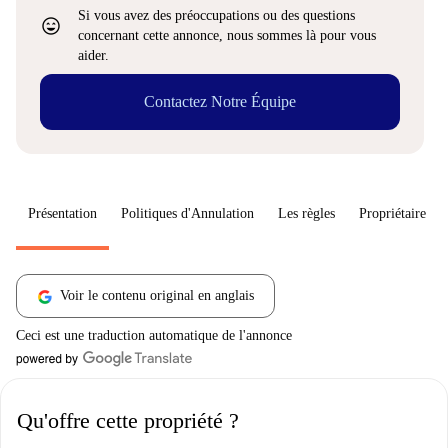
Si vous avez des préoccupations ou des questions
sentiment_very_satisfied
concernant cette annonce, nous sommes là pour vous
aider.
Contactez Notre Équipe
Présentation
Politiques d'Annulation
Les règles
Propriétaire
Voir le contenu original en anglais
Ceci est une traduction automatique de l'annonce
Qu'offre cette propriété ?