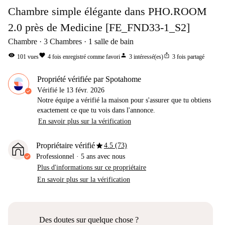
Chambre simple élégante dans PHO.ROOM
2.0 près de Medicine [FE_FND33-1_S2]
Chambre
3
Chambres
1
salle de bain
visibility
favorite
person
ios_share
101
vues
4
fois enregistré comme favori
3
intéressé(es)
3
fois partagé
Propriété vérifiée par Spotahome
Vérifié le
13 févr. 2026
Notre équipe a vérifié la maison pour s'assurer que tu obtiens
exactement ce que tu vois dans l'annonce.
En savoir plus sur la vérification
star
Propriétaire vérifié
4.5 (73)
Professionnel
·
5 ans
avec nous
Plus d'informations sur ce propriétaire
En savoir plus sur la vérification
Des doutes sur quelque chose ?