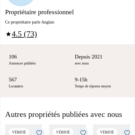
Propriétaire professionnel
Ce propriétaire parle Anglais
4.5 (73)
star
106
Depuis 2021
Annonces publiées
avec nous
567
9-15h
Locataires
Temps de réponse moyen
Autres propriétés publiées avec nous
VÉRIFIÉ
VÉRIFIÉ
VÉRIFIÉ