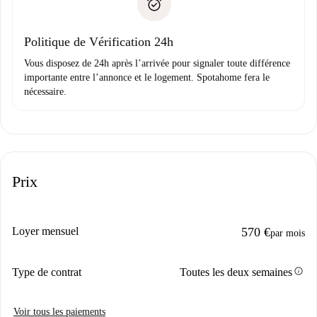
uniquement si aucun problème n'est signalé.
Justificatif de solvabilité
Domiciliation bancaire
Politique de Vérification 24h
Vous disposez de 24h après l’arrivée pour signaler toute différence
importante entre l’annonce et le logement. Spotahome fera le
nécessaire.
Prix
Loyer mensuel
570 €
par mois
info
Type de contrat
Toutes les deux semaines
Voir tous les paiements