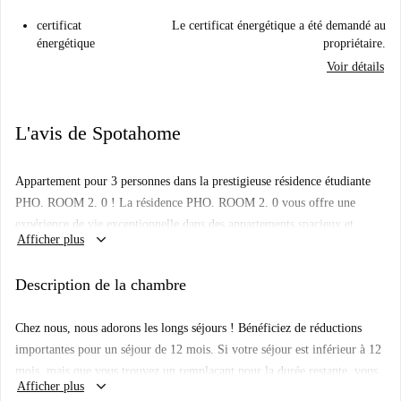
certificat
Le certificat énergétique a été demandé au
énergétique
propriétaire.
Voir détails
L'avis de Spotahome
Appartement pour 3 personnes dans la prestigieuse résidence étudiante
PHO. ROOM 2. 0 ! La résidence PHO. ROOM 2. 0 vous offre une
expérience de vie exceptionnelle dans des appartements spacieux et
keyboard_arrow_down
Afficher plus
modernes, idéaux pour 2 ou 3 colocataires. Découvrez un univers où
études et vie sociale se conjuguent harmonieusement. Nos espaces
Description de la chambre
communs sont spécialement conçus pour favoriser les échanges entre
jeunes et créer de précieuses opportunités de collaboration, vous
Chez nous, nous adorons les longs séjours ! Bénéficiez de réductions
permettant ainsi de profiter pleinement de votre expérience universitaire.
importantes pour un séjour de 12 mois. Si votre séjour est inférieur à 12
Un grand séjour, une cuisine équipée spacieuse, un ménage des espaces
mois, mais que vous trouvez un remplaçant pour la durée restante, vous
communs deux fois par semaine, un local à vélos sécurisé et un jardin
keyboard_arrow_down
Afficher plus
profiterez tous les deux de nos remises exceptionnelles. Demandez un
intérieur. PHO. ROOM 2. 0 met à votre disposition le Wi-Fi dans les