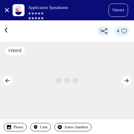
Application Spotahome
Ouvert
3
4
VÉRIFIÉ
Photos
Carte
Autres chambres