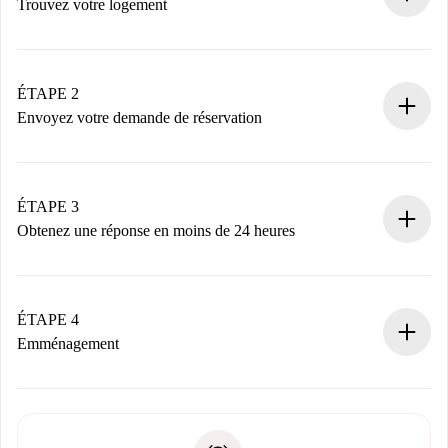
Trouvez votre logement
Processus de réservation 100% en ligne.
Logements et Propriétaires vérifiés.
Vous disposez à l’avance de toutes les informations
ÉTAPE 2
nécessaires.
Envoyez votre demande de réservation
Envoyez les informations essentielles sur votre profil et
votre mode de paiement.
Nous ne vous facturerons rien tant que le propriétaire
ÉTAPE 3
n’aura pas accepté.
Obtenez une réponse en moins de 24 heures
Le propriétaire dispose de 24 heures pour confirmer.
Si accepté, nous vous facturerons et vous mettrons en
contact avec le propriétaire.
ÉTAPE 4
Si refusé : aucun prélèvement et nous vous proposerons
Emménagement
d’autres options.
Accordez avec le propriétaire les détails de votre arrivée,
Documents requis si votre logement est «
Spotahome plus
remise des clés, etc.
».
Spotahome transférera le premier paiement au propriétaire
Pièce d’identité ou Passeport