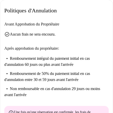
bien rangés, et les étagères vous offrent un espace de rangement
Politiques d'Annulation
supplémentaire.
INFORMATIONS ET RÉSERVATIONS :
Avant Approbation du Propriétaire
1) Contactez-nous via cette annonce.
check_circle
Aucun frais ne sera encouru.
2) Consultez votre boîte mail dans les 60 minutes. Vous recevrez le
planning des visites ou le lien pour réserver immédiatement.
Après approbation du propriétaire:
Remboursement intégral du paiement initial
en cas
d'annulation 60 jours ou plus avant l'arrivée
Remboursement de 50% du paiement initial
en cas
d'annulation entre 30 et 59 jours avant l'arrivée
Non remboursable
en cas d'annulation 29 jours ou moins
avant l'arrivée
error
Une fois qu'une réservation est confirmée, les frais de