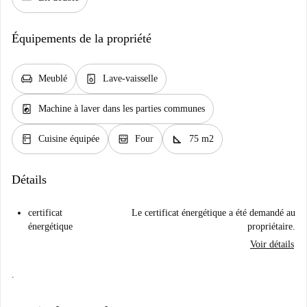
Équipements de la propriété
chair
dishwasher_gen
Meublé
Lave-vaisselle
local_laundry_service
Machine à laver dans les parties communes
kitchen
oven_gen
square_foot
Cuisine équipée
Four
75 m2
Détails
certificat
Le certificat énergétique a été demandé au
énergétique
propriétaire.
Voir détails
.