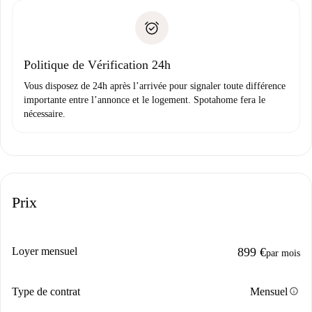
».
Spotahome transférera le premier paiement au propriétaire
Pièce d’identité ou Passeport
uniquement si aucun problème n'est signalé.
Justificatif de solvabilité
Domiciliation bancaire
Politique de Vérification 24h
Vous disposez de 24h après l’arrivée pour signaler toute différence
importante entre l’annonce et le logement. Spotahome fera le
nécessaire.
Prix
Loyer mensuel
899 €
par mois
info
Type de contrat
Mensuel