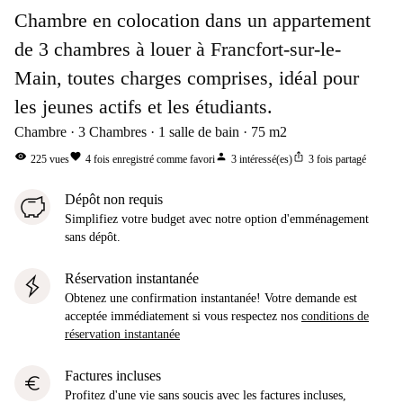
Chambre en colocation dans un appartement
de 3 chambres à louer à Francfort-sur-le-
Main, toutes charges comprises, idéal pour
les jeunes actifs et les étudiants.
Chambre
3
Chambres
1
salle de bain
75
m2
visibility
favorite
person
ios_share
225
vues
4
fois enregistré comme favori
3
intéressé(es)
3
fois partagé
Dépôt non requis
Simplifiez votre budget avec notre option d'emménagement
sans dépôt.
Réservation instantanée
Obtenez une confirmation instantanée! Votre demande est
acceptée immédiatement si vous respectez nos
conditions de
réservation instantanée
Factures incluses
euro
Profitez d'une vie sans soucis avec les factures incluses,