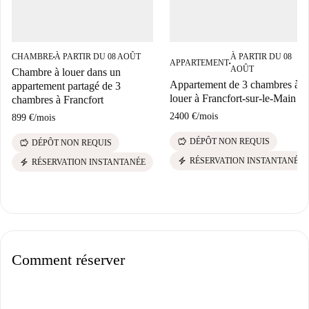
CHAMBRE
À PARTIR DU 08 AOÛT
À PARTIR DU 08
■
APPARTEMENT
■
AOÛT
Chambre à louer dans un
Appartement de 3 chambres à
appartement partagé de 3
louer à Francfort-sur-le-Main
chambres à Francfort
2400 €
/
mois
899 €
/
mois
savings
DÉPÔT NON REQUIS
savings
DÉPÔT NON REQUIS
electric_bolt
RÉSERVATION INSTANTANÉE
electric_bolt
RÉSERVATION INSTANTANÉE
Comment réserver