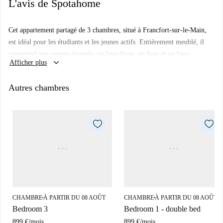
L'avis de Spotahome
Cet appartement partagé de 3 chambres, situé à Francfort-sur-le-Main,
est idéal pour les étudiants et les jeunes actifs. Entièrement meublé, il
comprend une cuisine équipée, un lave-linge, un four et un lave-
keyboard_arrow_down
Afficher plus
vaisselle. Toutes les charges (électricité, eau, gaz et Wi-Fi) sont
comprises. Les animaux et la cigarette sont interdits.
Autres chambres
Situé à Francfort-sur-le-Main, cet appartement bénéficie d'une proximité
avec de nombreux sites touristiques importants, tels que le
Regenbogenkreisel et le Frankfurter Engel. Vous profiterez également
d'un accès facile à des monuments culturels comme le A. Kirchner-
Denkmal et la Zeil. C'est un hébergement idéal pour découvrir la vie
trépidante de Francfort.
CHAMBRE
À PARTIR DU 08 AOÛT
CHAMBRE
À PARTIR DU 08 AOÛT
■
■
Bedroom 3
Bedroom 1 - double bed
899 €
/
mois
899 €
/
mois