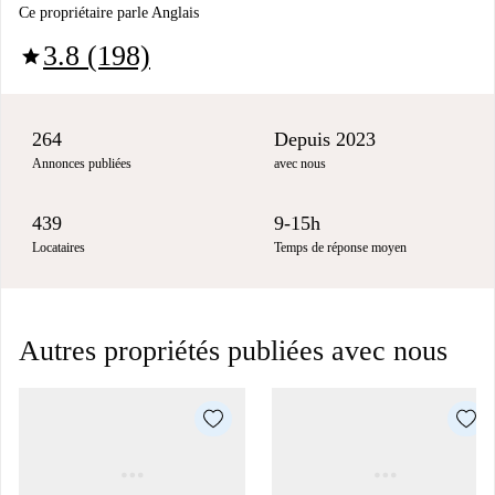
Ce propriétaire parle Anglais
3.8 (198)
star
264
Depuis 2023
Annonces publiées
avec nous
439
9-15h
Locataires
Temps de réponse moyen
Autres propriétés publiées avec nous