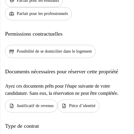
school
Parfait pour les étudiants
business_center
Parfait pour les professionnels
Permissions contractuelles
credit_score
Possibilité de se domicilier dans le logement
Documents nécessaires pour réserver cette propriété
Ayez ces documents prêts pour l'étape suivante de votre
candidature. Sans eux, la réservation ne peut être complétée.
description
description
Justificatif de revenus
Pièce d’identité
Type de contrat