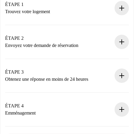
ÉTAPE 1
Trouvez votre logement
Processus de réservation 100% en ligne.
Logements et Propriétaires vérifiés.
Vous disposez à l’avance de toutes les informations
ÉTAPE 2
nécessaires.
Envoyez votre demande de réservation
Envoyez les informations essentielles sur votre profil et
votre mode de paiement.
Nous ne vous facturerons rien tant que le propriétaire
ÉTAPE 3
n’aura pas accepté.
Obtenez une réponse en moins de 24 heures
Le propriétaire dispose de 24 heures pour confirmer.
Si accepté, nous vous facturerons et vous mettrons en
contact avec le propriétaire.
ÉTAPE 4
Si refusé : aucun prélèvement et nous vous proposerons
Emménagement
d’autres options.
Accordez avec le propriétaire les détails de votre arrivée,
Documents requis si votre logement est «
Spotahome plus
remise des clés, etc.