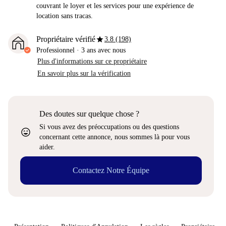
couvrant le loyer et les services pour une expérience de
location sans tracas.
star
Propriétaire vérifié
3.8 (198)
Professionnel
·
3 ans
avec nous
Plus d'informations sur ce propriétaire
En savoir plus sur la vérification
Des doutes sur quelque chose ?
Si vous avez des préoccupations ou des questions
sentiment_very_satisfied
concernant cette annonce, nous sommes là pour vous
aider.
Contactez Notre Équipe