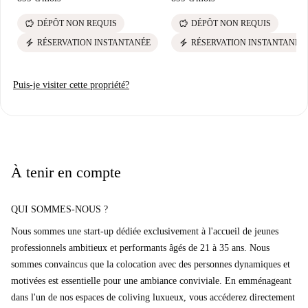
savings
savings
DÉPÔT NON REQUIS
DÉPÔT NON REQUIS
electric_bolt
electric_bolt
RÉSERVATION INSTANTANÉE
RÉSERVATION INSTANTANÉE
Puis-je visiter cette propriété?
À tenir en compte
QUI SOMMES-NOUS ?
Nous sommes une start-up dédiée exclusivement à l'accueil de jeunes
professionnels ambitieux et performants âgés de 21 à 35 ans. Nous
sommes convaincus que la colocation avec des personnes dynamiques et
motivées est essentielle pour une ambiance conviviale. En emménageant
dans l'un de nos espaces de coliving luxueux, vous accéderez directement