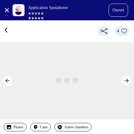
Application Spotahome
Ouvert
3
4
Photos
Carte
Autres chambres