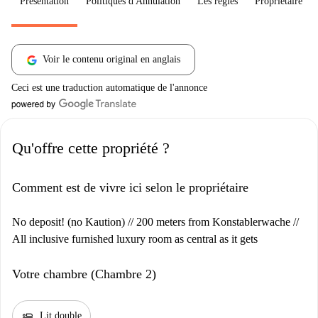
Présentation
Politiques d'Annulation
Les règles
Propriétaire
Voir le contenu original en anglais
Ceci est une traduction automatique de l'annonce
Qu'offre cette propriété ?
Comment est de vivre ici selon le propriétaire
No deposit! (no Kaution) // 200 meters from Konstablerwache //
All inclusive furnished luxury room as central as it gets
Votre chambre (Chambre 2)
airline_seat_flat
Lit double