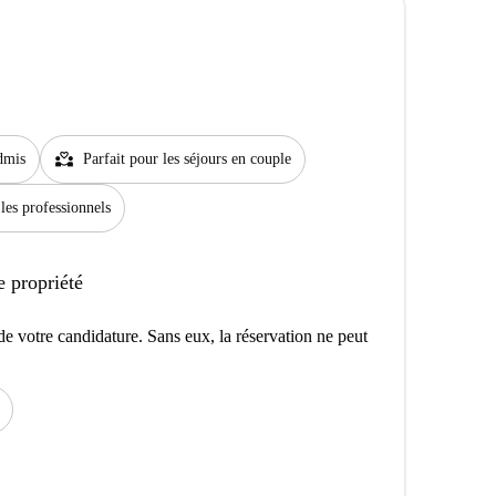
partner_heart
dmis
Parfait pour les séjours en couple
 les professionnels
e propriété
e votre candidature. Sans eux, la réservation ne peut