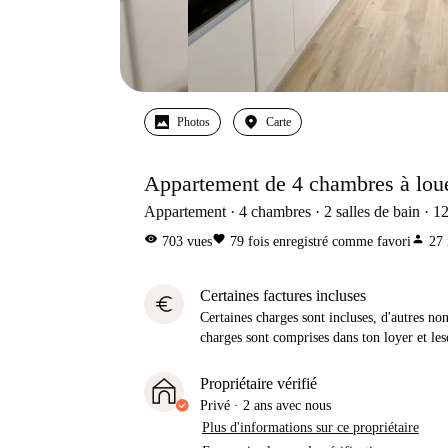
Photos
Carte
Appartement de 4 chambres à lou
Appartement
4
chambres
2
salles de bain
1
visibility
favorite
person
703
vues
79
fois enregistré comme favori
27
Certaines factures incluses
euro
Certaines charges sont incluses, d'autres no
charges sont comprises dans ton loyer et les
Propriétaire vérifié
Privé
·
2 ans
avec nous
Plus d'informations sur ce propriétaire