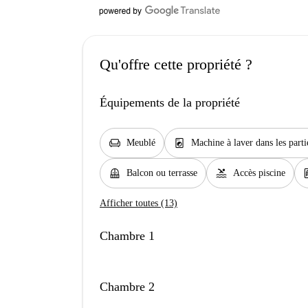
Qu'offre cette propriété ?
Équipements de la propriété
chair
local_laundry_service
Meublé
Machine à laver dans les par
balcony
pool
ga
Balcon ou terrasse
Accès piscine
Afficher toutes (13)
Chambre 1
Chambre 2