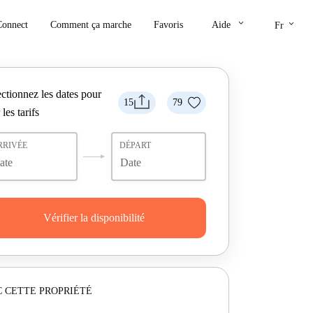
keyboard_arrow_down
keyboard_arrow_down
Connect
Comment ça marche
Favoris
Aide
Fr
ctionnez les dates pour
15
79
 les tarifs
RRIVÉE
DÉPART
Vérifier la disponibilité
 CETTE PROPRIÉTÉ