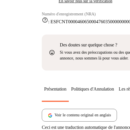
En savoir plus sur la vérification
Numéro d'enregistrement (NRA)
help
:
ESFCNT000046065000476035000000000
Des doutes sur quelque chose ?
sentiment_very_satisfied
Si vous avez des préoccupations ou des que
annonce, nous sommes là pour vous aider.
Présentation
Politiques d'Annulation
Les rè
Voir le contenu original en anglais
Ceci est une traduction automatique de l'annonc