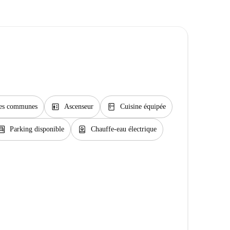
elevator
kitchen
ties communes
Ascenseur
Cuisine équipée
rage
water_heater
Parking disponible
Chauffe-eau électrique