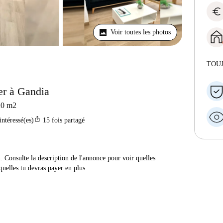
euro
Voir toutes les photos
TOU
er à Gandia
20
m2
ios_share
intéressé(es)
15
fois partagé
n. Consulte la description de l'annonce pour voir quelles
quelles tu devras payer en plus.