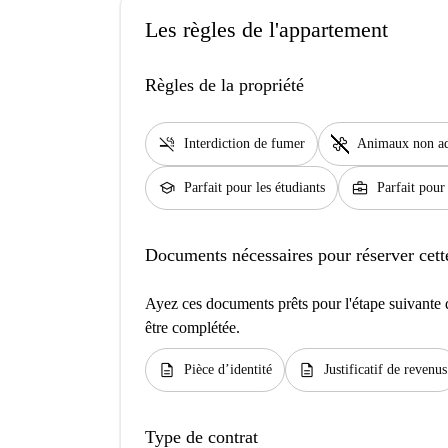
Les règles de l'appartement
Règles de la propriété
smoke_free
pet_supplies
Interdiction de fumer
Animaux non a
school
business_center
Parfait pour les étudiants
Parfait pour
Documents nécessaires pour réserver cett
Ayez ces documents prêts pour l'étape suivante d
être complétée.
description
description
Pièce d’identité
Justificatif de revenus
Type de contrat