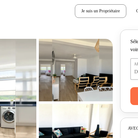
Je suis un Propriétaire
Séle
voir
A
AVEC