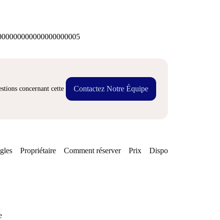
00000000000000000005
Contactez Notre Équipe
stions concernant cette
gles
Propriétaire
Comment réserver
Prix
Disponibilités
e