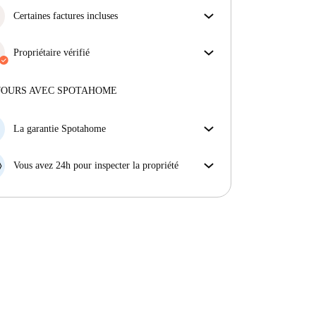
Certaines factures incluses
Certaines charges sont incluses, d'autres non.
Consulte la description de l'annonce pour voir
Propriétaire vérifié
quelles charges sont comprises dans ton loyer et
Privé
·
2 ans
avec nous
lesquelles tu devras payer en plus.
Plus d'informations sur ce propriétaire
JOURS AVEC SPOTAHOME
En savoir plus sur la vérification
La garantie Spotahome
Si le propriétaire annule votre réservation sans
préavis, nous allons soit (A) vous payer une chambre
Vous avez 24h pour inspecter la propriété
d'hôtel et vous aider à trouver un autre logement,
Si le bien ne correspond pas exactement à l'annonce
soit (B) vous rembourser en totalité.
que vous avez vue sur Spotahome, veuillez nous le
faire savoir dans les 24 heures suivant votre arrivée
afin que nous puissions trouver une solution.