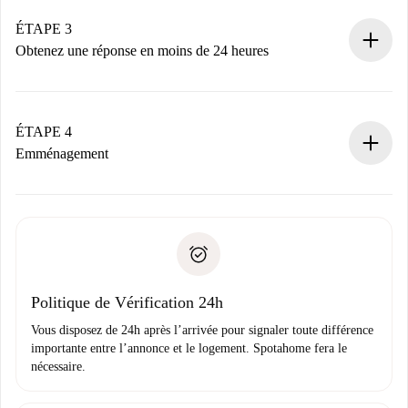
votre mode de paiement.
Nous ne vous facturerons rien tant que le propriétaire
ÉTAPE 3
n’aura pas accepté.
Obtenez une réponse en moins de 24 heures
Le propriétaire dispose de 24 heures pour confirmer.
Si accepté, nous vous facturerons et vous mettrons en
contact avec le propriétaire.
ÉTAPE 4
Si refusé : aucun prélèvement et nous vous proposerons
Emménagement
d’autres options.
Accordez avec le propriétaire les détails de votre arrivée,
Documents requis si votre logement est «
Spotahome plus
remise des clés, etc.
».
Spotahome transférera le premier paiement au propriétaire
Pièce d’identité ou Passeport
uniquement si aucun problème n'est signalé.
Justificatif de solvabilité
Domiciliation bancaire
Politique de Vérification 24h
Vous disposez de 24h après l’arrivée pour signaler toute différence
importante entre l’annonce et le logement. Spotahome fera le
nécessaire.