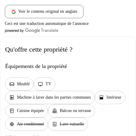
Voir le contenu original en anglais
Ceci est une traduction automatique de l'annonce
Qu'offre cette propriété ?
Équipements de la propriété
chair
tv
Meublé
TV
local_laundry_service
window_open
Machine à laver dans les parties communes
Intérieur
kitchen
balcony
Cuisine équipée
Balcon ou terrasse
ac_unit
dishwasher_gen
Air conditionné
Lave-vaisselle