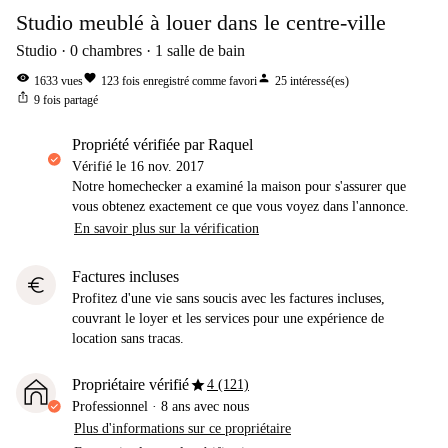
Studio meublé à louer dans le centre-ville
Studio
0
chambres
1
salle de bain
visibility
favorite
person
1633
vues
123
fois enregistré comme favori
25
intéressé(es)
ios_share
9
fois partagé
propriété vérifiée par Raquel
Vérifié le
16 nov. 2017
Notre homechecker a examiné la maison pour s'assurer que
vous obtenez exactement ce que vous voyez dans l'annonce.
En savoir plus sur la vérification
Factures incluses
euro
Profitez d'une vie sans soucis avec les factures incluses,
couvrant le loyer et les services pour une expérience de
location sans tracas.
star
Propriétaire vérifié
4 (121)
Professionnel
·
8 ans
avec nous
Plus d'informations sur ce propriétaire