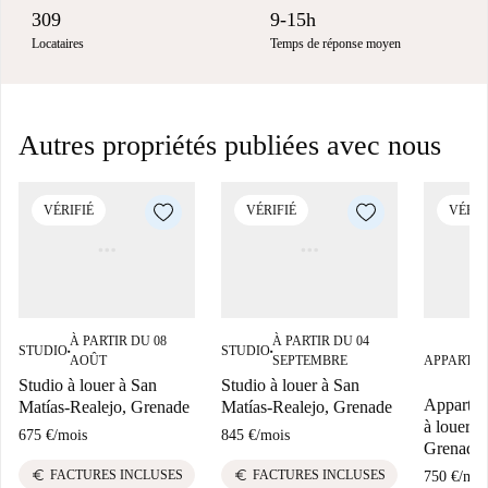
309
9-15h
Locataires
Temps de réponse moyen
Autres propriétés publiées avec nous
VÉRIFIÉ
VÉRIFIÉ
VÉRIF
À PARTIR DU 08
À PARTIR DU 04
STUDIO
STUDIO
■
■
AOÛT
SEPTEMBRE
APPARTE
Studio à louer à San
Studio à louer à San
Appartem
Matías-Realejo, Grenade
Matías-Realejo, Grenade
à louer à
675 €
/
mois
845 €
/
mois
Grenade
euro
euro
FACTURES INCLUSES
FACTURES INCLUSES
750 €
/
moi