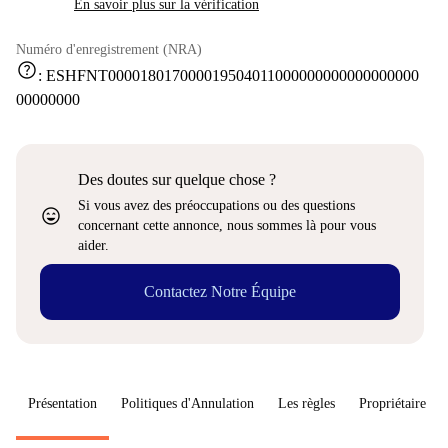
En savoir plus sur la vérification
Numéro d'enregistrement (NRA)
help
:
ESHFNT000018017000019504011000000000000000000
00000000
Des doutes sur quelque chose ?
Si vous avez des préoccupations ou des questions
sentiment_very_satisfied
concernant cette annonce, nous sommes là pour vous
aider.
Contactez Notre Équipe
Présentation
Politiques d'Annulation
Les règles
Propriétaire