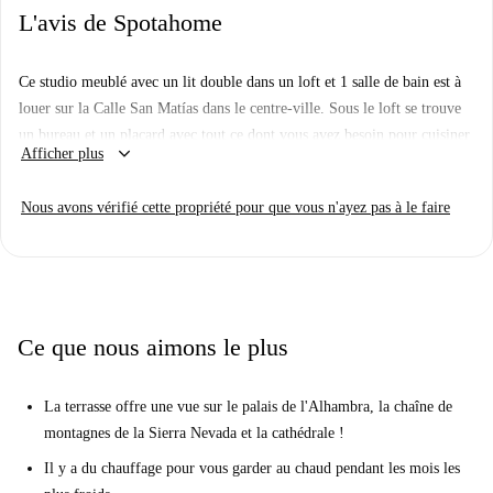
L'avis de Spotahome
Ce studio meublé avec un lit double dans un loft et 1 salle de bain est à
louer sur la Calle San Matías dans le centre-ville. Sous le loft se trouve
un bureau et un placard avec tout ce dont vous avez besoin pour cuisiner
keyboard_arrow_down
Afficher plus
dans la cuisine équipée. La salle de bain est également bien équipée avec
une douche, des toilettes et un lavabo.
Nous avons vérifié cette propriété pour que vous n'ayez pas à le faire
L'université de Grenade se trouve à seulement 20 minutes à pied ou un
peu plus de 10 minutes en bus. Alhambra est également à distance de
marche à seulement 15 minutes à pied. Plus près de l'appartement, vous
trouverez un supermarché et quelques restaurants.
Ce que nous aimons le plus
La terrasse offre une vue sur le palais de l'Alhambra, la chaîne de
montagnes de la Sierra Nevada et la cathédrale !
Il y a du chauffage pour vous garder au chaud pendant les mois les