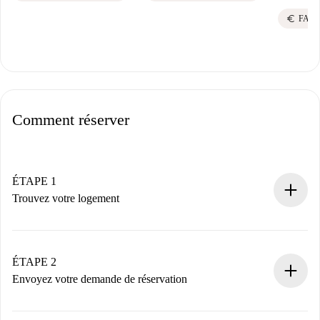
euro
FACT
Comment réserver
ÉTAPE 1
Trouvez votre logement
Processus de réservation 100% en ligne.
Logements et Propriétaires vérifiés.
Vous disposez à l’avance de toutes les informations
ÉTAPE 2
nécessaires.
Envoyez votre demande de réservation
Envoyez les informations essentielles sur votre profil et