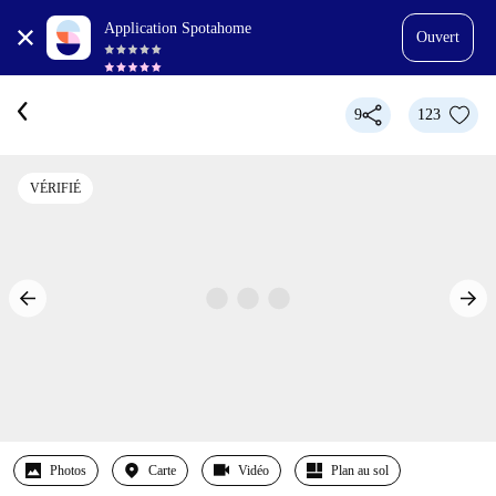
Application Spotahome
Ouvert
9
123
VÉRIFIÉ
Photos
Carte
Vidéo
Plan au sol