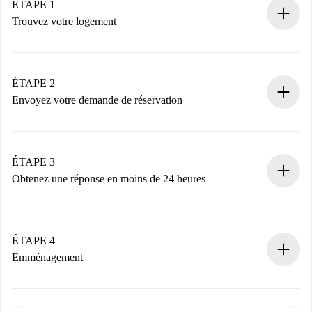
ÉTAPE 1
Trouvez votre logement
Processus de réservation 100% en ligne.
Logements et Propriétaires vérifiés.
Vous disposez à l’avance de toutes les informations
ÉTAPE 2
nécessaires.
Envoyez votre demande de réservation
Envoyez les informations essentielles sur votre profil et
votre mode de paiement.
Nous ne vous facturerons rien tant que le propriétaire
ÉTAPE 3
n’aura pas accepté.
Obtenez une réponse en moins de 24 heures
Le propriétaire dispose de 24 heures pour confirmer.
Si accepté, nous vous facturerons et vous mettrons en
contact avec le propriétaire.
ÉTAPE 4
Si refusé : aucun prélèvement et nous vous proposerons
Emménagement
d’autres options.
Accordez avec le propriétaire les détails de votre arrivée,
Documents requis si votre logement est «
Spotahome plus
remise des clés, etc.
».