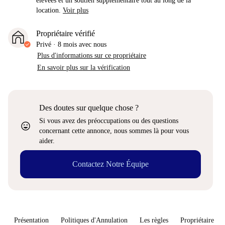
élevées et un soutien supplémentaire tout au long de la
location.
Voir plus
Propriétaire vérifié
Privé
·
8 mois
avec nous
Plus d'informations sur ce propriétaire
En savoir plus sur la vérification
Des doutes sur quelque chose ?
Si vous avez des préoccupations ou des questions
sentiment_very_satisfied
concernant cette annonce, nous sommes là pour vous
aider.
Contactez Notre Équipe
Présentation
Politiques d'Annulation
Les règles
Propriétaire