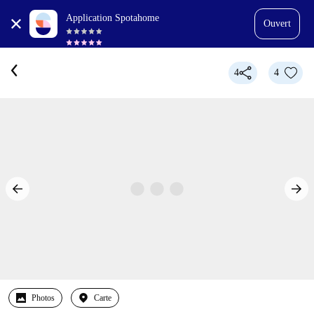
Application Spotahome
Ouvert
4
4
Photos
Carte