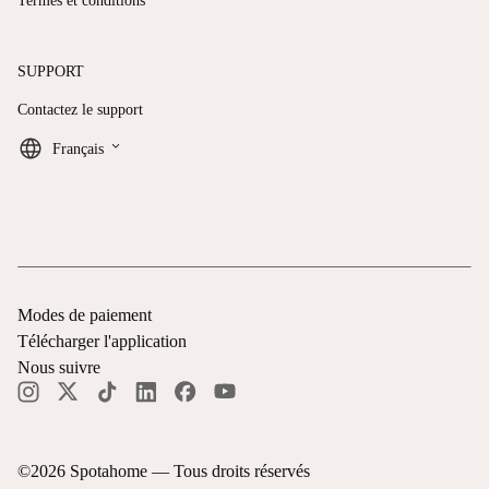
Termes et conditions
SUPPORT
Contactez le support
keyboard_arrow_down
Français
Modes de paiement
Télécharger l'application
Nous suivre
©
2026
Spotahome —
Tous droits réservés