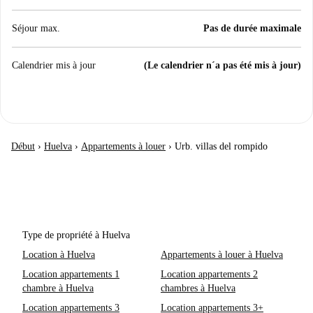
Séjour max.
Pas de durée maximale
Calendrier mis à jour
(Le calendrier n´a pas été mis à jour)
Début
›
Huelva
›
Appartements à louer
›
Urb. villas del rompido
Type de propriété à Huelva
Location à Huelva
Appartements à louer à Huelva
Location appartements 1
Location appartements 2
chambre à Huelva
chambres à Huelva
Location appartements 3
Location appartements 3+