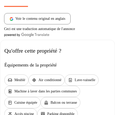
Voir le contenu original en anglais
Ceci est une traduction automatique de l'annonce
Qu'offre cette propriété ?
Équipements de la propriété
chair
ac_unit
dishwasher_gen
Meublé
Air conditionné
Lave-vaisselle
local_laundry_service
Machine à laver dans les parties communes
kitchen
balcony
Cuisine équipée
Balcon ou terrasse
pool
garage
Accès piscine
Parking disponible