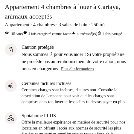
Appartement 4 chambres à louer à Cartaya,
animaux acceptés
Appartement
4
chambres
3
salles de bain
250
m2
visibility
favorite
person
ios_share
161
vues
4
fois enregistré comme favori
4
intéressé(es)
4
fois partagé
Caution protégée
lock
Nous sommes là pour vous aider ! Si votre propriétaire
ne procède pas au remboursement de votre cation, nous
nous en chargerons.
Plus d'informations
Certaines factures incluses
euro
Certaines charges sont incluses, d'autres non. Consulte la
description de l'annonce pour voir quelles charges sont
comprises dans ton loyer et lesquelles tu devras payer en plus.
Spotahome PLUS
Offre la meilleure expérience en matière de sécurité pour nos
locataires en offrant l'accès aux normes de sécurité les plus