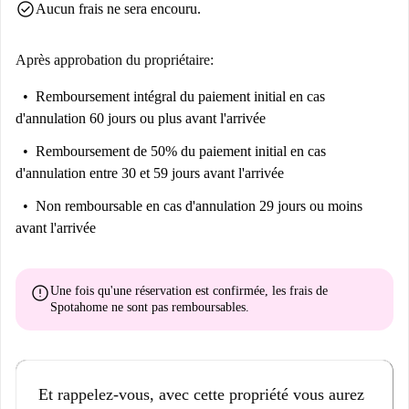
check_circle
Aucun frais ne sera encouru.
richesse culturelle et son atmosphère chaleureuse. Grâce à ces atouts, cet
appartement vous offre une expérience de vie exceptionnelle dans un
cadre idyllique.
Après approbation du propriétaire:
Remboursement intégral du paiement initial
en cas
d'annulation 60 jours ou plus avant l'arrivée
Remboursement de 50% du paiement initial
en cas
d'annulation entre 30 et 59 jours avant l'arrivée
Non remboursable
en cas d'annulation 29 jours ou moins
avant l'arrivée
error
Une fois qu'une réservation est confirmée, les frais de
Spotahome
ne sont pas remboursables
.
Et rappelez-vous, avec cette propriété vous aurez