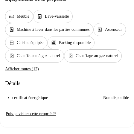
chair
dishwasher_gen
Meublé
Lave-vaisselle
local_laundry_service
elevator
Machine à laver dans les parties communes
Ascenseur
kitchen
garage
Cuisine équipée
Parking disponible
water_heater
water_heater
Chauffe-eau à gaz naturel
Chauffage au gaz naturel
Afficher toutes (12)
Détails
certificat énergétique
Non disponible
Puis-je visiter cette propriété?