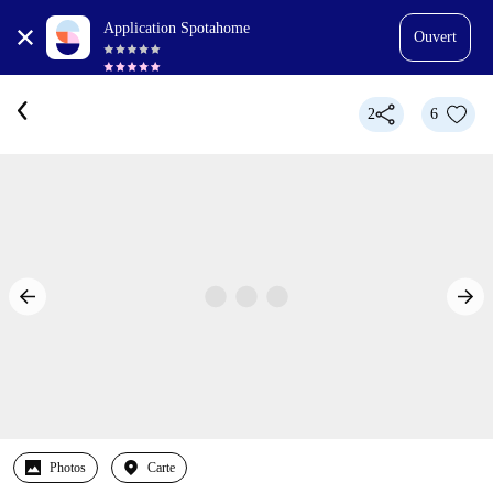
Application Spotahome
Ouvert
2
6
Photos
Carte