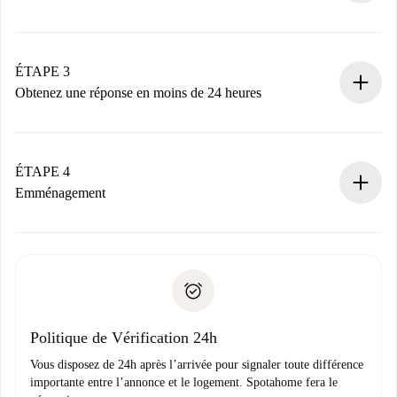
Envoyez les informations essentielles sur votre profil et
votre mode de paiement.
Nous ne vous facturerons rien tant que le propriétaire
ÉTAPE 3
n’aura pas accepté.
Obtenez une réponse en moins de 24 heures
Le propriétaire dispose de 24 heures pour confirmer.
Si accepté, nous vous facturerons et vous mettrons en
contact avec le propriétaire.
ÉTAPE 4
Si refusé : aucun prélèvement et nous vous proposerons
Emménagement
d’autres options.
Accordez avec le propriétaire les détails de votre arrivée,
Documents requis si votre logement est «
Spotahome plus
remise des clés, etc.
».
Spotahome transférera le premier paiement au propriétaire
Pièce d’identité ou Passeport
uniquement si aucun problème n'est signalé.
Justificatif de solvabilité
Domiciliation bancaire
Politique de Vérification 24h
Vous disposez de 24h après l’arrivée pour signaler toute différence
importante entre l’annonce et le logement. Spotahome fera le