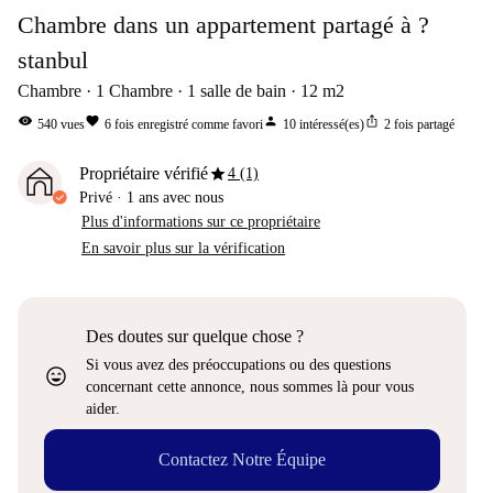
Chambre dans un appartement partagé à ?
stanbul
Chambre
1
Chambre
1
salle de bain
12
m2
visibility
favorite
person
ios_share
540
vues
6
fois enregistré comme favori
10
intéressé(es)
2
fois partagé
star
Propriétaire vérifié
4 (1)
Privé
·
1 ans
avec nous
Plus d'informations sur ce propriétaire
En savoir plus sur la vérification
Des doutes sur quelque chose ?
Si vous avez des préoccupations ou des questions
sentiment_very_satisfied
concernant cette annonce, nous sommes là pour vous
aider.
Contactez Notre Équipe