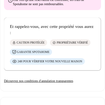
error
Spotahome
ne sont pas remboursables
.
Et rappelez-vous, avec cette propriété vous aurez
:
lock
check_circle
CAUTION PROTÉGÉE
PROPRIÉTAIRE VÉRIFIÉ
GARANTIE SPOTAHOME
24H POUR VÉRIFIER VOTRE NOUVELLE MAISON
Découvrez nos conditions d'annulation transparentes