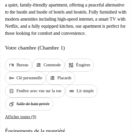
a quiet, family-friendly apartment, offering a peaceful alternative
to the hustle and bustle of hotels and hostels. Fully furnished with
modern amenities including high-speed internet, a smart TV with
Netflix, and a fully equipped kitchen, our apartment is perfect for
those looking for comfort and convenience.
Votre chambre (Chambre 1)
desk
dresser
shelves
Bureau
Commode
Étagères
key
dresser
Clé personnelle
Placards
window_closed
airline_seat_flat
Fenêtre avec vue sur la rue
Lit simple
soap
Salle de bain privée
Afficher toutes (9)
Équipements de la propriété