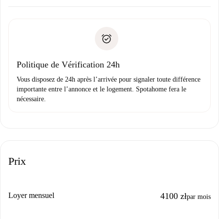
Accordez avec le propriétaire les détails de votre arrivée,
Documents requis si votre logement est «
Spotahome plus
remise des clés, etc.
».
Spotahome transférera le premier paiement au propriétaire
Pièce d’identité ou Passeport
uniquement si aucun problème n'est signalé.
Justificatif de solvabilité
Domiciliation bancaire
Politique de Vérification 24h
Vous disposez de 24h après l’arrivée pour signaler toute différence
importante entre l’annonce et le logement. Spotahome fera le
nécessaire.
Prix
Loyer mensuel
4100 zł
par mois