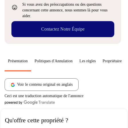
Si vous avez des préoccupations ou des questions
sentiment_very_satisfied
concernant cette annonce, nous sommes là pour vous
aider.
Contactez Notre Équipe
Présentation
Politiques d'Annulation
Les règles
Propriétaire
Voir le contenu original en anglais
Ceci est une traduction automatique de l'annonce
Qu'offre cette propriété ?