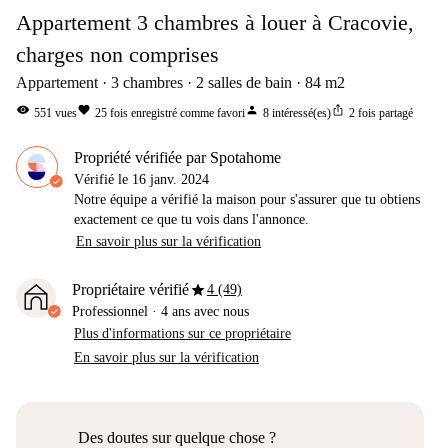
Appartement 3 chambres à louer à Cracovie,
charges non comprises
Appartement
3
chambres
2
salles de bain
84
m2
visibility
favorite
person
ios_share
551
vues
25
fois enregistré comme favori
8
intéressé(es)
2
fois partagé
Propriété vérifiée par Spotahome
Vérifié le
16 janv. 2024
Notre équipe a vérifié la maison pour s'assurer que tu obtiens
exactement ce que tu vois dans l'annonce.
En savoir plus sur la vérification
star
Propriétaire vérifié
4 (49)
Professionnel
·
4 ans
avec nous
Plus d'informations sur ce propriétaire
En savoir plus sur la vérification
Des doutes sur quelque chose ?