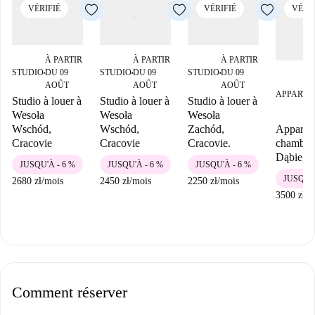
VÉRIFIÉ
VÉRIFIÉ
VÉRIF
À PARTIR
À PARTIR
À PARTIR
STUDIO
DU 09
STUDIO
DU 09
STUDIO
DU 09
■
■
■
AOÛT
AOÛT
AOÛT
APPARTE
Studio à louer à
Studio à louer à
Studio à louer à
Wesoła
Wesoła
Wesoła
Apparte
Wschód,
Wschód,
Zachód,
chambres
Cracovie
Cracovie
Cracovie.
Dąbie, C
JUSQU'À - 6 %
JUSQU'À - 6 %
JUSQU'À - 6 %
JUSQU'À
2680 zł
/
mois
2450 zł
/
mois
2250 zł
/
mois
3500 zł
/
m
Comment réserver