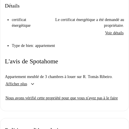
Détails
certificat
Le certificat énergétique a été demandé au
énergétique
propriétaire.
Voir détails
Type de bien: appartement
L'avis de Spotahome
Appartement meublé de 3 chambres à louer sur R. Tomás Ribeiro.
keyboard_arrow_down
Afficher plus
Nous avons vérifié cette propriété pour que vous n'ayez pas à le faire