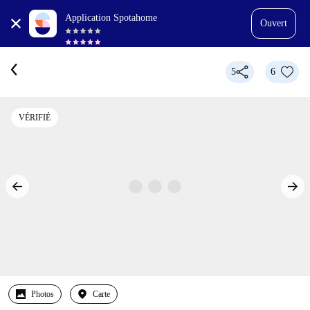
Application Spotahome
Ouvert
5
6
VÉRIFIÉ
Photos
Carte