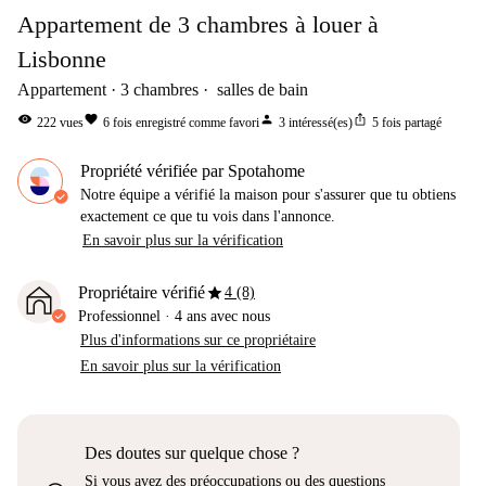
Appartement de 3 chambres à louer à
Lisbonne
Appartement
3
chambres
salles de bain
visibility
favorite
person
ios_share
222
vues
6
fois enregistré comme favori
3
intéressé(es)
5
fois partagé
Propriété vérifiée par Spotahome
Notre équipe a vérifié la maison pour s'assurer que tu obtiens
exactement ce que tu vois dans l'annonce.
En savoir plus sur la vérification
star
Propriétaire vérifié
4 (8)
Professionnel
·
4 ans
avec nous
Plus d'informations sur ce propriétaire
En savoir plus sur la vérification
Des doutes sur quelque chose ?
Si vous avez des préoccupations ou des questions