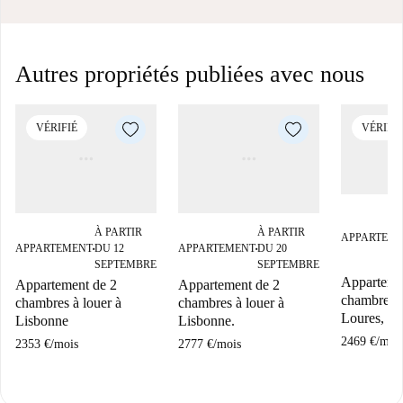
Autres propriétés publiées avec nous
VÉRIFIÉ
VÉRIFIÉ
À PARTIR
À PARTIR
APPARTEM
APPARTEMENT
DU 12
APPARTEMENT
DU 20
■
■
SEPTEMBRE
SEPTEMBRE
Apparteme
Appartement de 2
Appartement de 2
chambre à 
chambres à louer à
chambres à louer à
Loures, L
Lisbonne
Lisbonne.
2469 €
/
moi
2353 €
/
mois
2777 €
/
mois