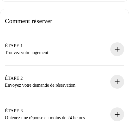
Comment réserver
ÉTAPE 1
Trouvez votre logement
Processus de réservation 100% en ligne.
Logements et Propriétaires vérifiés.
Vous disposez à l’avance de toutes les informations
ÉTAPE 2
nécessaires.
Envoyez votre demande de réservation
Envoyez les informations essentielles sur votre profil et
votre mode de paiement.
Nous ne vous facturerons rien tant que le propriétaire
ÉTAPE 3
n’aura pas accepté.
Obtenez une réponse en moins de 24 heures