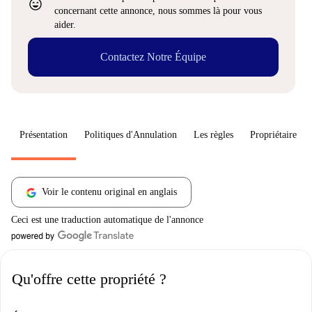
sentiment_very_satisfied
concernant cette annonce, nous sommes là pour vous
aider.
Contactez Notre Équipe
Présentation
Politiques d'Annulation
Les règles
Propriétaire
Voir le contenu original en anglais
Ceci est une traduction automatique de l'annonce
Qu'offre cette propriété ?