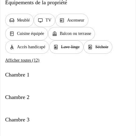
Équipements de la propriété
chair
tv
elevator
Meublé
TV
Ascenseur
kitchen
balcony
Cuisine équipée
Balcon ou terrasse
accessible
local_laundry_service
local_laundry_service
Accès handicapé
Lave-linge
Séchoir
Afficher toutes (12)
Chambre 1
Chambre 2
Chambre 3