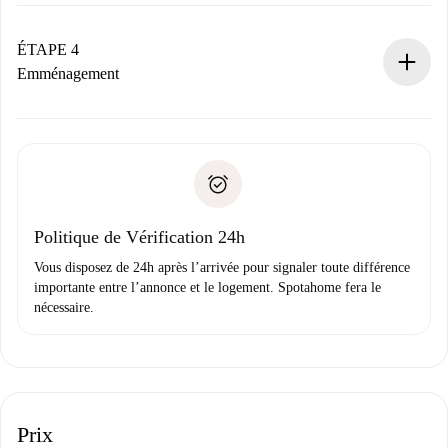
Le propriétaire dispose de 24 heures pour confirmer.
Si accepté, nous vous facturerons et vous mettrons en
contact avec le propriétaire.
ÉTAPE 4
Si refusé : aucun prélèvement et nous vous proposerons
Emménagement
d’autres options.
Accordez avec le propriétaire les détails de votre arrivée,
Documents requis si votre logement est «
Spotahome plus
remise des clés, etc.
».
Spotahome transférera le premier paiement au propriétaire
Pièce d’identité ou Passeport
uniquement si aucun problème n'est signalé.
Justificatif de solvabilité
Domiciliation bancaire
Politique de Vérification 24h
Vous disposez de 24h après l’arrivée pour signaler toute différence
importante entre l’annonce et le logement. Spotahome fera le
nécessaire.
Prix