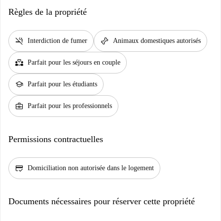
Règles de la propriété
smoke_free
pet_supplies
Interdiction de fumer
Animaux domestiques autorisés
partner_heart
Parfait pour les séjours en couple
school
Parfait pour les étudiants
business_center
Parfait pour les professionnels
Permissions contractuelles
credit_score
Domiciliation non autorisée dans le logement
Documents nécessaires pour réserver cette propriété