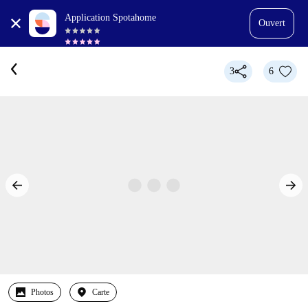
Application Spotahome
Ouvert
3
6
Photos
Carte