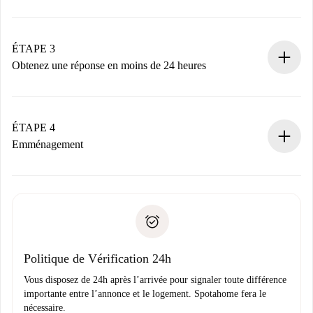
Envoyez les informations essentielles sur votre profil et
votre mode de paiement.
Nous ne vous facturerons rien tant que le propriétaire
ÉTAPE 3
n’aura pas accepté.
Obtenez une réponse en moins de 24 heures
Le propriétaire dispose de 24 heures pour confirmer.
Si accepté, nous vous facturerons et vous mettrons en
contact avec le propriétaire.
ÉTAPE 4
Si refusé : aucun prélèvement et nous vous proposerons
Emménagement
d’autres options.
Accordez avec le propriétaire les détails de votre arrivée,
Documents requis si votre logement est «
Spotahome plus
remise des clés, etc.
».
Spotahome transférera le premier paiement au propriétaire
Pièce d’identité ou Passeport
uniquement si aucun problème n'est signalé.
Justificatif de solvabilité
Domiciliation bancaire
Politique de Vérification 24h
Vous disposez de 24h après l’arrivée pour signaler toute différence
importante entre l’annonce et le logement. Spotahome fera le
nécessaire.