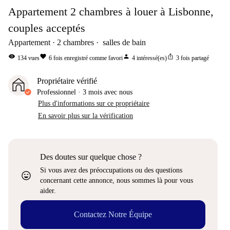
Appartement 2 chambres à louer à Lisbonne,
couples acceptés
Appartement
2
chambres
salles de bain
visibility
favorite
person
ios_share
134
vues
6
fois enregistré comme favori
4
intéressé(es)
3
fois partagé
Propriétaire vérifié
Professionnel
·
3 mois
avec nous
Plus d'informations sur ce propriétaire
En savoir plus sur la vérification
Des doutes sur quelque chose ?
Si vous avez des préoccupations ou des questions
sentiment_very_satisfied
concernant cette annonce, nous sommes là pour vous
aider.
Contactez Notre Équipe