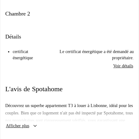
Chambre 2
Détails
certificat
Le certificat énergétique a été demandé au
énergétique
propriétaire.
Voir détails
L'avis de Spotahome
Découvrez un superbe appartement T3 à louer à Lisbonne, idéal pour les
couples. Bien que ce logement n'ait pas été inspecté par Spotahome, tous
nos propriétaires sont rigoureusement vérifiés, vous garantissant une
keyboard_arrow_down
Afficher plus
location sûre et fiable.
Cet appartement est situé à proximité de sites incontournables tels que le