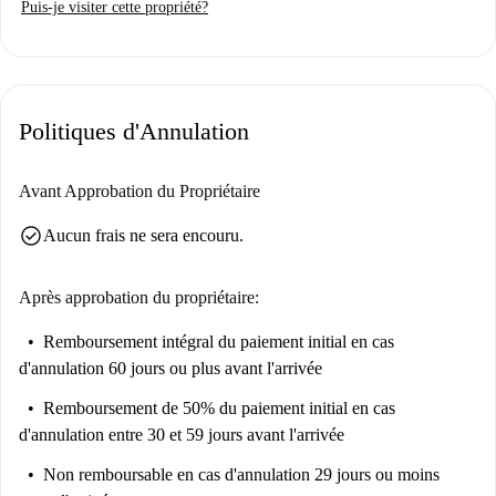
Puis-je visiter cette propriété?
Chafariz do Largo da Paz, le Jardin botanique d'Ajuda et le Palais
d'Ajuda, tous accessibles à pied. Ne manquez pas cette opportunité de
faire de cet appartement votre prochain chez-vous à Lisbonne !
Politiques d'Annulation
Avant Approbation du Propriétaire
check_circle
Aucun frais ne sera encouru.
Après approbation du propriétaire:
Remboursement intégral du paiement initial
en cas
d'annulation 60 jours ou plus avant l'arrivée
Remboursement de 50% du paiement initial
en cas
d'annulation entre 30 et 59 jours avant l'arrivée
Non remboursable
en cas d'annulation 29 jours ou moins