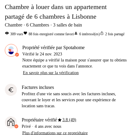
Chambre à louer dans un appartement
partagé de 6 chambres à Lisbonne
Chambre
6
Chambres
3
salles de bain
visibility
favorite
person
ios_share
309
vues
88
fois enregistré comme favori
6
intéressé(es)
2
fois partagé
Propriété vérifiée par Spotahome
Vérifié le
24 nov. 2023
Notre équipe a vérifié la maison pour s'assurer que tu obtiens
exactement ce que tu vois dans l'annonce.
En savoir plus sur la vérification
Factures incluses
euro
Profitez d'une vie sans soucis avec les factures incluses,
couvrant le loyer et les services pour une expérience de
location sans tracas.
star
Propriétaire vérifié
3.8 (49)
Privé
·
4 ans
avec nous
Plus d'informations sur ce propriétaire