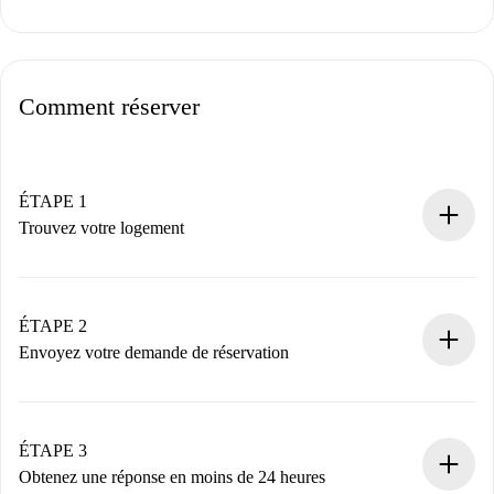
Comment réserver
ÉTAPE 1
Trouvez votre logement
Processus de réservation 100% en ligne.
Logements et Propriétaires vérifiés.
Vous disposez à l’avance de toutes les informations
ÉTAPE 2
nécessaires.
Envoyez votre demande de réservation
Envoyez les informations essentielles sur votre profil et
votre mode de paiement.
Nous ne vous facturerons rien tant que le propriétaire
ÉTAPE 3
n’aura pas accepté.
Obtenez une réponse en moins de 24 heures