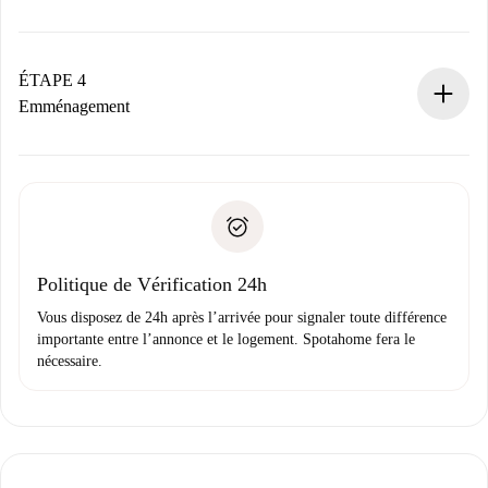
Le propriétaire dispose de 24 heures pour confirmer.
Si accepté, nous vous facturerons et vous mettrons en
contact avec le propriétaire.
ÉTAPE 4
Si refusé : aucun prélèvement et nous vous proposerons
Emménagement
d’autres options.
Accordez avec le propriétaire les détails de votre arrivée,
Documents requis si votre logement est «
Spotahome plus
remise des clés, etc.
».
Spotahome transférera le premier paiement au propriétaire
Pièce d’identité ou Passeport
uniquement si aucun problème n'est signalé.
Justificatif de solvabilité
Domiciliation bancaire
Politique de Vérification 24h
Vous disposez de 24h après l’arrivée pour signaler toute différence
importante entre l’annonce et le logement. Spotahome fera le
nécessaire.