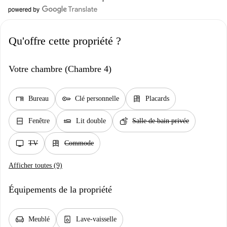
Qu'offre cette propriété ?
Votre chambre (Chambre 4)
desk
key
dresser
Bureau
Clé personnelle
Placards
window_closed
airline_seat_flat
soap
Fenêtre
Lit double
Salle de bain privée
tv
dresser
TV
Commode
Afficher toutes (9)
Équipements de la propriété
chair
dishwasher_gen
Meublé
Lave-vaisselle