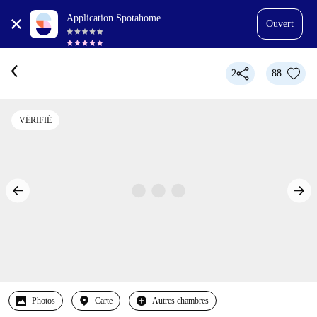
Application Spotahome
Ouvert
2
88
VÉRIFIÉ
Photos
Carte
Autres chambres