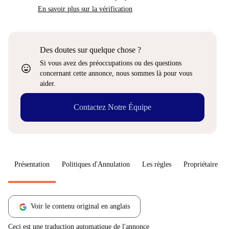
En savoir plus sur la vérification
Des doutes sur quelque chose ?
Si vous avez des préoccupations ou des questions
sentiment_very_satisfied
concernant cette annonce, nous sommes là pour vous
aider.
Contactez Notre Équipe
Présentation
Politiques d'Annulation
Les règles
Propriétaire
Voir le contenu original en anglais
Ceci est une traduction automatique de l'annonce