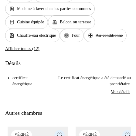
local_laundry_service
Machine à laver dans les parties communes
kitchen
balcony
Cuisine équipée
Balcon ou terrasse
water_heater
oven_gen
ac_unit
Chauffe-eau électrique
Four
Air conditionné
Afficher toutes (12)
Détails
certificat
Le certificat énergétique a été demandé au
énergétique
propriétaire.
Voir détails
Autres chambres
VÉRIFIÉ
VÉRIFIÉ