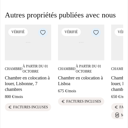
Autres propriétés publiées avec nous
VÉRIFIÉ
VÉRIFIÉ
VÉRIF
À PARTIR DU 01
À PARTIR DU 01
CHAMBRE
CHAMBRE
CHAMBR
■
■
OCTOBRE
OCTOBRE
Chambre en colocation à
Chambre en colocation à
Chambre 
louer, Lisbonne, 7
Lisboa
louer, Li
chambres
chambre
675 €
/
mois
800 €
/
mois
650 €
/
moi
euro
FACTURES INCLUSES
euro
euro
FACTURES INCLUSES
FACT
MEI