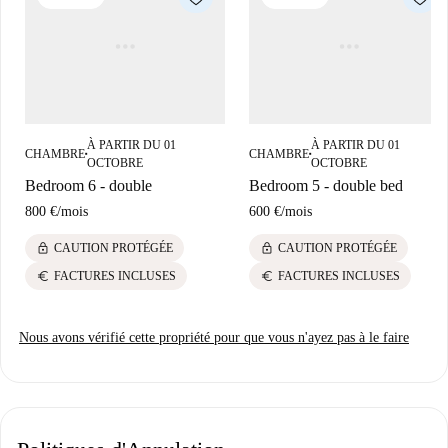
À PARTIR DU 01
À PARTIR DU 01
CHAMBRE
CHAMBRE
■
■
OCTOBRE
OCTOBRE
Bedroom 6 - double
Bedroom 5 - double bed
800 €
/
mois
600 €
/
mois
lock
lock
CAUTION PROTÉGÉE
CAUTION PROTÉGÉE
euro
euro
FACTURES INCLUSES
FACTURES INCLUSES
Nous avons vérifié cette propriété pour que vous n'ayez pas à le faire