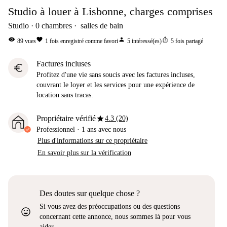
Studio à louer à Lisbonne, charges comprises
Studio
0
chambres
salles de bain
visibility
favorite
person
ios_share
89
vues
1
fois enregistré comme favori
5
intéressé(es)
5
fois partagé
Factures incluses
euro
Profitez d'une vie sans soucis avec les factures incluses,
couvrant le loyer et les services pour une expérience de
location sans tracas.
star
Propriétaire vérifié
4.3 (20)
Professionnel
·
1 ans
avec nous
Plus d'informations sur ce propriétaire
En savoir plus sur la vérification
Des doutes sur quelque chose ?
Si vous avez des préoccupations ou des questions
sentiment_very_satisfied
concernant cette annonce, nous sommes là pour vous
aider.