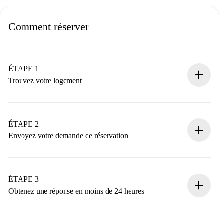
Comment réserver
ÉTAPE 1
Trouvez votre logement
Processus de réservation 100% en ligne.
Logements et Propriétaires vérifiés.
Vous disposez à l’avance de toutes les informations
ÉTAPE 2
nécessaires.
Envoyez votre demande de réservation
Envoyez les informations essentielles sur votre profil et
votre mode de paiement.
Nous ne vous facturerons rien tant que le propriétaire
ÉTAPE 3
n’aura pas accepté.
Obtenez une réponse en moins de 24 heures
Le propriétaire dispose de 24 heures pour confirmer.