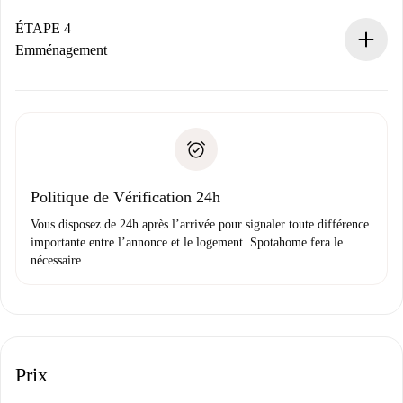
Si accepté, nous vous facturerons et vous mettrons en
contact avec le propriétaire.
ÉTAPE 4
Si refusé : aucun prélèvement et nous vous proposerons
Emménagement
d’autres options.
Accordez avec le propriétaire les détails de votre arrivée,
Documents requis si votre logement est «
Spotahome plus
remise des clés, etc.
».
Spotahome transférera le premier paiement au propriétaire
Pièce d’identité ou Passeport
uniquement si aucun problème n'est signalé.
Justificatif de solvabilité
Domiciliation bancaire
Politique de Vérification 24h
Vous disposez de 24h après l’arrivée pour signaler toute différence
importante entre l’annonce et le logement. Spotahome fera le
nécessaire.
Prix