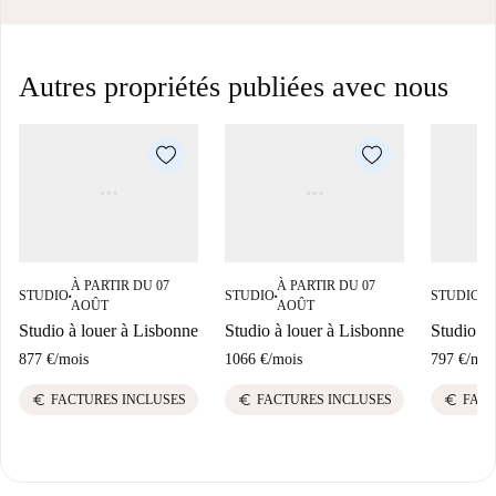
Autres propriétés publiées avec nous
À PARTIR DU 07
À PARTIR DU 07
À
STUDIO
STUDIO
STUDIO
■
■
■
AOÛT
AOÛT
A
Studio à louer à Lisbonne
Studio à louer à Lisbonne
Studio à 
877 €
/
mois
1066 €
/
mois
797 €
/
moi
euro
euro
euro
FACTURES INCLUSES
FACTURES INCLUSES
FACT