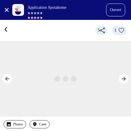
Application Spotahome
Ouvert
5
1
Photos
Carte