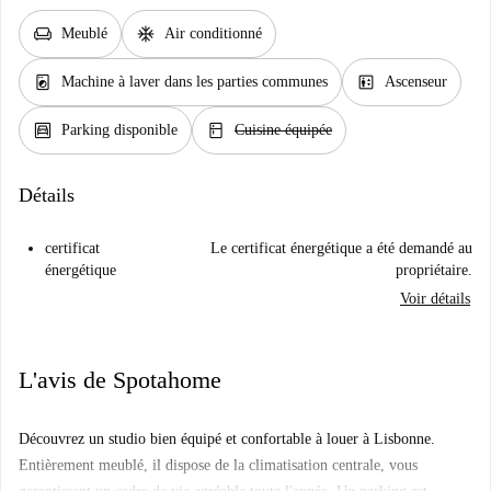
chair
ac_unit
Meublé
Air conditionné
local_laundry_service
elevator
Machine à laver dans les parties communes
Ascenseur
garage
kitchen
Parking disponible
Cuisine équipée
Détails
certificat
Le certificat énergétique a été demandé au
énergétique
propriétaire.
Voir détails
L'avis de Spotahome
Découvrez un studio bien équipé et confortable à louer à Lisbonne.
Entièrement meublé, il dispose de la climatisation centrale, vous