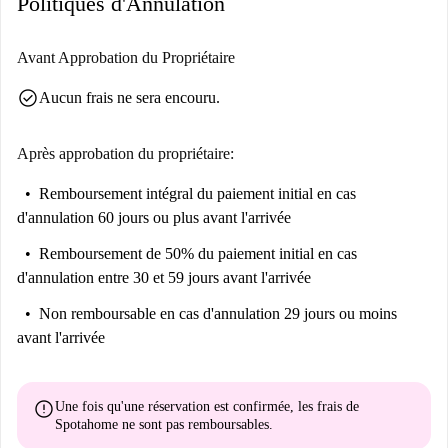
Politiques d'Annulation
Steber sont accessibles à pied. Profitez-en pour découvrir les sites
culturels et historiques de la région.
Avant Approbation du Propriétaire
check_circle
Aucun frais ne sera encouru.
Après approbation du propriétaire:
Remboursement intégral du paiement initial
en cas
d'annulation 60 jours ou plus avant l'arrivée
Remboursement de 50% du paiement initial
en cas
d'annulation entre 30 et 59 jours avant l'arrivée
Non remboursable
en cas d'annulation 29 jours ou moins
avant l'arrivée
error
Une fois qu'une réservation est confirmée, les frais de
Spotahome
ne sont pas remboursables
.