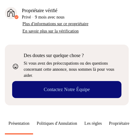
Propriétaire vérifié
Privé
·
9 mois
avec nous
Plus d'informations sur ce propriétaire
En savoir plus sur la vérification
Des doutes sur quelque chose ?
Si vous avez des préoccupations ou des questions
sentiment_very_satisfied
concernant cette annonce, nous sommes là pour vous
aider.
Contactez Notre Équipe
Présentation
Politiques d'Annulation
Les règles
Propriétaire