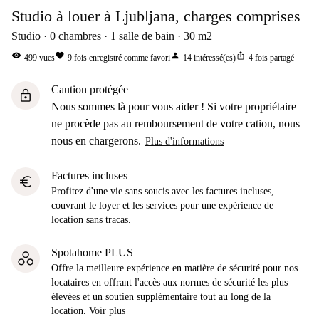
Studio à louer à Ljubljana, charges comprises
Studio
0
chambres
1
salle de bain
30
m2
visibility
favorite
person
ios_share
499
vues
9
fois enregistré comme favori
14
intéressé(es)
4
fois partagé
Caution protégée
lock
Nous sommes là pour vous aider ! Si votre propriétaire
ne procède pas au remboursement de votre cation, nous
nous en chargerons.
Plus d'informations
Factures incluses
euro
Profitez d'une vie sans soucis avec les factures incluses,
couvrant le loyer et les services pour une expérience de
location sans tracas.
Spotahome PLUS
Offre la meilleure expérience en matière de sécurité pour nos
locataires en offrant l'accès aux normes de sécurité les plus
élevées et un soutien supplémentaire tout au long de la
location.
Voir plus