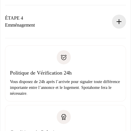
Le propriétaire dispose de 24 heures pour confirmer.
Si accepté, nous vous facturerons et vous mettrons en
contact avec le propriétaire.
ÉTAPE 4
Si refusé : aucun prélèvement et nous vous proposerons
Emménagement
d’autres options.
Accordez avec le propriétaire les détails de votre arrivée,
Documents requis si votre logement est «
Spotahome plus
remise des clés, etc.
».
Spotahome transférera le premier paiement au propriétaire
Pièce d’identité ou Passeport
uniquement si aucun problème n'est signalé.
Justificatif de solvabilité
Domiciliation bancaire
Politique de Vérification 24h
Vous disposez de 24h après l’arrivée pour signaler toute différence
importante entre l’annonce et le logement. Spotahome fera le
nécessaire.