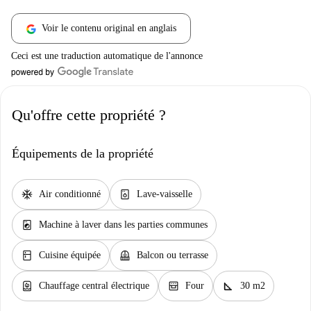
Voir le contenu original en anglais
Ceci est une traduction automatique de l'annonce
Qu'offre cette propriété ?
Équipements de la propriété
ac_unit
dishwasher_gen
Air conditionné
Lave-vaisselle
local_laundry_service
Machine à laver dans les parties communes
kitchen
balcony
Cuisine équipée
Balcon ou terrasse
water_heater
oven_gen
square_foot
Chauffage central électrique
Four
30 m2