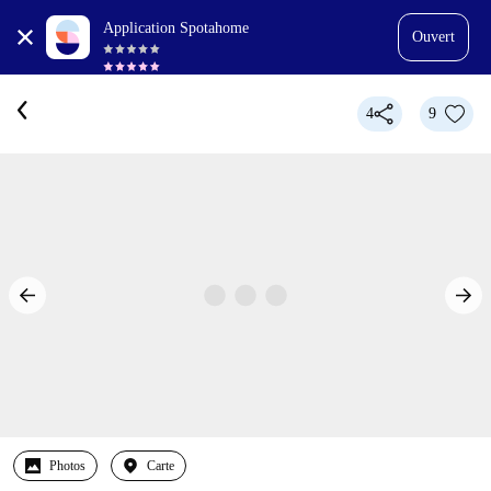
Application Spotahome
Ouvert
4
9
Photos
Carte