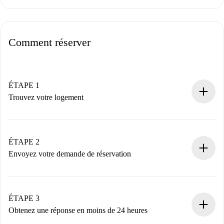
Comment réserver
ÉTAPE 1
Trouvez votre logement
Processus de réservation 100% en ligne.
Logements et Propriétaires vérifiés.
Vous disposez à l’avance de toutes les informations
ÉTAPE 2
nécessaires.
Envoyez votre demande de réservation
Envoyez les informations essentielles sur votre profil et
votre mode de paiement.
Nous ne vous facturerons rien tant que le propriétaire
ÉTAPE 3
n’aura pas accepté.
Obtenez une réponse en moins de 24 heures