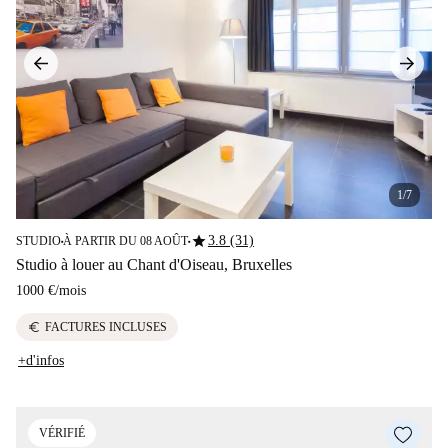
1/7
star
3.8 (31)
STUDIO
À PARTIR DU 08 AOÛT
■
■
Studio à louer au Chant d'Oiseau, Bruxelles
1000 €
/
mois
euro
FACTURES INCLUSES
+d'infos
VÉRIFIÉ