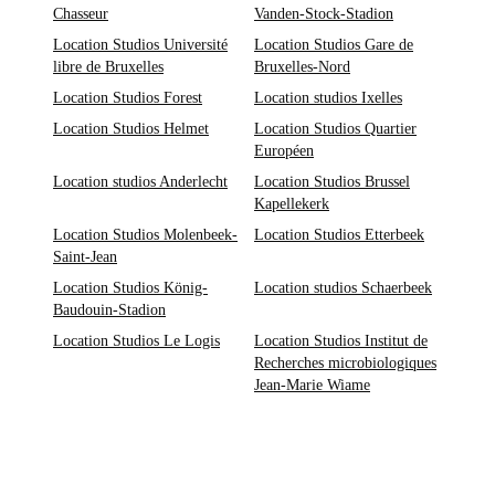
Chasseur
Vanden-Stock-Stadion
Location Studios Université
Location Studios Gare de
libre de Bruxelles
Bruxelles-Nord
Location Studios Forest
Location studios Ixelles
Location Studios Helmet
Location Studios Quartier
Européen
Location studios Anderlecht
Location Studios Brussel
Kapellekerk
Location Studios Molenbeek-
Location Studios Etterbeek
Saint-Jean
Location Studios König-
Location studios Schaerbeek
Baudouin-Stadion
Location Studios Le Logis
Location Studios Institut de
Recherches microbiologiques
Jean-Marie Wiame