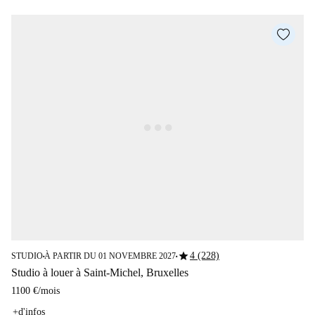
star
4 (228)
STUDIO
À PARTIR DU 01 NOVEMBRE 2027
■
■
Studio à louer à Saint-Michel, Bruxelles
1100 €
/
mois
+d'infos