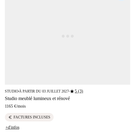
star
5 (3)
STUDIO
À PARTIR DU 03 JUILLET 2027
■
■
Studio meublé lumineux et rénové
1165 €
/
mois
euro
FACTURES INCLUSES
+d'infos