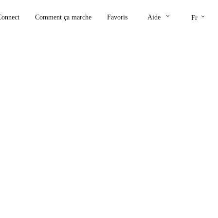
keyboard_arrow_down
keyboard_arrow_down
Connect
Comment ça marche
Favoris
Aide
Fr