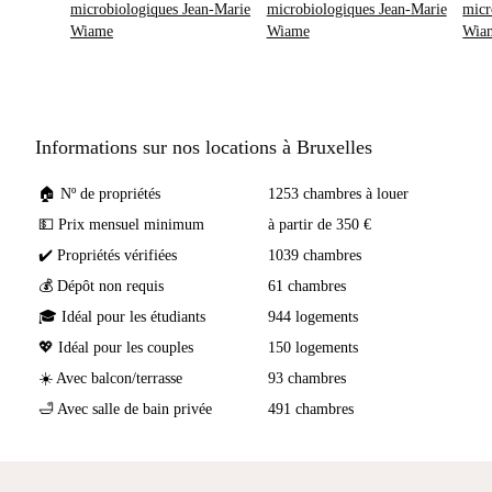
microbiologiques Jean-Marie
microbiologiques Jean-Marie
micr
Wiame
Wiame
Wia
Informations sur nos locations à Bruxelles
🏠 Nº de propriétés
1253 chambres à louer
💵 Prix mensuel minimum
à partir de 350 €
✔️ Propriétés vérifiées
1039 chambres
💰 Dépôt non requis
61 chambres
🎓 Idéal pour les étudiants
944 logements
💖 Idéal pour les couples
150 logements
☀️ Avec balcon/terrasse
93 chambres
🛁 Avec salle de bain privée
491 chambres