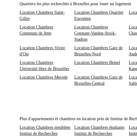
Quartiers les plus recherchés à Bruxelles pour louer un logement
Location Chambres Saint-
Location Chambres Quartier
Loca
Gilles
Européen
Location Chambres
Location Chambres
Loca
Commune de Jette
Constant-Vanden-Stock-
Chas
Stadion
Location Chambres Vivier
Location Chambres Gare de
Loca
d'Oie
Bruxelles-Nord
Aud
Location Chambres
Location Chambres Bemel
Loca
Université libre de Bruxelles
Kape
Location Chambres Merode
Location Chambres Gare de
Loca
Bruxelles-Central
Sabl
Plus d'appartements et chambres en location près de Institut de R
Location Chambres meublées
Location Chambres étudiants
Loca
Institut de Recherches
Institut de Recherches
Inst