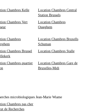
tion Chambres Kelle
Location Chambres Central
Station Brussels
tion Chambres Vert
Location Chambres
seur
Osseghem
tion Chambres
Location Chambres Bruxells
erghem
Schuman
tion Chambres Brussel
Location Chambres Stalle
llekerk
tion Chambres quartier
Location Chambres Gare de
on
Bruxelles-Midi
echerches microbiologiques Jean-Marie Wiame
tion Chambres pas cher
itut de Recherches